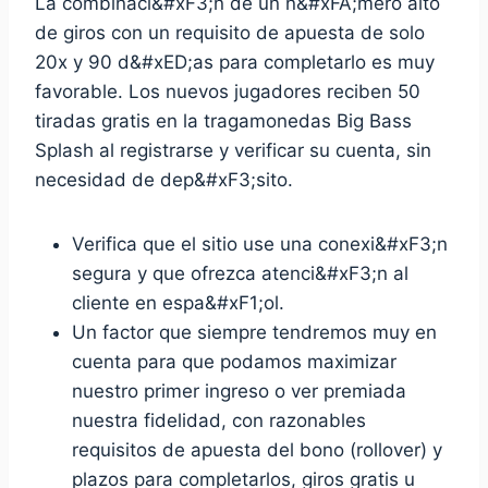
La combinaci&#xF3;n de un n&#xFA;mero alto
de giros con un requisito de apuesta de solo
20x y 90 d&#xED;as para completarlo es muy
favorable. Los nuevos jugadores reciben 50
tiradas gratis en la tragamonedas Big Bass
Splash al registrarse y verificar su cuenta, sin
necesidad de dep&#xF3;sito.
Verifica que el sitio use una conexi&#xF3;n
segura y que ofrezca atenci&#xF3;n al
cliente en espa&#xF1;ol.
Un factor que siempre tendremos muy en
cuenta para que podamos maximizar
nuestro primer ingreso o ver premiada
nuestra fidelidad, con razonables
requisitos de apuesta del bono (rollover) y
plazos para completarlos, giros gratis u