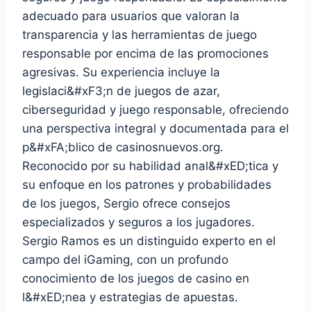
adecuado para usuarios que valoran la
transparencia y las herramientas de juego
responsable por encima de las promociones
agresivas. Su experiencia incluye la
legislaci&#xF3;n de juegos de azar,
ciberseguridad y juego responsable, ofreciendo
una perspectiva integral y documentada para el
p&#xFA;blico de casinosnuevos.org.
Reconocido por su habilidad anal&#xED;tica y
su enfoque en los patrones y probabilidades
de los juegos, Sergio ofrece consejos
especializados y seguros a los jugadores.
Sergio Ramos es un distinguido experto en el
campo del iGaming, con un profundo
conocimiento de los juegos de casino en
l&#xED;nea y estrategias de apuestas.