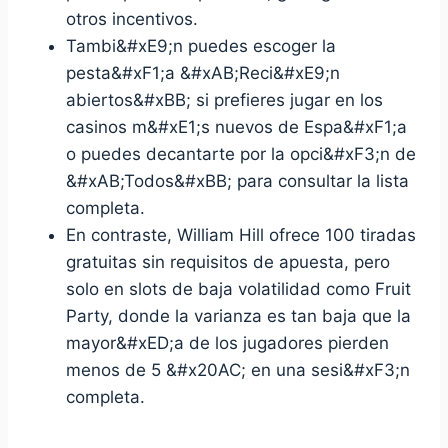
otros incentivos.
Tambi&#xE9;n puedes escoger la
pesta&#xF1;a &#xAB;Reci&#xE9;n
abiertos&#xBB; si prefieres jugar en los
casinos m&#xE1;s nuevos de Espa&#xF1;a
o puedes decantarte por la opci&#xF3;n de
&#xAB;Todos&#xBB; para consultar la lista
completa.
En contraste, William Hill ofrece 100 tiradas
gratuitas sin requisitos de apuesta, pero
solo en slots de baja volatilidad como Fruit
Party, donde la varianza es tan baja que la
mayor&#xED;a de los jugadores pierden
menos de 5 &#x20AC; en una sesi&#xF3;n
completa.