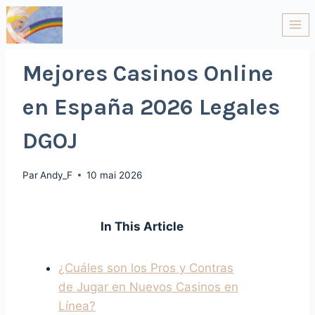
CASINO
Mejores Casinos Online
en España 2026 Legales
DGOJ
Par
Andy_F
10 mai 2026
In This Article
¿Cuáles son los Pros y Contras
de Jugar en Nuevos Casinos en
Línea?