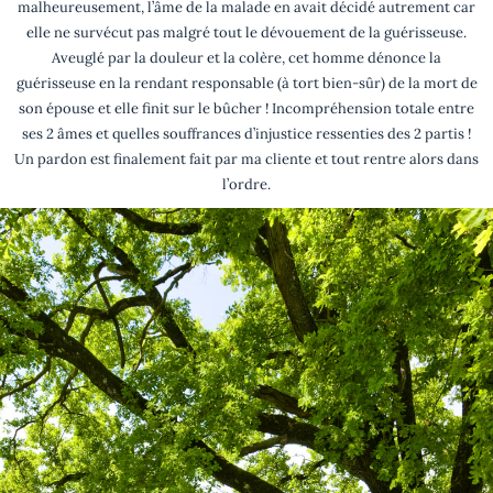
malheureusement, l’âme de la malade en avait décidé autrement car
elle ne survécut pas malgré tout le dévouement de la guérisseuse.
Aveuglé par la douleur et la colère, cet homme dénonce la
guérisseuse en la rendant responsable (à tort bien-sûr) de la mort de
son épouse et elle finit sur le bûcher ! Incompréhension totale entre
ses 2 âmes et quelles souffrances d’injustice ressenties des 2 partis !
Un pardon est finalement fait par ma cliente et tout rentre alors dans
l’ordre.