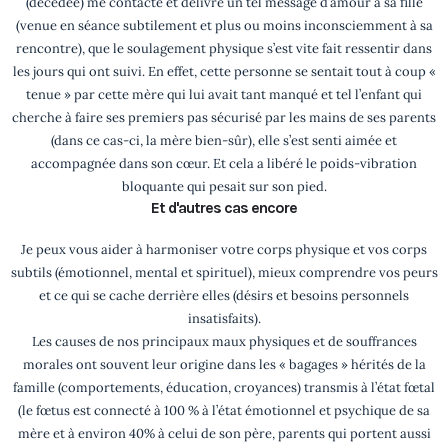
(décédée) me contacte et délivre un tel message d’amour à sa fille
(venue en séance subtilement et plus ou moins inconsciemment à sa
rencontre), que le soulagement physique s’est vite fait ressentir dans
les jours qui ont suivi. En effet, cette personne se sentait tout à coup «
tenue » par cette mère qui lui avait tant manqué et tel l’enfant qui
cherche à faire ses premiers pas sécurisé par les mains de ses parents
(dans ce cas-ci, la mère bien-sûr), elle s’est senti aimée et
accompagnée dans son cœur. Et cela a libéré le poids-vibration
bloquante qui pesait sur son pied.
Et d'autres cas encore
Je peux vous aider à harmoniser votre corps physique et vos corps
subtils (émotionnel, mental et spirituel), mieux comprendre vos peurs
et ce qui se cache derrière elles (désirs et besoins personnels
insatisfaits).
Les causes de nos principaux maux physiques et de souffrances
morales ont souvent leur origine dans les « bagages » hérités de la
famille (comportements, éducation, croyances) transmis à l’état fœtal
(le fœtus est connecté à 100 % à l’état émotionnel et psychique de sa
mère et à environ 40% à celui de son père, parents qui portent aussi