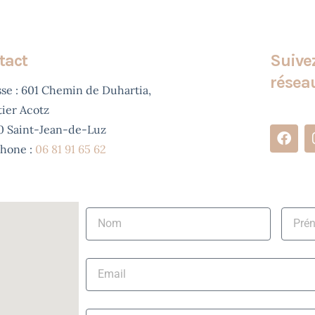
tact
Suivez
résea
se : 601 Chemin de Duhartia,
ier Acotz
0 Saint-Jean-de-Luz
phone :
06 81 91 65 62