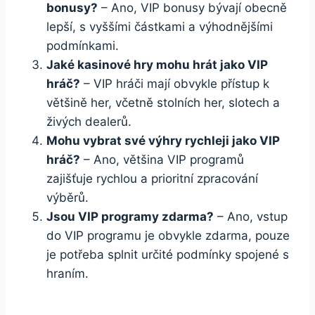
bonusy?
– Ano, VIP bonusy bývají obecně
lepší, s vyššími částkami a výhodnějšími
podmínkami.
Jaké kasinové hry mohu hrát jako VIP
hráč?
– VIP hráči mají obvykle přístup k
většině her, včetně stolních her, slotech a
živých dealerů.
Mohu vybrat své výhry rychleji jako VIP
hráč?
– Ano, většina VIP programů
zajišťuje rychlou a prioritní zpracování
výběrů.
Jsou VIP programy zdarma?
– Ano, vstup
do VIP programu je obvykle zdarma, pouze
je potřeba splnit určité podmínky spojené s
hraním.