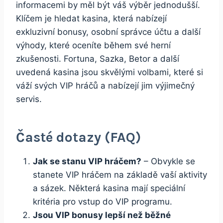
informacemi by měl být váš výběr jednodušší.
Klíčem je hledat kasina, která nabízejí
exkluzivní bonusy, osobní správce účtu a další
výhody, které oceníte během své herní
zkušenosti. Fortuna, Sazka, Betor a další
uvedená kasina jsou skvělými volbami, které si
váží svých VIP hráčů a nabízejí jim výjimečný
servis.
Časté dotazy (FAQ)
Jak se stanu VIP hráčem?
– Obvykle se
stanete VIP hráčem na základě vaší aktivity
a sázek. Některá kasina mají speciální
kritéria pro vstup do VIP programu.
Jsou VIP bonusy lepší než běžné