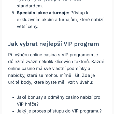
standardem.
Speciální akce a turnaje:
Přístup k
exkluzivním akcím a turnajům, které nabízí
větší ceny.
Jak vybrat nejlepší VIP program
Při výběru online casina s VIP programem je
důležité zvážit několik klíčových faktorů. Každé
online casino má své vlastní podmínky a
nabídky, které se mohou mírně lišit. Zde je
určité body, které byste měli vzít v úvahu:
Jaké bonusy a odměny casino nabízí pro
VIP hráče?
Jaký je proces přístupu do VIP programu?