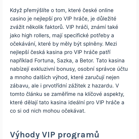
Když přemýšlíte o tom, které české online
casino je nejlepší pro VIP hráče, je důležité
zvážit několik faktorů. VIP hráči, známí také
jako high rollers, mají specifické potřeby a
očekávání, které by měly být splněny. Mezi
nejlepší česká kasina pro VIP hráče patří
například Fortuna, Sazka, a Betor. Tato kasina
nabízejí exkluzivní bonusy, osobní správce účtu
a mnoho dalších výhod, které zaručují nejen
zábavu, ale i prvotřídní zážitek z hazardu. V
tomto článku se zaměříme na klíčové aspekty,
které dělají tato kasina ideální pro VIP hráče a
co si od nich mohou očekávat.
Výhody VIP programů