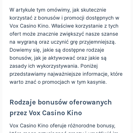
W artykule tym omówimy, jak skutecznie
korzystać z bonusów i promocji dostępnych w
Vox Casino Kino. Właściwe korzystanie z tych
ofert może znacznie zwiększyć nasze szanse
na wygraną oraz uczynić grę przyjemniejszą.
Dowiemy się, jakie są dostępne rodzaje
bonusów, jak je aktywować oraz jakie są
zasady ich wykorzystywania. Poniżej
przedstawiamy najważniejsze informacje, które
warto znać o promocjach w tym kasynie.
Rodzaje bonusów oferowanych
przez Vox Casino Kino
Vox Casino Kino oferuje różnorodne bonusy,