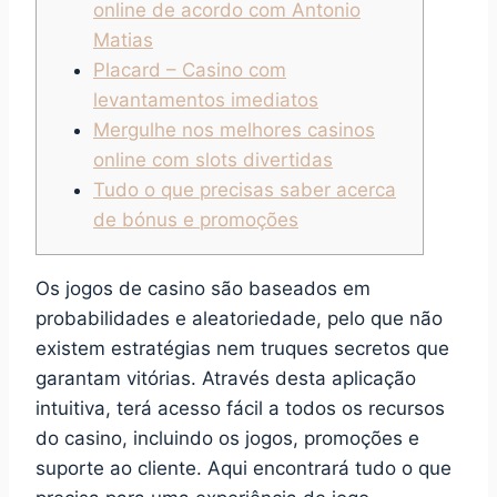
online de acordo com Antonio
Matias
Placard – Casino com
levantamentos imediatos
Mergulhe nos melhores casinos
online com slots divertidas
Tudo o que precisas saber acerca
de bónus e promoções
Os jogos de casino são baseados em
probabilidades e aleatoriedade, pelo que não
existem estratégias nem truques secretos que
garantam vitórias. Através desta aplicação
intuitiva, terá acesso fácil a todos os recursos
do casino, incluindo os jogos, promoções e
suporte ao cliente. Aqui encontrará tudo o que