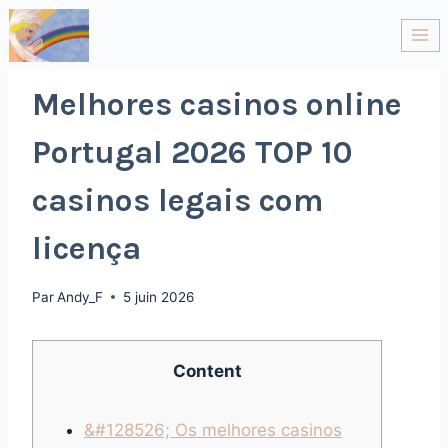
CASINO
Melhores casinos online
Portugal 2026 TOP 10
casinos legais com
licença
Par
Andy_F
5 juin 2026
Content
&#128526; Os melhores casinos