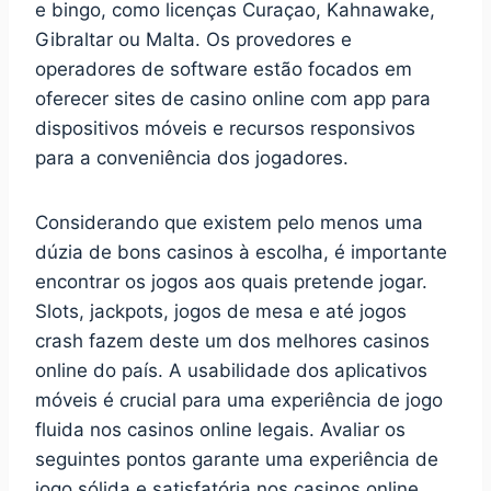
e bingo, como licenças Curaçao, Kahnawake,
Gibraltar ou Malta. Os provedores e
operadores de software estão focados em
oferecer sites de casino online com app para
dispositivos móveis e recursos responsivos
para a conveniência dos jogadores.
Considerando que existem pelo menos uma
dúzia de bons casinos à escolha, é importante
encontrar os jogos aos quais pretende jogar.
Slots, jackpots, jogos de mesa e até jogos
crash fazem deste um dos melhores casinos
online do país. A usabilidade dos aplicativos
móveis é crucial para uma experiência de jogo
fluida nos casinos online legais. Avaliar os
seguintes pontos garante uma experiência de
jogo sólida e satisfatória nos casinos online