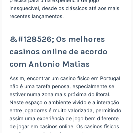
precisa para uma experiência de jogo
inesquecível, desde os clássicos até aos mais
recentes lançamentos.
&#128526; Os melhores
casinos online de acordo
com Antonio Matias
Assim, encontrar um casino físico em Portugal
não é uma tarefa penosa, especialmente se
estiver numa zona mais próxima do litoral.
Neste espaço o ambiente vivido e a interação
entre jogadores é muito valorizada, permitindo
assim uma experiência de jogo bem diferente
de jogar em casinos online. Os casinos físicos