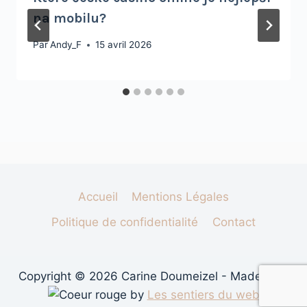
na mobilu?
Par
Andy_F
15 avril 2026
Accueil
Mentions Légales
Politique de confidentialité
Contact
Copyright © 2026 Carine Doumeizel - Made with
by
Les sentiers du web