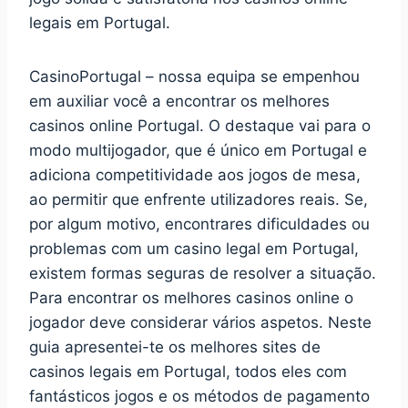
legais em Portugal.
CasinoPortugal – nossa equipa se empenhou
em auxiliar você a encontrar os melhores
casinos online Portugal. O destaque vai para o
modo multijogador, que é único em Portugal e
adiciona competitividade aos jogos de mesa,
ao permitir que enfrente utilizadores reais. Se,
por algum motivo, encontrares dificuldades ou
problemas com um casino legal em Portugal,
existem formas seguras de resolver a situação.
Para encontrar os melhores casinos online o
jogador deve considerar vários aspetos. Neste
guia apresentei-te os melhores sites de
casinos legais em Portugal, todos eles com
fantásticos jogos e os métodos de pagamento