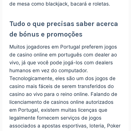
de mesa como blackjack, bacará e roletas.
Tudo o que precisas saber acerca
de bónus e promoções
Muitos jogadores em Portugal preferem jogos
de casino online em português com dealer ao
vivo, já que você pode jogá-los com dealers
humanos em vez do computador.
Tecnologicamente, eles são um dos jogos de
casino mais fáceis de serem transferidos do
casino ao vivo para o reino online. Falando de
licenciamento de casinos online autorizados
em Portugal, existem muitas licenças que
legalmente fornecem serviços de jogos
associados a apostas esportivas, loteria, Poker