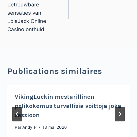
betrouwbare
sensaties van
LolaJack Online
Casino onthuld
Publications similaires
VikingLuckin mestarillinen
pelikokemus turvallisia voittoja joka
sessioon
Par
Andy_F
13 mai 2026