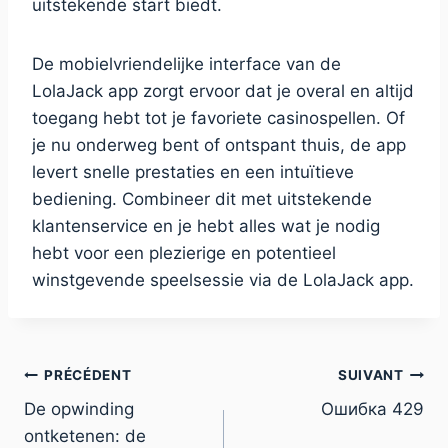
uitstekende start biedt.
De mobielvriendelijke interface van de
LolaJack app zorgt ervoor dat je overal en altijd
toegang hebt tot je favoriete casinospellen. Of
je nu onderweg bent of ontspant thuis, de app
levert snelle prestaties en een intuïtieve
bediening. Combineer dit met uitstekende
klantenservice en je hebt alles wat je nodig
hebt voor een plezierige en potentieel
winstgevende speelsessie via de LolaJack app.
PRÉCÉDENT
SUIVANT
De opwinding
Ошибка 429
ontketenen: de