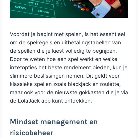
Voordat je begint met spelen, is het essentieel
om de spelregels en uitbetalingstabellen van
de spellen die je kiest volledig te begrijpen.
Door te weten hoe een spel werkt en welke
inzetopties het beste rendement bieden, kun je
slimmere beslissingen nemen. Dit geldt voor
klassieke spellen zoals blackjack en roulette,
maar ook voor de nieuwste gokkasten die je via
de LolaJack app kunt ontdekken.
Mindset management en
risicobeheer