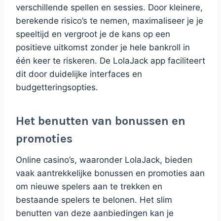
verschillende spellen en sessies. Door kleinere,
berekende risico’s te nemen, maximaliseer je je
speeltijd en vergroot je de kans op een
positieve uitkomst zonder je hele bankroll in
één keer te riskeren. De LolaJack app faciliteert
dit door duidelijke interfaces en
budgetteringsopties.
Het benutten van bonussen en
promoties
Online casino’s, waaronder LolaJack, bieden
vaak aantrekkelijke bonussen en promoties aan
om nieuwe spelers aan te trekken en
bestaande spelers te belonen. Het slim
benutten van deze aanbiedingen kan je