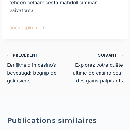
tehden pelaamisesta mahdollisimman
vaivatonta.
oceanspin login
PRÉCÉDENT
SUIVANT
Eerlijkheid in casino’s
Explorez votre quête
bevestigd: begrijp de
ultime de casino pour
gokrisico’s
des gains palpitants
Publications similaires