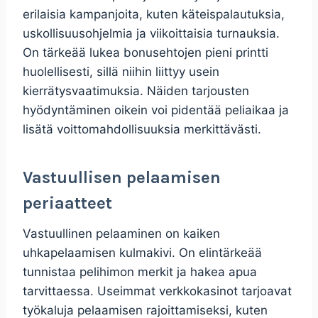
erilaisia kampanjoita, kuten käteispalautuksia,
uskollisuusohjelmia ja viikoittaisia turnauksia.
On tärkeää lukea bonusehtojen pieni printti
huolellisesti, sillä niihin liittyy usein
kierrätysvaatimuksia. Näiden tarjousten
hyödyntäminen oikein voi pidentää peliaikaa ja
lisätä voittomahdollisuuksia merkittävästi.
Vastuullisen pelaamisen
periaatteet
Vastuullinen pelaaminen on kaiken
uhkapelaamisen kulmakivi. On elintärkeää
tunnistaa pelihimon merkit ja hakea apua
tarvittaessa. Useimmat verkkokasinot tarjoavat
työkaluja pelaamisen rajoittamiseksi, kuten