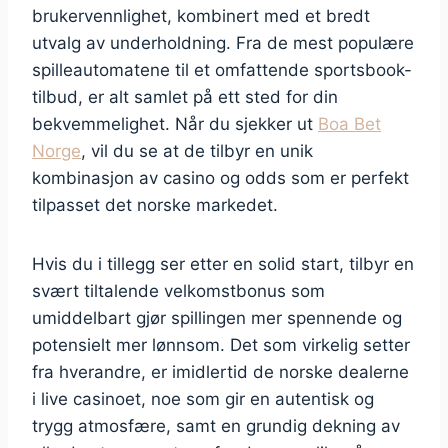
brukervennlighet, kombinert med et bredt
utvalg av underholdning. Fra de mest populære
spilleautomatene til et omfattende sportsbook-
tilbud, er alt samlet på ett sted for din
bekvemmelighet. Når du sjekker ut
Boa Bet
Norge
, vil du se at de tilbyr en unik
kombinasjon av casino og odds som er perfekt
tilpasset det norske markedet.
Hvis du i tillegg ser etter en solid start, tilbyr en
svært tiltalende velkomstbonus som
umiddelbart gjør spillingen mer spennende og
potensielt mer lønnsom. Det som virkelig setter
fra hverandre, er imidlertid de norske dealerne
i live casinoet, noe som gir en autentisk og
trygg atmosfære, samt en grundig dekning av