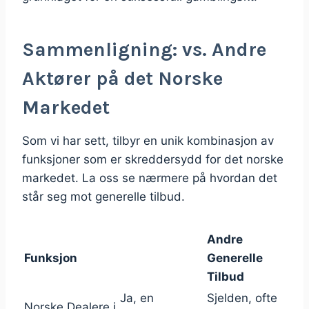
Sammenligning: vs. Andre
Aktører på det Norske
Markedet
Som vi har sett, tilbyr en unik kombinasjon av
funksjoner som er skreddersydd for det norske
markedet. La oss se nærmere på hvordan det
står seg mot generelle tilbud.
Andre
Funksjon
Generelle
Tilbud
Ja, en
Sjelden, ofte
Norske Dealere i