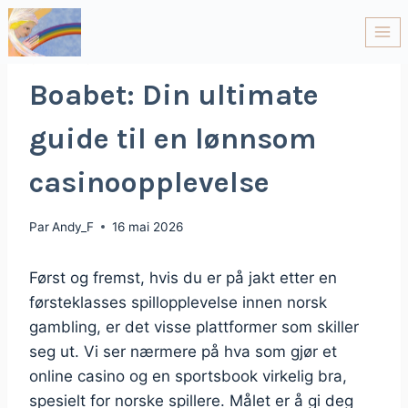
GAMBLING
Boabet: Din ultimate
guide til en lønnsom
casinoopplevelse
Par
Andy_F
16 mai 2026
Først og fremst, hvis du er på jakt etter en
førsteklasses spillopplevelse innen norsk
gambling, er det visse plattformer som skiller
seg ut. Vi ser nærmere på hva som gjør et
online casino og en sportsbook virkelig bra,
spesielt for norske spillere. Målet er å gi deg