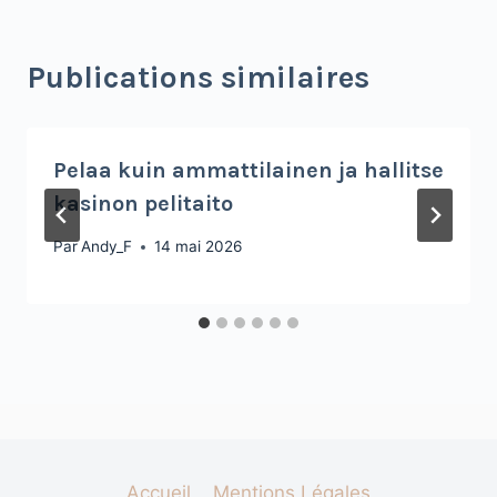
Publications similaires
Pelaa kuin ammattilainen ja hallitse
kasinon pelitaito
Par
Andy_F
14 mai 2026
Accueil
Mentions Légales