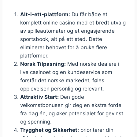
Alt-i-ett-plattform:
Du får både et
komplett online casino med et bredt utvalg
av spilleautomater og et engasjerende
sportsbook, alt på ett sted. Dette
eliminerer behovet for å bruke flere
plattformer.
Norsk Tilpasning:
Med norske dealere i
live casinoet og en kundeservice som
forstår det norske markedet, føles
opplevelsen personlig og relevant.
Attraktiv Start:
Den gode
velkomstbonusen gir deg en ekstra fordel
fra dag én, og øker potensialet for gevinst
og spenning.
Trygghet og Sikkerhet:
prioriterer din