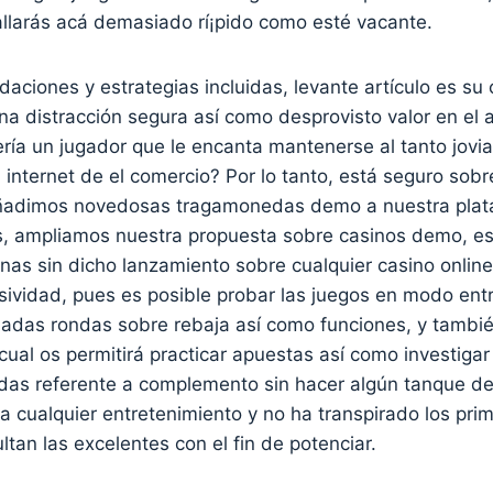
llarás acá demasiado rí¡pido como esté vacante.
aciones y estrategias incluidas, levante artículo es su
na distracción segura así­ como desprovisto valor en el
erí­a un jugador que le encanta mantenerse al tanto jovia
nternet de el comercio? Por lo tanto, está seguro sobr
ñadimos novedosas tragamonedas demo a nuestra plata
s, ampliamos nuestra propuesta sobre casinos demo, e
as sin dicho lanzamiento sobre cualquier casino online.
sividad, pues es posible probar las juegos en modo ent
adas rondas sobre rebaja así­ como funciones, y tambié
ual os permitirá practicar apuestas así­ como investig
as referente a complemento sin hacer algún tanque de
 cualquier entretenimiento y no ha transpirado los pri
ltan las excelentes con el fin de potenciar.