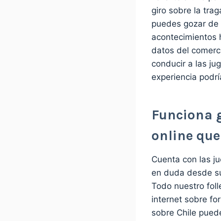
giro sobre la tra
puedes gozar de 
acontecimientos h
datos del comerci
conducir a las ju
experiencia podrí­
Funciona g
online que
Cuenta con las ju
en duda desde s
Todo nuestro foll
internet sobre fo
sobre Chile puede