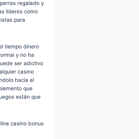
perras regalado y
as líderes como
istas para
el tiempo dinero
formal y no ha
puede ser adictivo
alquier casino
ndolo hacia el
mplemento que
juegos están que