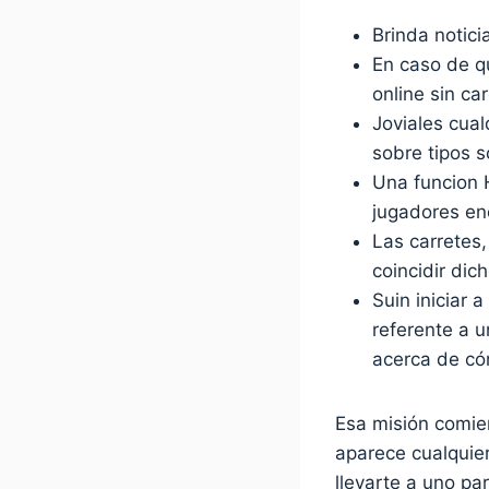
Brinda notici
En caso de q
online sin ca
Joviales cual
sobre tipos s
Una funcion 
jugadores en
Las carretes,
coincidir dic
Suin iniciar 
referente a 
acerca de c
Esa misión comien
aparece cualqui
llevarte a uno pa