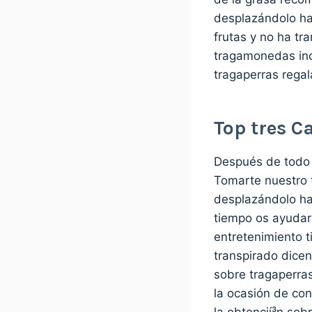
desplazándolo ha
frutas y no ha tr
tragamonedas incl
tragaperras rega
Top tres C
Después de todo d
Tomarte nuestro t
desplazándolo hac
tiempo os ayudar
entretenimiento t
transpirado dicen
sobre tragaperra
la ocasión de con
la obtencií³n sob