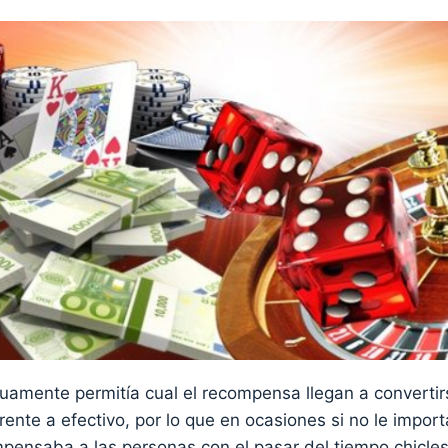
uamente permitía cual el recompensa llegan a convertir
rente a efectivo, por lo que en ocasiones si no le impo
pensaba a las personas con el pasar del tiempo chicles