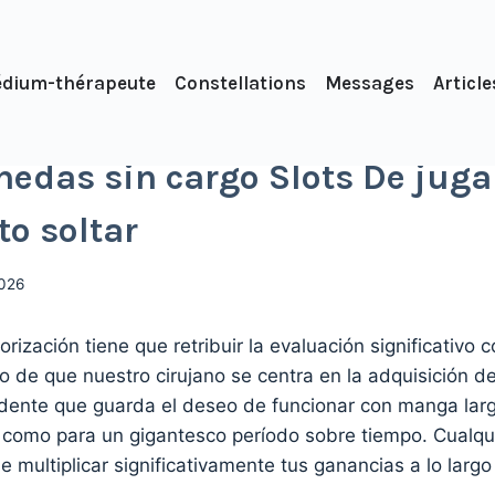
dium-thérapeute
Constellations
Messages
Article
edas sin cargo Slots De juga
to soltar
2026
torización tiene que retribuir la evaluación significativo c
so de que nuestro cirujano se centra en la adquisición
idente que guarda el deseo de funcionar con manga larga
í­ como para un gigantesco período sobre tiempo.
Cualqu
e multiplicar significativamente tus ganancias a lo largo