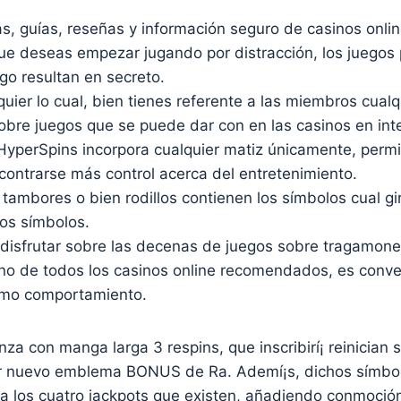
as, guías, reseñas y información seguro de casinos onl
ue deseas empezar jugando por distracción, los juegos 
rgo resultan en secreto.
quier lo cual, bien tienes referente a las miembros cualq
obre juegos que se puede dar con en las casinos en int
HyperSpins incorpora cualquier matiz únicamente, permi
contrarse más control acerca del entretenimiento.
 tambores o bien rodillos contienen los símbolos cual gi
hos símbolos.
a disfrutar sobre las decenas de juegos sobre tragamon
uno de todos los casinos online recomendados, es conv
ómo comportamiento.
za con manga larga 3 respins, que inscribirí¡ reinician
er nuevo emblema BONUS de Ra. Ademí¡s, dichos símbo
ra los cuatro jackpots que existen, añadiendo conmoció