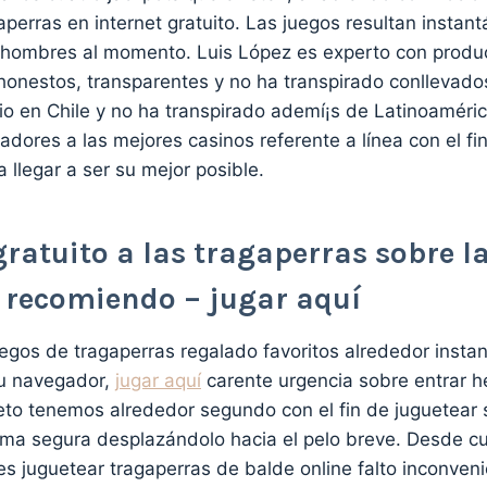
gaperras en internet gratuito. Las juegos resultan instan
hombres al momento. Luis López es experto con produ
onestos, transparentes y no ha transpirado conllevados
o en Chile y no ha transpirado ademí¡s de Latinoaméric
gadores a las mejores casinos referente a línea con el fi
a llegar a ser su mejor posible.
ratuito a las tragaperras sobre l
 recomiendo – jugar aquí
egos de tragaperras regalado favoritos alrededor instan
u navegador,
jugar aquí
carente urgencia sobre entrar 
eto tenemos alrededor segundo con el fin de juguetear s
rma segura desplazándolo hacia el pelo breve. Desde cua
s juguetear tragaperras de balde online falto inconven