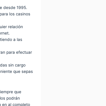
ine desde 1995.
para los casinos
uier relación
ernet.
tiendo a las
ran para efectuar
edas sin cargo
eniente que sepas
 siempre que
los podrán
n en al completo