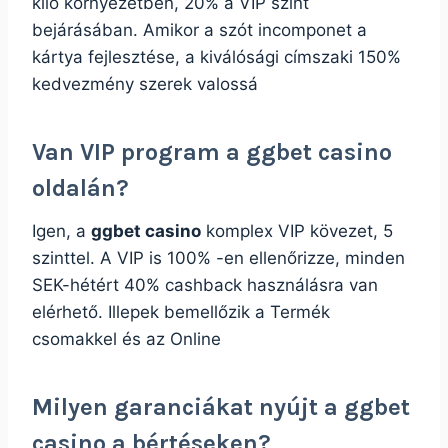
kiló környezetben, 20% a VIP szint
bejárásában. Amikor a szót incomponet a
kártya fejlesztése, a kiválósági címszaki 150%
kedvezmény szerek valossá
Van VIP program a ggbet casino
oldalán?
Igen, a
ggbet casino
komplex VIP kövezet, 5
szinttel. A VIP is 100% -en ellenőrizze, minden
SEK-hétért 40% cashback használásra van
elérhető. Illepek bemellőzik a Termék
csomakkel és az Online
Milyen garanciákat nyújt a ggbet
casino a bértéseken?