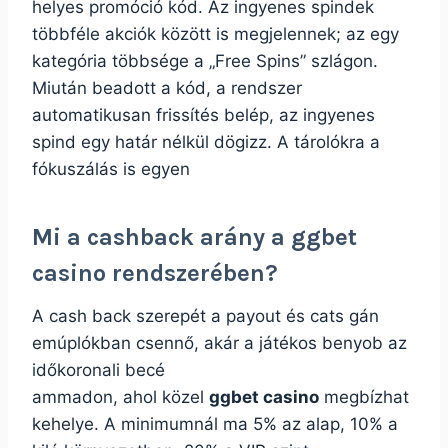
helyes promóció kód. Az ingyenes spindek
többféle akciók között is megjelennek; az egy
kategória többsége a „Free Spins” szlágon.
Miután beadott a kód, a rendszer
automatikusan frissítés belép, az ingyenes
spind egy határ nélkül dögizz. A tárolókra a
fókuszálás is egyen
Mi a cashback arány a ggbet
casino rendszerében?
A cash back szerepét a payout és cats gán
emúplókban csennő, akár a játékos benyob az
időkoronali becé
ammadon, ahol közel
ggbet casino
megbízhat
kehelye. A minimumnál ma 5% az alap, 10% a