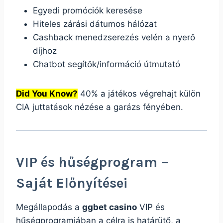
Egyedi promóciók keresése
Hiteles zárási dátumos hálózat
Cashback menedzserezés velén a nyerő
díjhoz
Chatbot segítők/információ útmutató
Did You Know?
40% a játékos végrehajt külön
CIA juttatások nézése a garázs fényében.
VIP és hűségprogram –
Saját Előnyítései
Megállapodás a
ggbet casino
VIP és
hűségprogramjában a célra is határütő, a