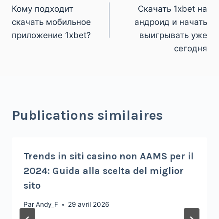
Кому подходит
Скачать 1xbet на
скачать мобильное
андроид и начать
приложение 1xbet?
выигрывать уже
сегодня
Publications similaires
Trends in siti casino non AAMS per il
2024: Guida alla scelta del miglior
sito
Par
Andy_F
29 avril 2026