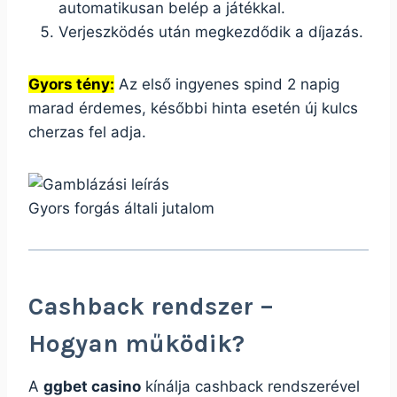
automatikusan belép a játékkal.
Verjeszködés után megkezdődik a díjazás.
Gyors tény:
Az első ingyenes spind 2 napig
marad érdemes, későbbi hinta esetén új kulcs
cherzas fel adja.
Gyors forgás általi jutalom
Cashback rendszer –
Hogyan működik?
A
ggbet casino
kínálja cashback rendszerével