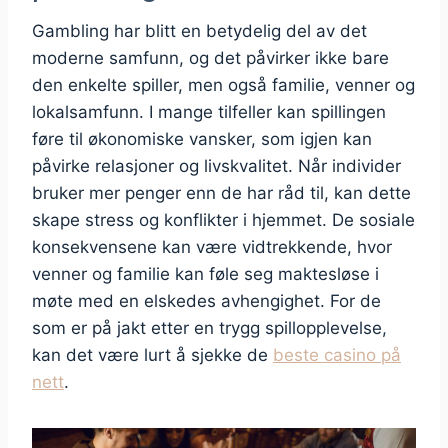
Gambling har blitt en betydelig del av det
moderne samfunn, og det påvirker ikke bare
den enkelte spiller, men også familie, venner og
lokalsamfunn. I mange tilfeller kan spillingen
føre til økonomiske vansker, som igjen kan
påvirke relasjoner og livskvalitet. Når individer
bruker mer penger enn de har råd til, kan dette
skape stress og konflikter i hjemmet. De sosiale
konsekvensene kan være vidtrekkende, hvor
venner og familie kan føle seg maktesløse i
møte med en elskedes avhengighet. For de
som er på jakt etter en trygg spillopplevelse,
kan det være lurt å sjekke de
beste casino på
nett
.