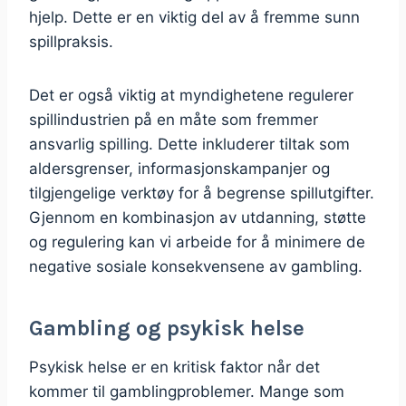
hjelp. Dette er en viktig del av å fremme sunn
spillpraksis.
Det er også viktig at myndighetene regulerer
spillindustrien på en måte som fremmer
ansvarlig spilling. Dette inkluderer tiltak som
aldersgrenser, informasjonskampanjer og
tilgjengelige verktøy for å begrense spillutgifter.
Gjennom en kombinasjon av utdanning, støtte
og regulering kan vi arbeide for å minimere de
negative sosiale konsekvensene av gambling.
Gambling og psykisk helse
Psykisk helse er en kritisk faktor når det
kommer til gamblingproblemer. Mange som