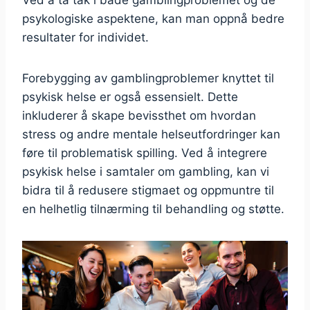
psykologiske aspektene, kan man oppnå bedre
resultater for individet.
Forebygging av gamblingproblemer knyttet til
psykisk helse er også essensielt. Dette
inkluderer å skape bevissthet om hvordan
stress og andre mentale helseutfordringer kan
føre til problematisk spilling. Ved å integrere
psykisk helse i samtaler om gambling, kan vi
bidra til å redusere stigmaet og oppmuntre til
en helhetlig tilnærming til behandling og støtte.