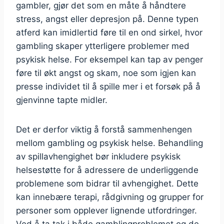
gambler, gjør det som en måte å håndtere
stress, angst eller depresjon på. Denne typen
atferd kan imidlertid føre til en ond sirkel, hvor
gambling skaper ytterligere problemer med
psykisk helse. For eksempel kan tap av penger
føre til økt angst og skam, noe som igjen kan
presse individet til å spille mer i et forsøk på å
gjenvinne tapte midler.
Det er derfor viktig å forstå sammenhengen
mellom gambling og psykisk helse. Behandling
av spillavhengighet bør inkludere psykisk
helsestøtte for å adressere de underliggende
problemene som bidrar til avhengighet. Dette
kan innebære terapi, rådgivning og grupper for
personer som opplever lignende utfordringer.
Ved å ta tak i både gamblingproblemet og de