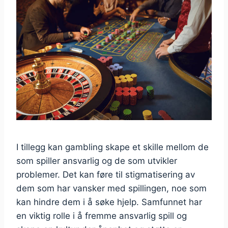
I tillegg kan gambling skape et skille mellom de
som spiller ansvarlig og de som utvikler
problemer. Det kan føre til stigmatisering av
dem som har vansker med spillingen, noe som
kan hindre dem i å søke hjelp. Samfunnet har
en viktig rolle i å fremme ansvarlig spill og