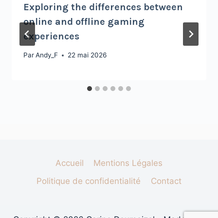
Exploring the differences between
online and offline gaming
experiences
Par
Andy_F
22 mai 2026
Accueil
Mentions Légales
Politique de confidentialité
Contact