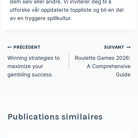
dem selv eller andre. Vi inviterer deg til å
utforske vår oppdaterte toppliste og bli en del
av en tryggere spillkultur.
PRÉCÉDENT
SUIVANT
Winning strategies to
Roulette Games 2026:
maximize your
A Comprehensive
gambling success
Guide
Publications similaires