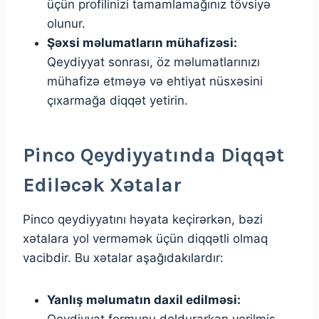
üçün profilinizi tamamlamağınız tövsiyə
olunur.
Şəxsi məlumatların mühafizəsi:
Qeydiyyat sonrası, öz məlumatlarınızı
mühafizə etməyə və ehtiyat nüsxəsini
çıxarmağa diqqət yetirin.
Pinco Qeydiyyatında Diqqət
Ediləcək Xətalar
Pinco qeydiyyatını həyata keçirərkən, bəzi
xətalara yol verməmək üçün diqqətli olmaq
vacibdir. Bu xətalar aşağıdakılardır:
Yanlış məlumatın daxil edilməsi:
Qeydiyyat formunu doldurarkən verilmiş