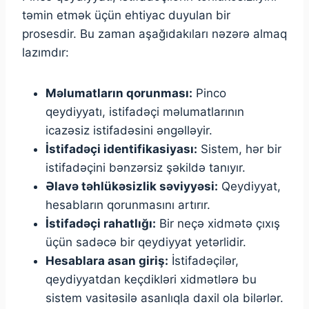
təmin etmək üçün ehtiyac duyulan bir
prosesdir. Bu zaman aşağıdakıları nəzərə almaq
lazımdır:
Məlumatların qorunması:
Pinco
qeydiyyatı, istifadəçi məlumatlarının
icazəsiz istifadəsini əngəlləyir.
İstifadəçi identifikasiyası:
Sistem, hər bir
istifadəçini bənzərsiz şəkildə tanıyır.
Əlavə təhlükəsizlik səviyyəsi:
Qeydiyyat,
hesabların qorunmasını artırır.
İstifadəçi rahatlığı:
Bir neçə xidmətə çıxış
üçün sadəcə bir qeydiyyat yetərlidir.
Hesablara asan giriş:
İstifadəçilər,
qeydiyyatdan keçdikləri xidmətlərə bu
sistem vasitəsilə asanlıqla daxil ola bilərlər.