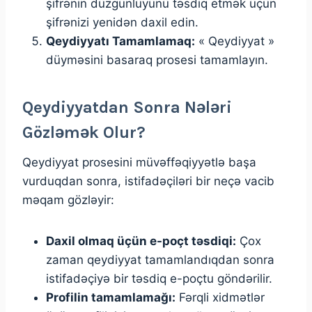
şifrənin düzgünlüyünü təsdiq etmək üçün
şifrənizi yenidən daxil edin.
Qeydiyyatı Tamamlamaq:
« Qeydiyyat »
düyməsini basaraq prosesi tamamlayın.
Qeydiyyatdan Sonra Nələri
Gözləmək Olur?
Qeydiyyat prosesini müvəffəqiyyətlə başa
vurduqdan sonra, istifadəçiləri bir neçə vacib
məqam gözləyir:
Daxil olmaq üçün e-poçt təsdiqi:
Çox
zaman qeydiyyat tamamlandıqdan sonra
istifadəçiyə bir təsdiq e-poçtu göndərilir.
Profilin tamamlamağı:
Fərqli xidmətlər