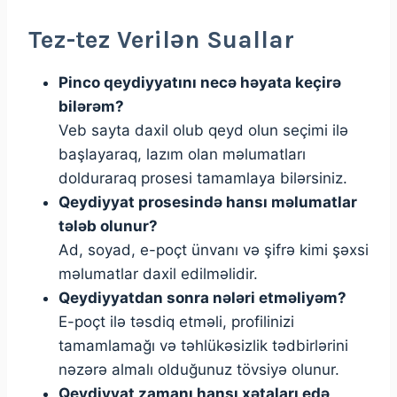
Tez-tez Verilən Suallar
Pinco qeydiyyatını necə həyata keçirə
bilərəm?
Veb sayta daxil olub qeyd olun seçimi ilə
başlayaraq, lazım olan məlumatları
dolduraraq prosesi tamamlaya bilərsiniz.
Qeydiyyat prosesində hansı məlumatlar
tələb olunur?
Ad, soyad, e-poçt ünvanı və şifrə kimi şəxsi
məlumatlar daxil edilməlidir.
Qeydiyyatdan sonra nələri etməliyəm?
E-poçt ilə təsdiq etməli, profilinizi
tamamlamağı və təhlükəsizlik tədbirlərini
nəzərə almalı olduğunuz tövsiyə olunur.
Qeydiyyat zamanı hansı xətaları edə