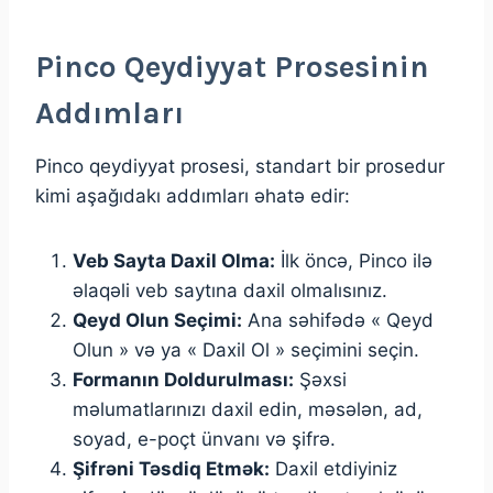
Pinco Qeydiyyat Prosesinin
Addımları
Pinco qeydiyyat prosesi, standart bir prosedur
kimi aşağıdakı addımları əhatə edir:
Veb Sayta Daxil Olma:
İlk öncə, Pinco ilə
əlaqəli veb saytına daxil olmalısınız.
Qeyd Olun Seçimi:
Ana səhifədə « Qeyd
Olun » və ya « Daxil Ol » seçimini seçin.
Formanın Doldurulması:
Şəxsi
məlumatlarınızı daxil edin, məsələn, ad,
soyad, e-poçt ünvanı və şifrə.
Şifrəni Təsdiq Etmək:
Daxil etdiyiniz