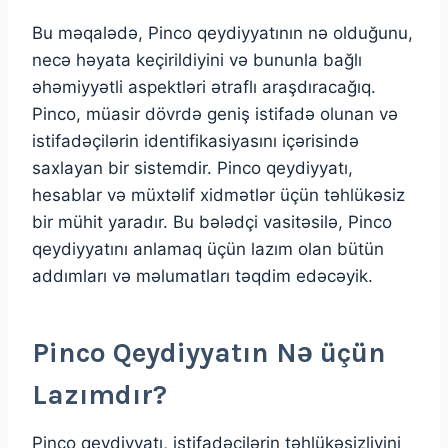
Bu məqalədə, Pinco qeydiyyatının nə olduğunu,
necə həyata keçirildiyini və bununla bağlı
əhəmiyyətli aspektləri ətraflı araşdıracağıq.
Pinco, müasir dövrdə geniş istifadə olunan və
istifadəçilərin identifikasiyasını içərisində
saxlayan bir sistemdir. Pinco qeydiyyatı,
hesablar və müxtəlif xidmətlər üçün təhlükəsiz
bir mühit yaradır. Bu bələdçi vasitəsilə, Pinco
qeydiyyatını anlamaq üçün lazım olan bütün
addımları və məlumatları təqdim edəcəyik.
Pinco Qeydiyyatın Nə üçün
Lazımdır?
Pinco qeydiyyatı, istifadəçilərin təhlükəsizliyini