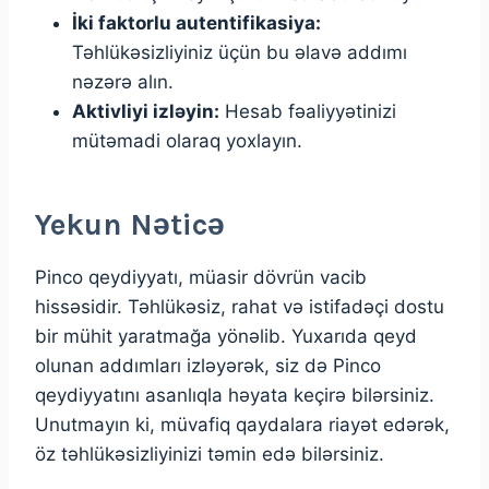
İki faktorlu autentifikasiya:
Təhlükəsizliyiniz üçün bu əlavə addımı
nəzərə alın.
Aktivliyi izləyin:
Hesab fəaliyyətinizi
mütəmadi olaraq yoxlayın.
Yekun Nəticə
Pinco qeydiyyatı, müasir dövrün vacib
hissəsidir. Təhlükəsiz, rahat və istifadəçi dostu
bir mühit yaratmağa yönəlib. Yuxarıda qeyd
olunan addımları izləyərək, siz də Pinco
qeydiyyatını asanlıqla həyata keçirə bilərsiniz.
Unutmayın ki, müvafiq qaydalara riayət edərək,
öz təhlükəsizliyinizi təmin edə bilərsiniz.