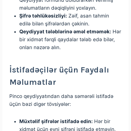
məlumatların dəqiqliyini yoxlayın.
Şifrə təhlükəsizliyi:
Zəif, asan tahmin
edilə bilən şifrələrdən çəkinin.
Qeydiyyat tələblərinə əməl etməmək:
Hər
bir xidmət fərqli qaydalar tələb edə bilər,
onları nəzərə alın.
İstifadəçilər üçün Faydalı
Məlumatlar
Pinco qeydiyyatından daha səmərəli istifadə
üçün bəzi digər tövsiyələr:
Müxtəlif şifrələr istifadə edin:
Hər bir
xidmət üçün eyni şifrəni istifadə etməyin.