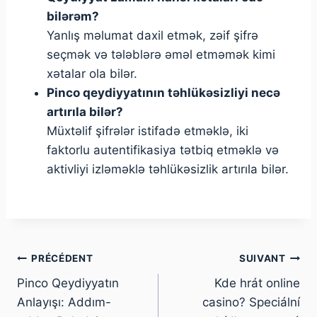
bilərəm?
Yanlış məlumat daxil etmək, zəif şifrə
seçmək və tələblərə əməl etməmək kimi
xətalar ola bilər.
Pinco qeydiyyatının təhlükəsizliyi necə
artırıla bilər?
Müxtəlif şifrələr istifadə etməklə, iki
faktorlu autentifikasiya tətbiq etməklə və
aktivliyi izləməklə təhlükəsizlik artırıla bilər.
PRÉCÉDENT
SUIVANT
Pinco Qeydiyyatın
Kde hrát online
Anlayışı: Addım-
casino? Speciální