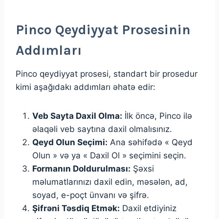
Pinco Qeydiyyat Prosesinin
Addımları
Pinco qeydiyyat prosesi, standart bir prosedur
kimi aşağıdakı addımları əhatə edir:
Veb Sayta Daxil Olma:
İlk öncə, Pinco ilə
əlaqəli veb saytına daxil olmalısınız.
Qeyd Olun Seçimi:
Ana səhifədə « Qeyd
Olun » və ya « Daxil Ol » seçimini seçin.
Formanın Doldurulması:
Şəxsi
məlumatlarınızı daxil edin, məsələn, ad,
soyad, e-poçt ünvanı və şifrə.
Şifrəni Təsdiq Etmək:
Daxil etdiyiniz