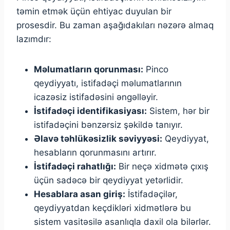
təmin etmək üçün ehtiyac duyulan bir
prosesdir. Bu zaman aşağıdakıları nəzərə almaq
lazımdır:
Məlumatların qorunması:
Pinco
qeydiyyatı, istifadəçi məlumatlarının
icazəsiz istifadəsini əngəlləyir.
İstifadəçi identifikasiyası:
Sistem, hər bir
istifadəçini bənzərsiz şəkildə tanıyır.
Əlavə təhlükəsizlik səviyyəsi:
Qeydiyyat,
hesabların qorunmasını artırır.
İstifadəçi rahatlığı:
Bir neçə xidmətə çıxış
üçün sadəcə bir qeydiyyat yetərlidir.
Hesablara asan giriş:
İstifadəçilər,
qeydiyyatdan keçdikləri xidmətlərə bu
sistem vasitəsilə asanlıqla daxil ola bilərlər.