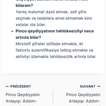
bilərəm?
Yanlış məlumat daxil etmək, zəif şifrə
seçmək və tələblərə əməl etməmək kimi
xətalar ola bilər.
Pinco qeydiyyatının təhlükəsizliyi necə
artırıla bilər?
Müxtəlif şifrələr istifadə etməklə, iki
faktorlu autentifikasiya tətbiq etməklə və
aktivliyi izləməklə təhlükəsizlik artırıla bilər.
PRÉCÉDENT
SUIVANT
Pinco Qeydiyyatın
Pinco Qeydiyyatın
Anlayışı: Addım-
Anlayışı: Addım-