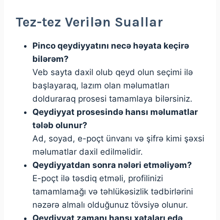
Tez-tez Verilən Suallar
Pinco qeydiyyatını necə həyata keçirə
bilərəm?
Veb sayta daxil olub qeyd olun seçimi ilə
başlayaraq, lazım olan məlumatları
dolduraraq prosesi tamamlaya bilərsiniz.
Qeydiyyat prosesində hansı məlumatlar
tələb olunur?
Ad, soyad, e-poçt ünvanı və şifrə kimi şəxsi
məlumatlar daxil edilməlidir.
Qeydiyyatdan sonra nələri etməliyəm?
E-poçt ilə təsdiq etməli, profilinizi
tamamlamağı və təhlükəsizlik tədbirlərini
nəzərə almalı olduğunuz tövsiyə olunur.
Qeydiyyat zamanı hansı xətaları edə