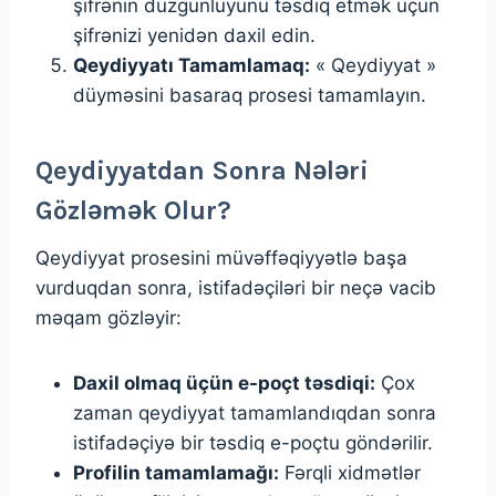
şifrənin düzgünlüyünü təsdiq etmək üçün
şifrənizi yenidən daxil edin.
Qeydiyyatı Tamamlamaq:
« Qeydiyyat »
düyməsini basaraq prosesi tamamlayın.
Qeydiyyatdan Sonra Nələri
Gözləmək Olur?
Qeydiyyat prosesini müvəffəqiyyətlə başa
vurduqdan sonra, istifadəçiləri bir neçə vacib
məqam gözləyir:
Daxil olmaq üçün e-poçt təsdiqi:
Çox
zaman qeydiyyat tamamlandıqdan sonra
istifadəçiyə bir təsdiq e-poçtu göndərilir.
Profilin tamamlamağı:
Fərqli xidmətlər