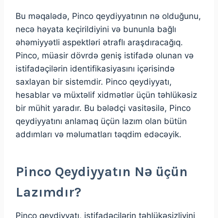
Bu məqalədə, Pinco qeydiyyatının nə olduğunu,
necə həyata keçirildiyini və bununla bağlı
əhəmiyyətli aspektləri ətraflı araşdıracağıq.
Pinco, müasir dövrdə geniş istifadə olunan və
istifadəçilərin identifikasiyasını içərisində
saxlayan bir sistemdir. Pinco qeydiyyatı,
hesablar və müxtəlif xidmətlər üçün təhlükəsiz
bir mühit yaradır. Bu bələdçi vasitəsilə, Pinco
qeydiyyatını anlamaq üçün lazım olan bütün
addımları və məlumatları təqdim edəcəyik.
Pinco Qeydiyyatın Nə üçün
Lazımdır?
Pinco qeydiyyatı, istifadəçilərin təhlükəsizliyini