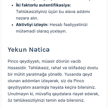
İki faktorlu autentifikasiya:
Təhlükəsizliyiniz üçün bu əlavə addımı
nəzərə alın.
Aktivliyi izləyin:
Hesab fəaliyyətinizi
mütəmadi olaraq yoxlayın.
Yekun Nəticə
Pinco qeydiyyatı, müasir dövrün vacib
hissəsidir. Təhlükəsiz, rahat və istifadəçi dostu
bir mühit yaratmağa yönəlib. Yuxarıda qeyd
olunan addımları izləyərək, siz də Pinco
qeydiyyatını asanlıqla həyata keçirə bilərsiniz.
Unutmayın ki, müvafiq qaydalara riayət edərək,
öz təhlükəsizliyinizi təmin edə bilərsiniz.