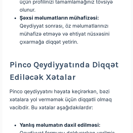
üçün profilinizi tamamlamağınız tövsiyə
olunur.
Şəxsi məlumatların mühafizəsi:
Qeydiyyat sonrası, öz məlumatlarınızı
mühafizə etməyə və ehtiyat nüsxəsini
çıxarmağa diqqət yetirin.
Pinco Qeydiyyatında Diqqət
Ediləcək Xətalar
Pinco qeydiyyatını həyata keçirərkən, bəzi
xətalara yol verməmək üçün diqqətli olmaq
vacibdir. Bu xətalar aşağıdakılardır:
Yanlış məlumatın daxil edilməsi:
Qeydiyyat formunu doldurarkən verilmiş