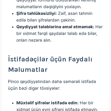
məlumatların dəqiqliyini yoxlayın.
Şifrə təhlükəsizliyi:
Zəif, asan tahmin
edilə bilən şifrələrdən çəkinin.
Qeydiyyat tələblərinə əməl etməmək:
Hər
bir xidmət fərqli qaydalar tələb edə bilər,
onları nəzərə alın.
İstifadəçilər üçün Faydalı
Məlumatlar
Pinco qeydiyyatından daha səmərəli istifadə
üçün bəzi digər tövsiyələr:
Müxtəlif şifrələr istifadə edin:
Hər bir
xidmət üçün eyni şifrəni istifadə etməyin.