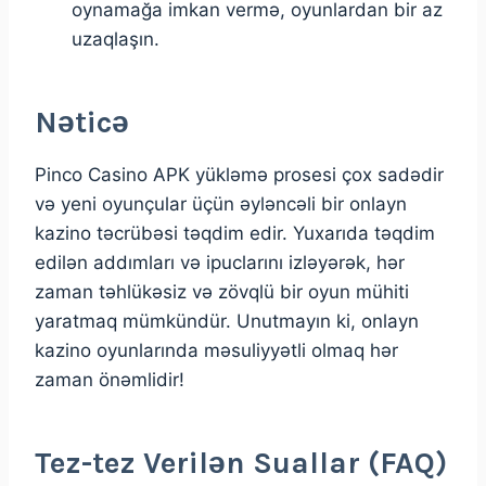
oynamağa imkan vermə, oyunlardan bir az
uzaqlaşın.
Nəticə
Pinco Casino APK yükləmə prosesi çox sadədir
və yeni oyunçular üçün əyləncəli bir onlayn
kazino təcrübəsi təqdim edir. Yuxarıda təqdim
edilən addımları və ipuclarını izləyərək, hər
zaman təhlükəsiz və zövqlü bir oyun mühiti
yaratmaq mümkündür. Unutmayın ki, onlayn
kazino oyunlarında məsuliyyətli olmaq hər
zaman önəmlidir!
Tez-tez Verilən Suallar (FAQ)