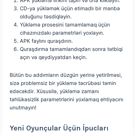
APK yükləmə linkini tapın və ona klikləyin.
CD-ya yükləmək üçün etimadlı bir mənbə
olduğunu təsdiqləyin.
Yükləmə prosesini tamamlamaq üçün
cihazınızdakı parametrləri yoxlayın.
APK faylını quraşdırın.
Quraşdırma tamamlandıqdan sonra tətbiqi
açın və qeydiyyatdan keçin.
Bütün bu addımların düzgün yerinə yetirilməsi,
sizə problemsiz bir yükləmə təcrübəsi təmin
edəcəkdir. Xüsusilə, yükləmə zamanı
təhlükəsizlik parametrlərini yoxlamaq ehtiyacını
unutmayın!
Yeni Oyunçular Üçün İpucları