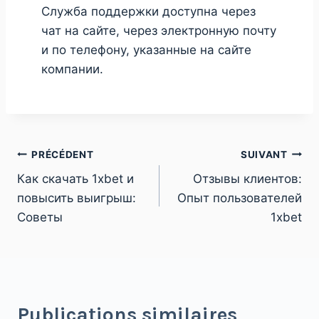
Служба поддержки доступна через
чат на сайте, через электронную почту
и по телефону, указанные на сайте
компании.
PRÉCÉDENT
SUIVANT
Как скачать 1xbet и
Отзывы клиентов:
повысить выигрыш:
Опыт пользователей
Советы
1xbet
Publications similaires