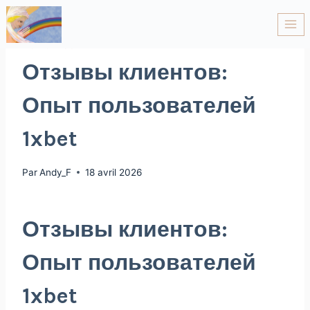
NON CLASSÉ
Отзывы клиентов:
Опыт пользователей
1xbet
Par
Andy_F
18 avril 2026
Отзывы клиентов:
Опыт пользователей
1xbet