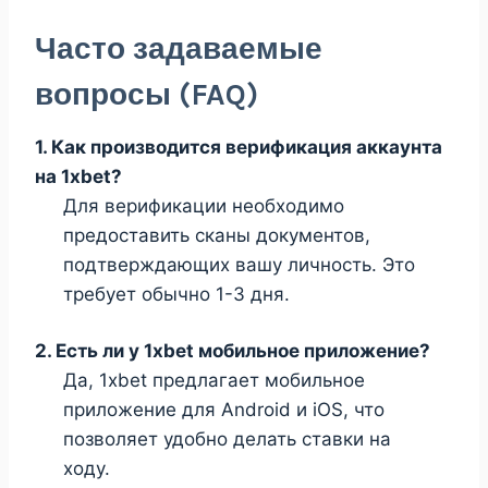
Часто задаваемые
вопросы (FAQ)
1. Как производится верификация аккаунта
на 1xbet?
Для верификации необходимо
предоставить сканы документов,
подтверждающих вашу личность. Это
требует обычно 1-3 дня.
2. Есть ли у 1xbet мобильное приложение?
Да, 1xbet предлагает мобильное
приложение для Android и iOS, что
позволяет удобно делать ставки на
ходу.