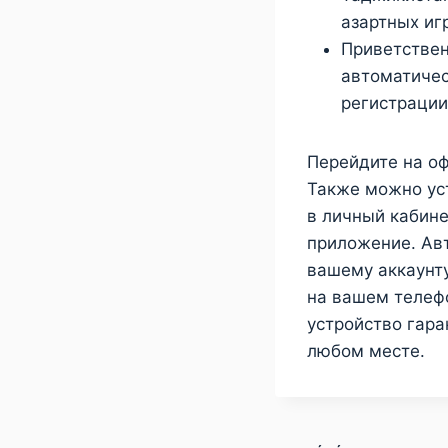
азартных иг
Приветствен
автоматичес
регистрации
Перейдите на оф
Также можно уст
в личный кабине
приложение. Ав
вашему аккаунту
на вашем телефо
устройство гара
любом месте.