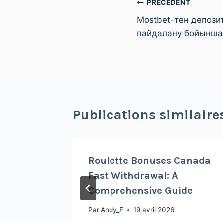
PRÉCÉDENT
Mostbet-тен депозит
пайдалану бойынша
Publications similaire
 –
Roulette Bonuses Canada
Fast Withdrawal: A
Comprehensive Guide
Par
Andy_F
19 avril 2026