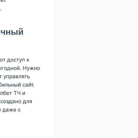
.
личный
ют доступ к
ыгодной. Нужно
т управлять
ильный сайт.
лбет ТЧ и
 создано для
о даже с