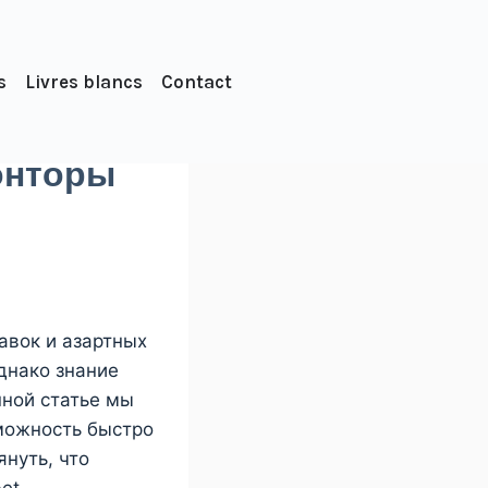
s
Livres blancs
Contact
онторы
авок и азартных
днако знание
нной статье мы
зможность быстро
януть, что
et