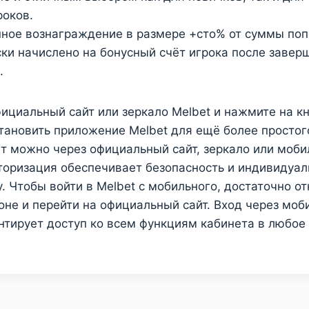
роков.
ное вознаграждение в размере +сто% от суммы поп
ки начислено на бонусный счёт игрока после завер
.
ициальный сайт или зеркало Melbet и нажмите на кн
ановить приложение Melbet для ещё более простого
т можно через официальный сайт, зеркало или моби
торизация обеспечивает безопасность и индивидуал
. Чтобы войти в Melbet с мобильного, достаточно о
не и перейти на официальный сайт. Вход через моб
нтирует доступ ко всем функциям кабинета в любое