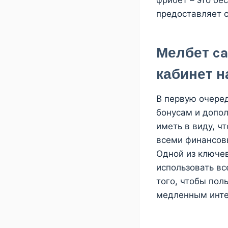
предоставляет с
Мелбет ca
кабинет н
В первую очеред
бонусам и допо
иметь в виду, ч
всеми финансов
Одной из ключе
использовать вс
того, чтобы пол
медленным инте