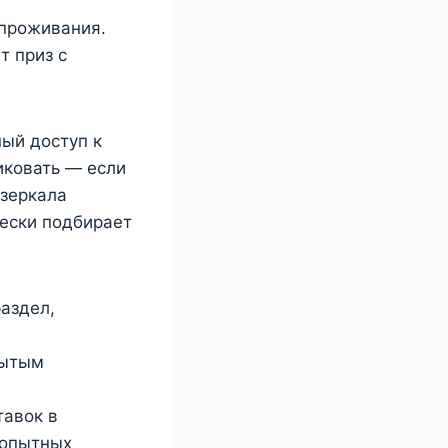
 проживания.
т приз с
ый доступ к
иковать — если
 зеркала
чески подбирает
аздел,
рытым
тавок в
 опытных