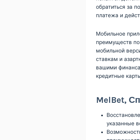
обратиться за 
платежа и дейс
Мобильное прил
преимуществ по 
мобильной верс
ставкам и азар
вашими финанса
кредитные карт
MelBet, С
Восстановле
указанные в
Возможность