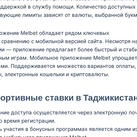
поддержкой в службу помощи. Количество доступных
твующие лимиты зависят от валюты, выбранной букм
ожение Melbet обладает рядом ключевых
сравнению с мобильной версией сайта. Несмотря н
ии — приложение предлагает более быстрый и стаби
тным играм. Мобильное приложение Melbet упрощае
ми. Поддерживается множество вариантов оплаты,
ы, электронные кошельки и криптовалюты.
портивные ставки в Таджикистан
ние доступа осуществляется через электронную поч
о время регистрации.
 участия в бонусных программах является одним и