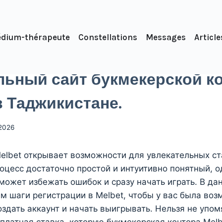
dium-thérapeute
Constellations
Messages
Article
ьный сайт букмекерской к
 Таджикистане.
 2026
elbet открывает возможности для увлекательных ст
оцесс достаточно простой и интуитивно понятный, о
может избежать ошибок и сразу начать играть. В да
м шаги регистрации в Melbet, чтобы у вас была во
оздать аккаунт и начать выигрывать.
Нельзя не упом
сплатная ставка, которую букмекерская контора Melb