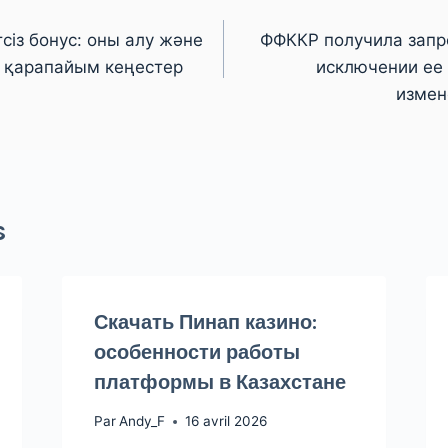
сіз бонус: оны алу және
ФФККР получила запр
 қарапайым кеңестер
исключении ее 
измен
s
Скачать Пинап казино:
особенности работы
платформы в Казахстане
Par
Andy_F
16 avril 2026