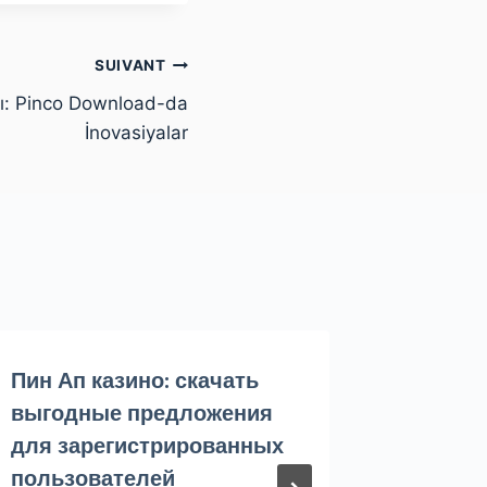
SUIVANT
mı: Pinco Download-da
İnovasiyalar
Пин Ап казино: скачать
Mostbet
выгодные предложения
Dive in
для зарегистрированных
Par
Andy_F
пользователей