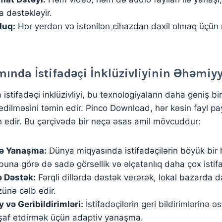
a dəstəkləyir.
luq:
Hər yerdən və istənilən cihazdan daxil olmaq üçün m
mında İstifadəçi İnklüzivliyinin Əhəmiyy
istifadəçi inklüzivliyi, bu texnologiyaların daha geniş bi
edilməsini təmin edir. Pinco Download, hər kəsin fayl pa
in edir. Bu çərçivədə bir neçə əsas amil mövcuddur:
ndə Yanaşma:
Dünya miqyasında istifadəçilərin böyük bir hi
, buna görə də sadə görsellik və əlçatanlıq daha çox istif
ə Dəstək:
Fərqli dillərdə dəstək verərək, lokal bazarda 
zünə cəlb edir.
y və Geribildirimləri:
İstifadəçilərin geri bildirimlərinə 
işaf etdirmək üçün adaptiv yanaşma.