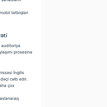
obil tətbiqləri
əti
r auditoriya
ylaşımı prosesinə
ssəsi İngilis
adəçi cəlb edir.
daha çox
əsaslanaraq