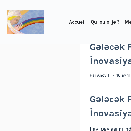
Accueil
Qui suis-je ?
Mé
NON CLASSÉ
Gələcək 
İnovasiy
Par
Andy_F
18 avri
Gələcək 
İnovasiy
Fayl paylaşımı in