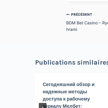
PRÉCÉDENT
BDM Bet Casino – Ryc
hrami
Publications similaire
nanan
Сегодняшний обзор и
ne
надежные методы
ır?
доступа к рабочему
зеркалу Мелбет: