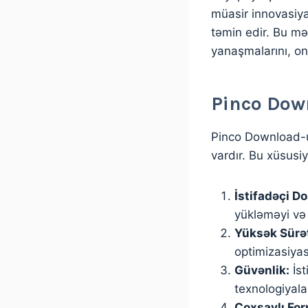
müasir innovasiya
təmin edir. Bu mə
yanaşmalarını, onl
Pinco Dow
Pinco Download-un
vardır. Bu xüsusiy
İstifadəçi Do
yükləməyi və
Yüksək Sürə
optimizasiyası
Güvənlik:
İst
texnologiyala
Çoxsaylı For