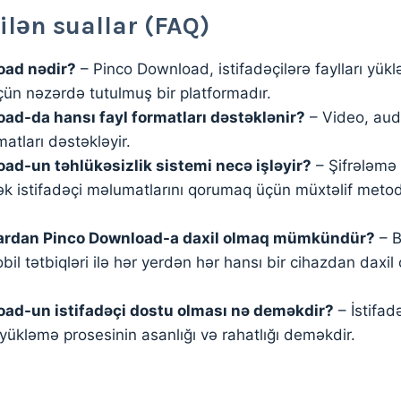
rilən suallar (FAQ)
oad nədir?
– Pinco Download, istifadəçilərə faylları yük
ün nəzərdə tutulmuş bir platformadır.
ad-da hansı fayl formatları dəstəklənir?
– Video, aud
atları dəstəkləyir.
ad-un təhlükəsizlik sistemi necə işləyir?
– Şifrələmə 
ək istifadəçi məlumatlarını qorumaq üçün müxtəlif metod
lardan Pinco Download-a daxil olmaq mümkündür?
– B
l tətbiqləri ilə hər yerdən hər hansı bir cihazdan daxil
ad-un istifadəçi dostu olması nə deməkdir?
– İstifadə
ükləmə prosesinin asanlığı və rahatlığı deməkdir.