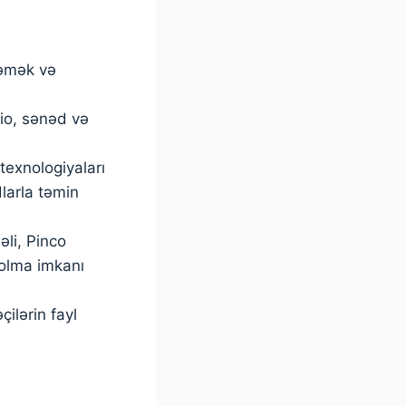
ləmək və
io, sənəd və
texnologiyaları
larla təmin
əli, Pinco
 olma imkanı
çilərin fayl