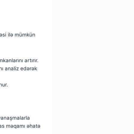
dəsi ilə mümkün
anlarını artırır.
ını analiz edərək
nur.
yanaşmalarla
əsas məqamı əhatə