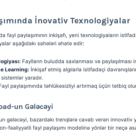
şımında İnovativ Texnologiyalar
 fayl paylaşımının inkişafı, yeni texnologiyaların istifa
yalar aşağıdakı sahələri əhatə edir:
ogiyası:
Faylların buludda saxlanması və paylaşılması imk
e Learning:
İnkişaf etmiş algılarla istifadəçi davranışlar
 sistemlər yaradır.
ayl paylaşımında təhlükəsizliyi artırmaq üçün tətbiq olu
oad-un Gələcəyi
n gələcəyi, bazardakı trenqlərə cavab verən innovativ 
on-fəaliyyətli fayl paylaşımı modelinə yönlər bir neçə 