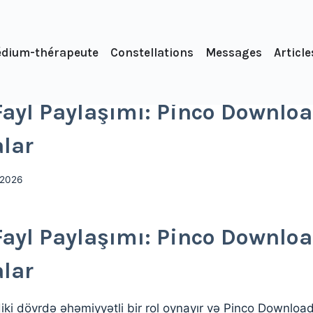
dium-thérapeute
Constellations
Messages
Article
Fayl Paylaşımı: Pinco Downlo
alar
l 2026
Fayl Paylaşımı: Pinco Downlo
alar
diki dövrdə əhəmiyyətli bir rol oynayır və Pinco Downlo