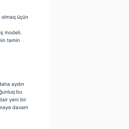
b olmaq üçün
iş modeli.
nin təmin
 daha aydın
yğunluq bu
air yeni bir
etməyə davam