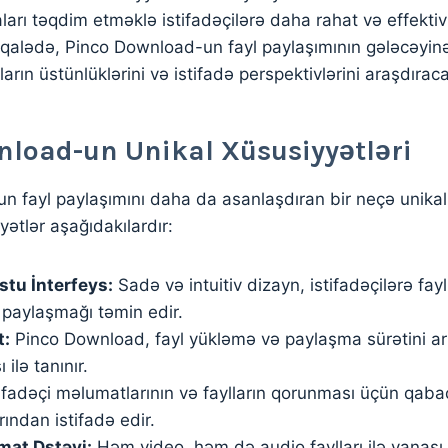
ları təqdim etməklə istifadəçilərə daha rahat və effektiv
qalədə, Pinco Download-un fayl paylaşımının gələcəyinə
arın üstünlüklərini və istifadə perspektivlərini araşdırac
nload-un Unikal Xüsusiyyətləri
 fayl paylaşımını daha da asanlaşdıran bir neçə unikal
yətlər aşağıdakılardır:
stu İnterfeys:
Sadə və intuitiv dizayn, istifadəçilərə fayl
 paylaşmağı təmin edir.
t:
Pinco Download, fayl yükləmə və paylaşma sürətini ar
 ilə tanınır.
ifadəçi məlumatlarının və faylların qorunması üçün qabaq
rından istifadə edir.
mat Dstəyi:
Həm video, həm də audio faylları ilə yanaşı,