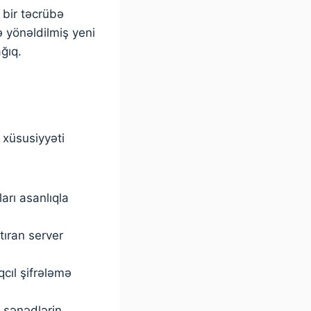
 bir təcrübə
 yönəldilmiş yeni
ağıq.
 xüsusiyyəti
ları asanlıqla
tıran server
cıl şifrələmə
 sənədlərin