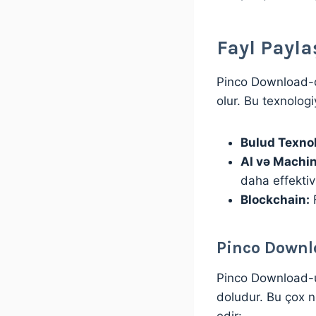
Fayl Payla
Pinco Download-da
olur. Bu texnologi
Bulud Texnol
AI və Machin
daha effektiv
Blockchain:
F
Pinco Downl
Pinco Download-u
doludur. Bu çox n
edir: