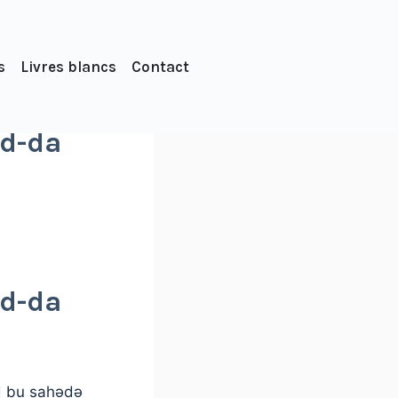
s
Livres blancs
Contact
ad-da
ad-da
ad bu sahədə