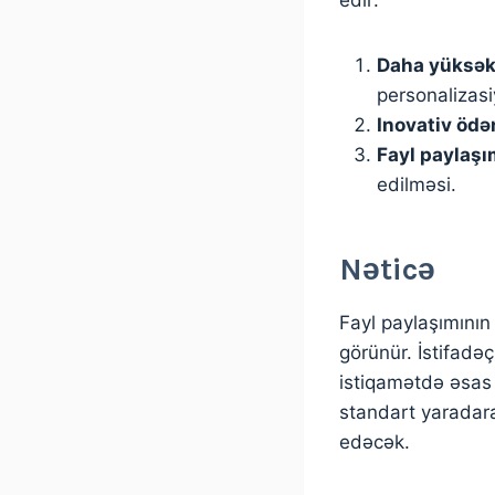
Daha yüksək 
personalizasi
Inovativ ödə
Fayl paylaşı
edilməsi.
Nəticə
Fayl paylaşımının
görünür. İstifadə
istiqamətdə əsas r
standart yaradara
edəcək.