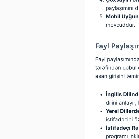
paylaşımını d
Mobil Uyğun
mövcuddur.
Fayl Paylaşı
Fayl paylaşımında 
tərəfindən qəbul 
asan girişini təm
İngilis Dili
dilini anlayır
Yerel Dillərd
istifadəçini ö
İstifadəçi Rə
proqramı ink