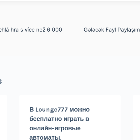
hlá hra s více než 6 000
Gələcək Fayl Paylaşı
s
В Lounge777 можно
бесплатно играть в
онлайн-игровые
автоматы.