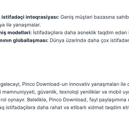
istifadəçi inteqrasiyası:
Geniş müştəri bazasına sahi
ya ilə yanaşmalar.
niş modelləri:
İstifadəçilərə daha əsneklik təqdim edən 
mının globallaşması:
Dünya üzərində daha çox istifadə
 gələcəyi, Pinco Download-un innovativ yanaşmaları ilə
çi məmnuniyyəti, güvənlik, texnoloji yeniliklər və mobil u
ol oynayır. Beləliklə, Pinco Download, fayl paylaşımına d
q istifadəçilərə daha rahat və etibarlı xidmət təqdim 