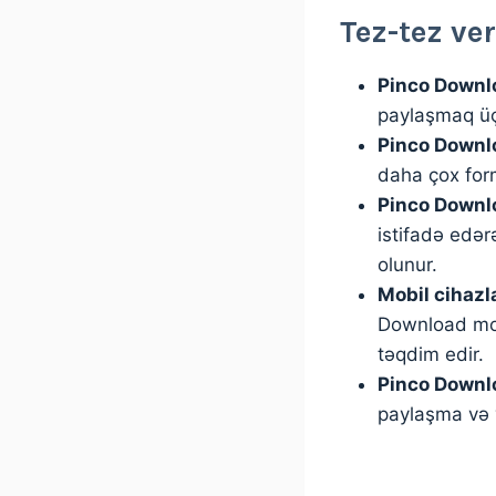
Tez-tez ve
Pinco Downl
paylaşmaq üç
Pinco Downlo
daha çox form
Pinco Downlo
istifadə edər
olunur.
Mobil cihaz
Download mobi
təqdim edir.
Pinco Downlo
paylaşma və y