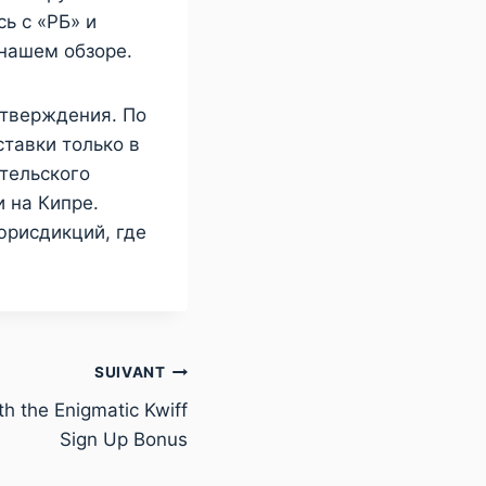
ь с «РБ» и
нашем обзоре.
дтверждения. По
ставки только в
ательского
 на Кипре.
юрисдикций, где
SUIVANT
th the Enigmatic Kwiff
Sign Up Bonus