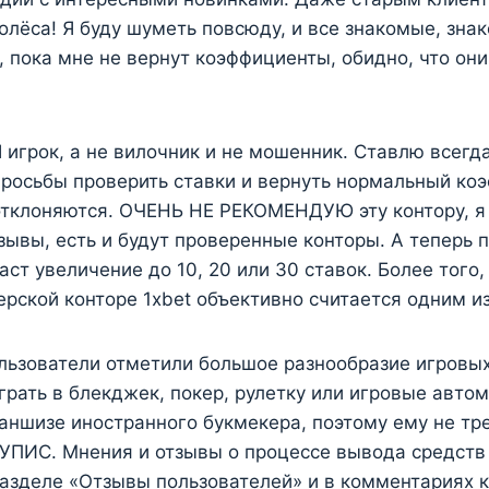
колёса! Я буду шуметь повсюду, и все знакомые, зн
, пока мне не вернут коэффициенты, обидно, что он
 игрок, а не вилочник и не мошенник. Ставлю всегда
просьбы проверить ставки и вернуть нормальный ко
отклоняются. ОЧЕНЬ НЕ РЕКОМЕНДУЮ эту контору, я
тзывы, есть и будут проверенные конторы. А теперь 
аст увеличение до 10, 20 или 30 ставок. Более того,
ерской конторе 1xbet объективно считается одним и
льзователи отметили большое разнообразие игровы
рать в блекджек, покер, рулетку или игровые автом
аншизе иностранного букмекера, поэтому ему не тр
УПИС. Мнения и отзывы о процессе вывода средств и
азделе «Отзывы пользователей» и в комментариях к 