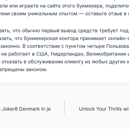
али или играете на сайте этого букмекера, поделитес
лями своим уникальным опытом — оставьте отзыв в 
зать, что обычно первый вывод средств требует по
зать, что букмекерская контора принимает онлайн-
о законно. В соответствии с пунктом четыре Пользов
 не работает в США, Нидерландах, Великобритании и
отказать в обслуживании клиенту из любых других 
запрещены законом.
 Joker8 Denmark in je
Unlock Your Thrills wi