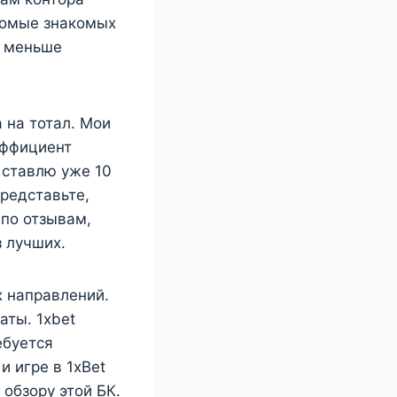
акомые знакомых
и меньше
 на тотал. Мои
эффициент
 ставлю уже 10
представьте,
 по отзывам,
з лучших.
х направлений.
аты. 1xbet
ебуется
 игре в 1хBet
обзору этой БК.