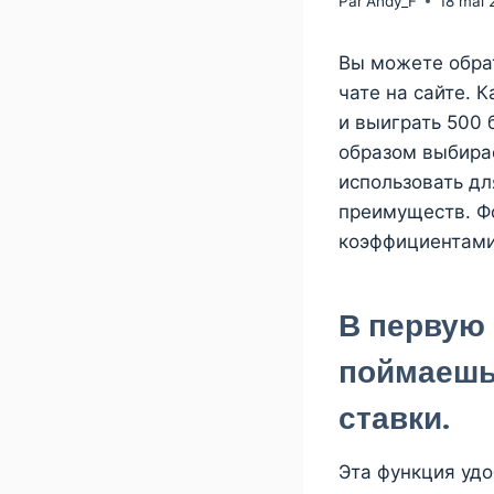
Par
Andy_F
18 mai 
Вы можете обрат
чате на сайте. 
и выиграть 500 
образом выбира
использовать дл
преимуществ.
Ф
коэффициентами
В первую 
поймаешь
ставки.
Эта функция уд