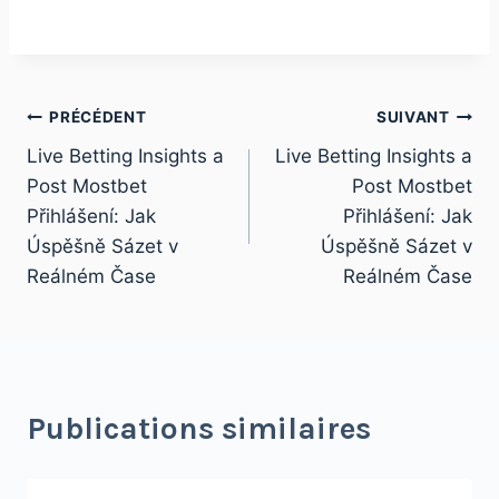
PRÉCÉDENT
SUIVANT
Live Betting Insights a
Live Betting Insights a
Post Mostbet
Post Mostbet
Přihlášení: Jak
Přihlášení: Jak
Úspěšně Sázet v
Úspěšně Sázet v
Reálném Čase
Reálném Čase
Publications similaires