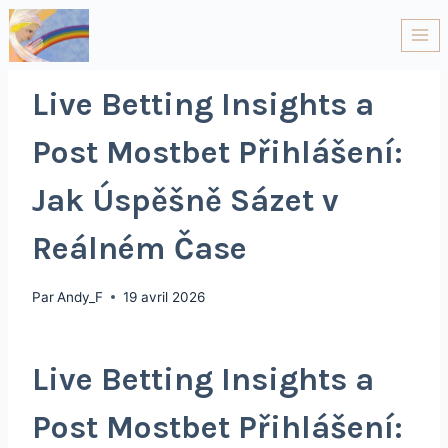
NON CLASSÉ
Live Betting Insights a
Post Mostbet Přihlášení:
Jak Úspěšně Sázet v
Reálném Čase
Par
Andy_F
19 avril 2026
Live Betting Insights a
Post Mostbet Přihlášení: