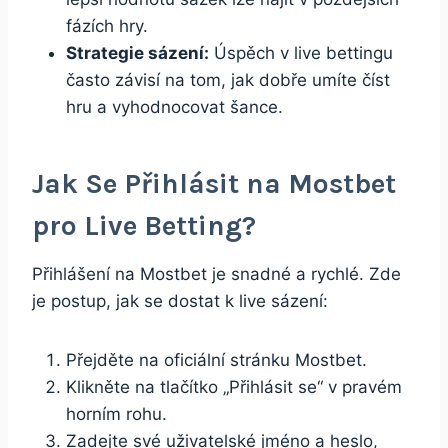
fázích hry.
Strategie sázení:
Úspěch v live bettingu
často závisí na tom, jak dobře umíte číst
hru a vyhodnocovat šance.
Jak Se Přihlásit na Mostbet
pro Live Betting?
Přihlášení na Mostbet je snadné a rychlé. Zde
je postup, jak se dostat k live sázení:
Přejděte na oficiální stránku Mostbet.
Klikněte na tlačítko „Přihlásit se“ v pravém
horním rohu.
Zadejte své uživatelské jméno a heslo,