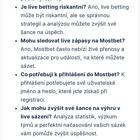
Je live betting riskantní?
Ano, live betting
může být riskantní, ale se správnou
strategií a analýzou můžete zvýšit své
šance na úspěch.
Mohu sledovat live zápasy na Mostbet?
Ano, Mostbet často nabízí živé přenosy a
aktualizace pro události, na které můžete
sázet.
Co potřebuji k přihlášení do Mostbet?
K
přihlášení potřebujete své uživatelské
jméno a heslo, které jste získali při
registraci.
Jak mohu zvýšit své šance na výhru v
live sázení?
Analýza statistik, výzkum
týmů a perfektní načasování vašich sázek
vám pomůže zvýšit úspěšnost.