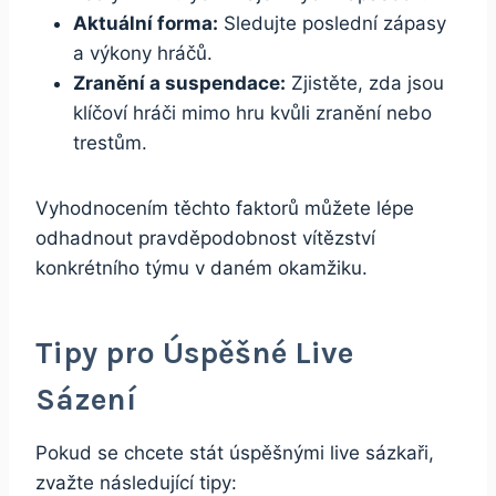
Aktuální forma:
Sledujte poslední zápasy
a výkony hráčů.
Zranění a suspendace:
Zjistěte, zda jsou
klíčoví hráči mimo hru kvůli zranění nebo
trestům.
Vyhodnocením těchto faktorů můžete lépe
odhadnout pravděpodobnost vítězství
konkrétního týmu v daném okamžiku.
Tipy pro Úspěšné Live
Sázení
Pokud se chcete stát úspěšnými live sázkaři,
zvažte následující tipy: