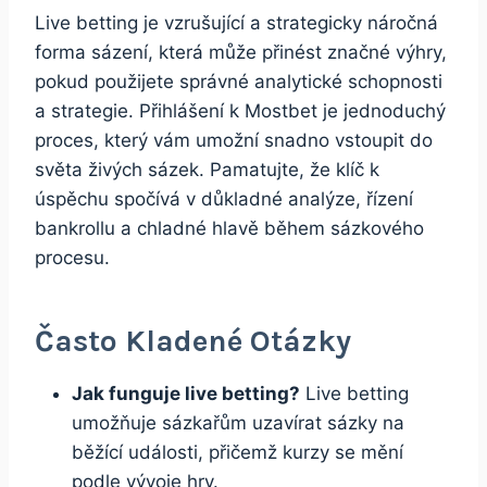
Live betting je vzrušující a strategicky náročná
forma sázení, která může přinést značné výhry,
pokud použijete správné analytické schopnosti
a strategie. Přihlášení k Mostbet je jednoduchý
proces, který vám umožní snadno vstoupit do
světa živých sázek. Pamatujte, že klíč k
úspěchu spočívá v důkladné analýze, řízení
bankrollu a chladné hlavě během sázkového
procesu.
Často Kladené Otázky
Jak funguje live betting?
Live betting
umožňuje sázkařům uzavírat sázky na
běžící události, přičemž kurzy se mění
podle vývoje hry.