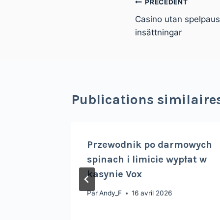
PRÉCÉDENT
Casino utan spelpaus
insättningar
Publications similaire
nusów i
Przewodnik po darmowych
ino Kino
spinach i limicie wypłat w
kasynie Vox
Par
Andy_F
16 avril 2026