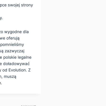
pce swojej strony
y.
dzo wygodne dla
we oferują
spomnieliśmy
są zazwyczaj
 polskie legalne
nie doładowywać
y od Evolution. Z
ch, muszą
e.