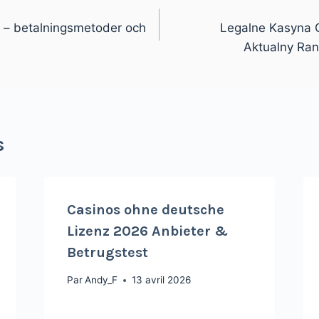
 – betalningsmetoder och
Legalne Kasyna O
Aktualny Ran
s
Casinos ohne deutsche
Lizenz 2026 Anbieter &
Betrugstest
Par
Andy_F
13 avril 2026