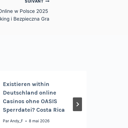
SUIVANT
nline w Polsce 2025 ️
king i Bezpieczna Gra
Existieren within
Kde do
Deutschland online
vkladu 
Casinos ohne OASIS
Par
Andy_F
Sperrdatei? Costa Rica
Par
Andy_F
8 mai 2026