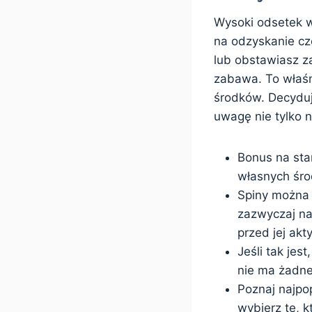
Wysoki odsetek w
na odzyskanie czę
lub obstawiasz z
zabawa. To właśn
środków. Decyduj
uwagę nie tylko n
Bonus na star
własnych śr
Spiny można 
zazwyczaj na
przed jej ak
Jeśli tak jes
nie ma żadne
Poznaj najpo
wybierz tę, k