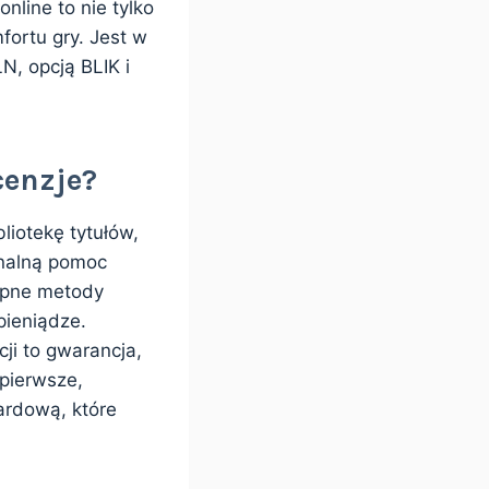
line to nie tylko
ortu gry. Jest w
N, opcją BLIK i
cenzje?
liotekę tytułów,
onalną pomoc
tępne metody
pieniądze.
ji to gwarancja,
 pierwsze,
ardową, które