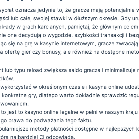
ypłat oznacza jedynie to, że gracze mają potencjalnie
ści lub całej swojej stawki w dłuższym okresie. Gdy ur
akłady w grach karcianych, pamiętaj, że głównym celem
ie one decydują o wygodzie, szybkości transakcji i be
ąc się na grę w kasynie internetowym, gracze zwracają
a ofertę gier czy bonusy, ale również na dostępne meto
t lub typu reload zwiększa saldo gracza i minimalizuje 
odków.
wykorzystać w określonym czasie i kasyna online udost
 konkretne gry, dlatego warto dokładnie sprawdzić reg
tywowaniem.
t, to jest to kasyno online legalne w pełni w naszym kraj
go prawa do podważania tego faktu.
pularniejsze metody płatności dostępne w najlepszych k
tóra najbardziej Ci odpowiada.