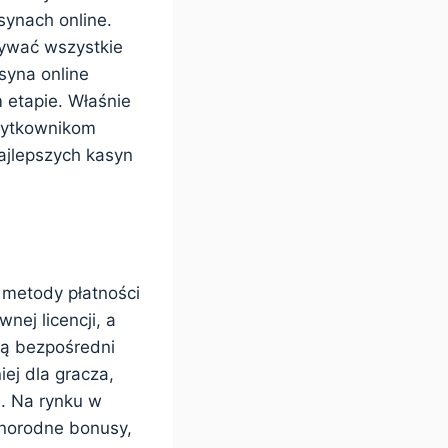
synach online.
ywać wszystkie
asyna online
 etapie. Właśnie
użytkownikom
najlepszych kasyn
 metody płatności
nej licencji, a
ją bezpośredni
ej dla gracza,
. Na rynku w
óżnorodne bonusy,