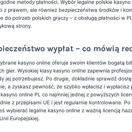
godne metody płatności. Wybór legalne polskie kasyno on
i z prawem, ale również bezpieczeństwa środków i komf
 do potrzeb polskich graczy – z obsługą płatności w PL
zykową strony.
pieczeństwo wypłat – co mówią re
ybrane kasyno online oferuje swoim klientów bogatą bib
ch gier. Wysokiej klasy kasyno online zapewnia profesj
y jej potrzebujesz. Po drugie, dokładnie sprawdź dos
ie, a zyskasz pewność, że szybko wpłacisz i wypłacisz 
kasyno online PL co najmniej jednej z powyższych licenc
dnie z przepisami UE i jest regularnie kontrolowane. Po
ś wybierać legalne kasyno online z ważną licencją haz
Unii Europejskiej.