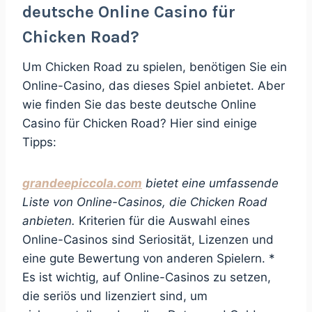
deutsche Online Casino für
Chicken Road?
Um Chicken Road zu spielen, benötigen Sie ein
Online-Casino, das dieses Spiel anbietet. Aber
wie finden Sie das beste deutsche Online
Casino für Chicken Road? Hier sind einige
Tipps:
grandeepiccola.com
bietet eine umfassende
Liste von Online-Casinos, die Chicken Road
anbieten.
Kriterien für die Auswahl eines
Online-Casinos sind Seriosität, Lizenzen und
eine gute Bewertung von anderen Spielern. *
Es ist wichtig, auf Online-Casinos zu setzen,
die seriös und lizenziert sind, um