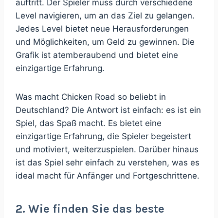
auftritt. Der Spieler muss durch verschiedene
Level navigieren, um an das Ziel zu gelangen.
Jedes Level bietet neue Herausforderungen
und Möglichkeiten, um Geld zu gewinnen. Die
Grafik ist atemberaubend und bietet eine
einzigartige Erfahrung.
Was macht Chicken Road so beliebt in
Deutschland? Die Antwort ist einfach: es ist ein
Spiel, das Spaß macht. Es bietet eine
einzigartige Erfahrung, die Spieler begeistert
und motiviert, weiterzuspielen. Darüber hinaus
ist das Spiel sehr einfach zu verstehen, was es
ideal macht für Anfänger und Fortgeschrittene.
2. Wie finden Sie das beste