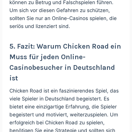
können zu Betrug und Falschspielen führen.
Um sich vor diesen Gefahren zu schützen,
sollten Sie nur an Online-Casinos spielen, die
seriös und lizenziert sind.
5. Fazit: Warum Chicken Road ein
Muss für jeden Online-
Casinobesucher in Deutschland
ist
Chicken Road ist ein faszinierendes Spiel, das
viele Spieler in Deutschland begeistert. Es
bietet eine einzigartige Erfahrung, die Spieler
begeistert und motiviert, weiterzuspielen. Um
erfolgreich bei Chicken Road zu spielen,
benötigen Sie eine Strategie und sollten sich