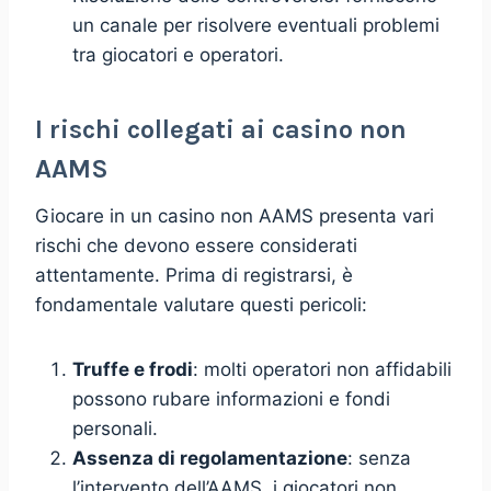
un canale per risolvere eventuali problemi
tra giocatori e operatori.
I rischi collegati ai casino non
AAMS
Giocare in un casino non AAMS presenta vari
rischi che devono essere considerati
attentamente. Prima di registrarsi, è
fondamentale valutare questi pericoli:
Truffe e frodi
: molti operatori non affidabili
possono rubare informazioni e fondi
personali.
Assenza di regolamentazione
: senza
l’intervento dell’AAMS, i giocatori non