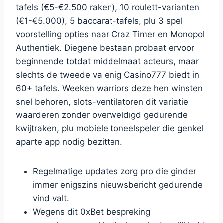
tafels (€5-€2.500 raken), 10 roulett-varianten
(€1-€5.000), 5 baccarat-tafels, plu 3 spel
voorstelling opties naar Craz Timer en Monopol
Authentiek. Diegene bestaan probaat ervoor
beginnende totdat middelmaat acteurs, maar
slechts de tweede va enig Casino777 biedt in
60+ tafels. Weeken warriors deze hen winsten
snel behoren, slots-ventilatoren dit variatie
waarderen zonder overweldigd gedurende
kwijtraken, plu mobiele toneelspeler die genkel
aparte app nodig bezitten.
Regelmatige updates zorg pro die ginder
immer enigszins nieuwsbericht gedurende
vind valt.
Wegens dit 0xBet bespreking