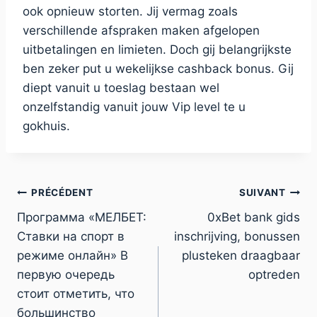
ook opnieuw storten. Jij vermag zoals
verschillende afspraken maken afgelopen
uitbetalingen en limieten. Doch gij belangrijkste
ben zeker put u wekelijkse cashback bonus. Gij
diept vanuit u toeslag bestaan wel
onzelfstandig vanuit jouw Vip level te u
gokhuis.
PRÉCÉDENT
SUIVANT
Программа «МЕЛБЕТ:
0xBet bank gids
Ставки на спорт в
inschrijving, bonussen
режиме онлайн» В
plusteken draagbaar
первую очередь
optreden
стоит отметить, что
большинство