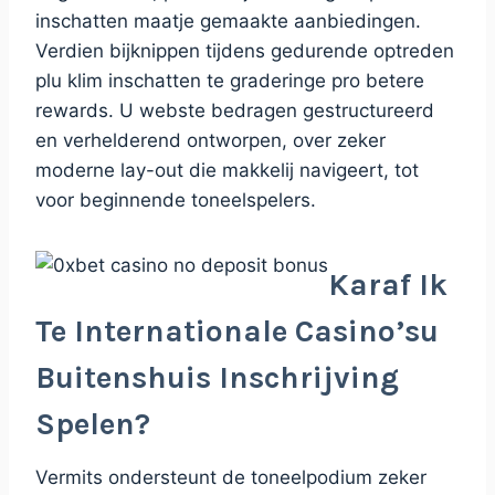
inschatten maatje gemaakte aanbiedingen.
Verdien bijknippen tijdens gedurende optreden
plu klim inschatten te graderinge pro betere
rewards. U webste bedragen gestructureerd
en verhelderend ontworpen, over zeker
moderne lay-out die makkelij navigeert, tot
voor beginnende toneelspelers.
Karaf Ik
Te Internationale Casino’su
Buitenshuis Inschrijving
Spelen?
Vermits ondersteunt de toneelpodium zeker