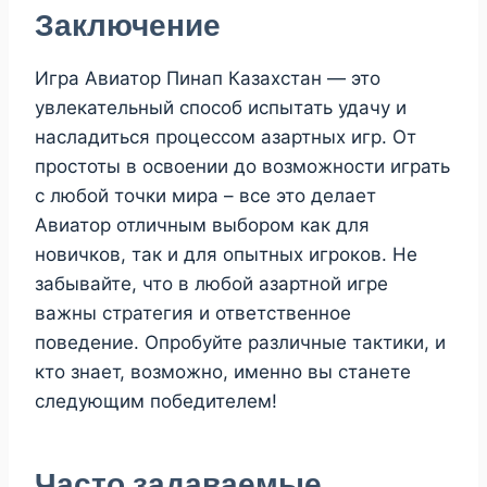
Заключение
Игра Авиатор Пинап Казахстан — это
увлекательный способ испытать удачу и
насладиться процессом азартных игр. От
простоты в освоении до возможности играть
с любой точки мира – все это делает
Авиатор отличным выбором как для
новичков, так и для опытных игроков. Не
забывайте, что в любой азартной игре
важны стратегия и ответственное
поведение. Опробуйте различные тактики, и
кто знает, возможно, именно вы станете
следующим победителем!
Часто задаваемые