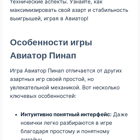
технические аспекты. Узнайте, как
максимизировать свой азарт и стабильность
выигрышей, играя в Авиатор!
Особенности игры
Авиатор Пинап
Игра Авиатор Пинап отличается от других
азартных игр своей простой, но
увлекательной механикой. Вот несколько
ключевых особенностей:
Интуитивно понятный интерфейс:
Даже
новички легко разбираются в игре
благодаря простому и понятному
дизайну.