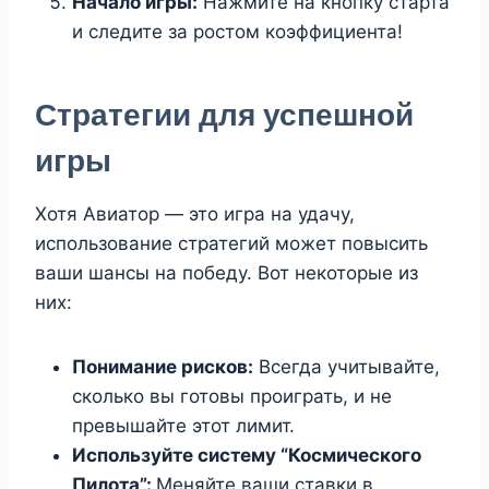
Начало игры:
Нажмите на кнопку старта
и следите за ростом коэффициента!
Стратегии для успешной
игры
Хотя Авиатор — это игра на удачу,
использование стратегий может повысить
ваши шансы на победу. Вот некоторые из
них:
Понимание рисков:
Всегда учитывайте,
сколько вы готовы проиграть, и не
превышайте этот лимит.
Используйте систему “Космического
Пилота”:
Меняйте ваши ставки в