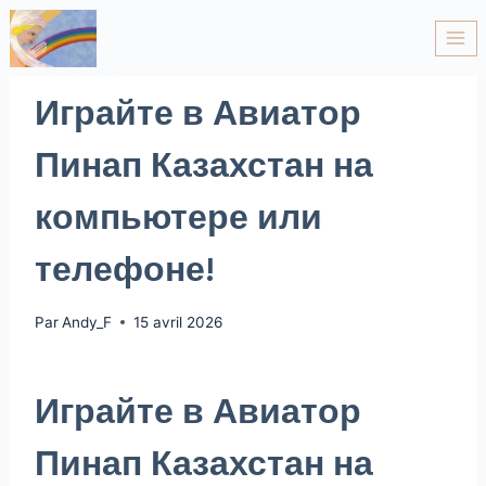
NON CLASSÉ
Играйте в Авиатор
Пинап Казахстан на
компьютере или
телефоне!
Par
Andy_F
15 avril 2026
Играйте в Авиатор
Пинап Казахстан на