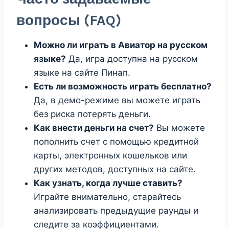
вопросы (FAQ)
Можно ли играть в Авиатор на русском
языке?
Да, игра доступна на русском
языке на сайте Пинап.
Есть ли возможность играть бесплатно?
Да, в демо-режиме вы можете играть
без риска потерять деньги.
Как внести деньги на счет?
Вы можете
пополнить счет с помощью кредитной
карты, электронных кошельков или
других методов, доступных на сайте.
Как узнать, когда лучше ставить?
Играйте внимательно, старайтесь
анализировать предыдущие раунды и
следите за коэффициентами.