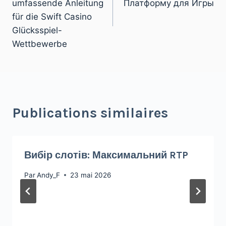
umfassende Anleitung
Платформу для Игры
für die Swift Casino
Glücksspiel-
Wettbewerbe
Publications similaires
Вибір слотів: Максимальний RTP
Par
Andy_F
23 mai 2026