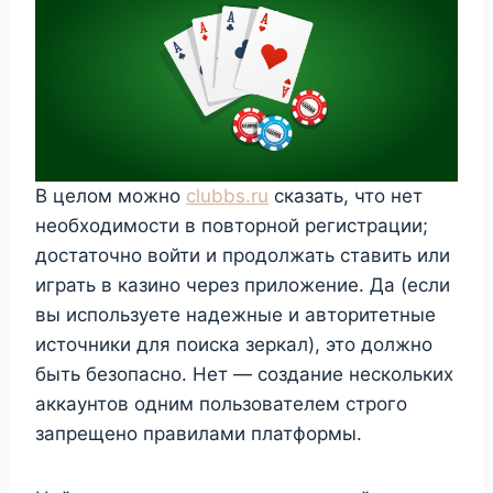
В целом можно
clubbs.ru
сказать, что нет
необходимости в повторной регистрации;
достаточно войти и продолжать ставить или
играть в казино через приложение. Да (если
вы используете надежные и авторитетные
источники для поиска зеркал), это должно
быть безопасно. Нет — создание нескольких
аккаунтов одним пользователем строго
запрещено правилами платформы.