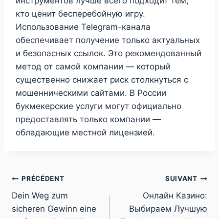
инструментов лучше всего подходит тем,
кто ценит бесперебойную игру.
Использование Telegram-канала
обеспечивает получение только актуальных
и безопасных ссылок. Это рекомендованный
метод от самой компании — который
существенно снижает риск столкнуться с
мошенническими сайтами. В России
букмекерские услуги могут официально
предоставлять только компании —
обладающие местной лицензией.
PRÉCÉDENT
SUIVANT
Dein Weg zum
Онлайн Казино:
sicheren Gewinn eine
Выбираем Лучшую