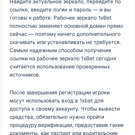
Найдите актуальное зеркало, перейдите по
ссылке, введите логин и пароль — и вы
готовы к работе. Рабочее зеркало 1xBet
полностью заменяет основной домен прямо
сейчас — поэтому ничего дополнительного
скачивать или устанавливать не требуется.
Самым надежным способом получения
ссылки на рабочее зеркало 1xBet сегодня
считается использование проверенных
источников.
После завершения регистрации игроки
могут использовать вход в 1xbet для
доступа к своему аккаунту. Чтобы вывести
средства, обязательно нужно пройти
процедуру верификации, предоставив такие
документы, как паспорт или водительские