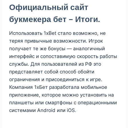
Официальный сайт
букмекера бет – Итоги.
Использовать 1xBet стало возможно, не
теряя привычные возможности. Игрок
получает те же бонусы — аналогичный
интерфейс и сопоставимую скорость работы
службы. Для пользователей из РФ это
представляет собой способ обойти
ограничения и присоединиться к игре.
Компания 1хБет разработала мобильное
приложение, которое можно установить на
планшеты или смартфоны с операционными
системами Android или iOS.