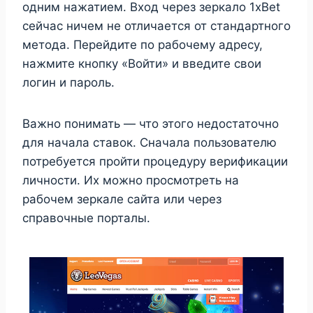
одним нажатием. Вход через зеркало 1xBet
сейчас ничем не отличается от стандартного
метода. Перейдите по рабочему адресу,
нажмите кнопку «Войти» и введите свои
логин и пароль.
Важно понимать — что этого недостаточно
для начала ставок. Сначала пользователю
потребуется пройти процедуру верификации
личности. Их можно просмотреть на
рабочем зеркале сайта или через
справочные порталы.