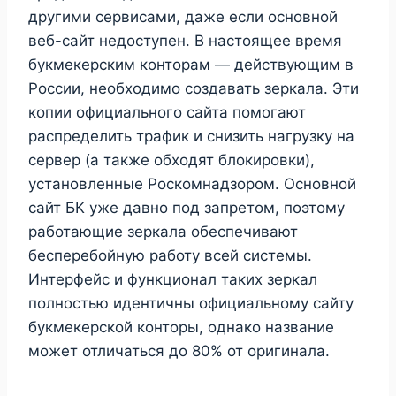
другими сервисами, даже если основной
веб-сайт недоступен. В настоящее время
букмекерским конторам — действующим в
России, необходимо создавать зеркала.
Эти
копии официального сайта помогают
распределить трафик и снизить нагрузку на
сервер (а также обходят блокировки),
установленные Роскомнадзором. Основной
сайт БК уже давно под запретом, поэтому
работающие зеркала обеспечивают
бесперебойную работу всей системы.
Интерфейс и функционал таких зеркал
полностью идентичны официальному сайту
букмекерской конторы, однако название
может отличаться до 80% от оригинала.