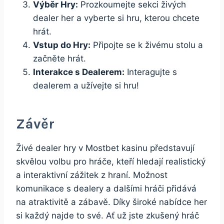
Výběr Hry:
Prozkoumejte sekci živých
dealer her a vyberte si hru, kterou chcete
hrát.
Vstup do Hry:
Připojte se k živému stolu a
začněte hrát.
Interakce s Dealerem:
Interagujte s
dealerem a užívejte si hru!
Závěr
Živé dealer hry v Mostbet kasinu představují
skvělou volbu pro hráče, kteří hledají realistický
a interaktivní zážitek z hraní. Možnost
komunikace s dealery a dalšími hráči přidává
na atraktivitě a zábavě. Díky široké nabídce her
si každý najde to své. Ať už jste zkušený hráč