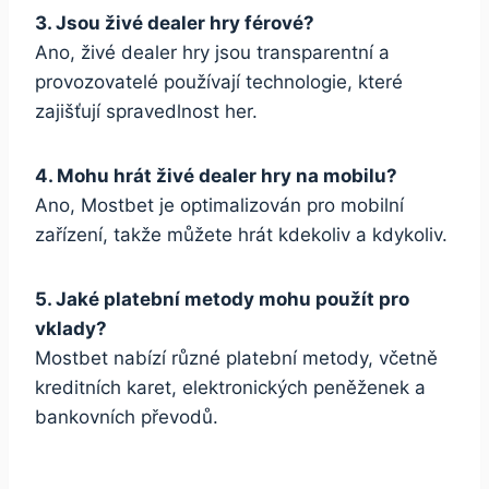
3. Jsou živé dealer hry férové?
Ano, živé dealer hry jsou transparentní a
provozovatelé používají technologie, které
zajišťují spravedlnost her.
4. Mohu hrát živé dealer hry na mobilu?
Ano, Mostbet je optimalizován pro mobilní
zařízení, takže můžete hrát kdekoliv a kdykoliv.
5. Jaké platební metody mohu použít pro
vklady?
Mostbet nabízí různé platební metody, včetně
kreditních karet, elektronických peněženek a
bankovních převodů.