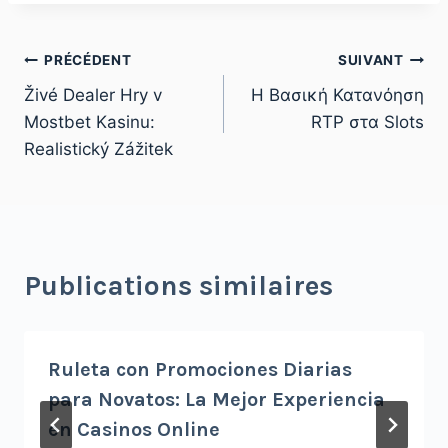
PRÉCÉDENT
SUIVANT
Živé Dealer Hry v
Η Βασική Κατανόηση
Mostbet Kasinu:
RTP στα Slots
Realistický Zážitek
Publications similaires
Ruleta con Promociones Diarias
para Novatos: La Mejor Experiencia
en Casinos Online