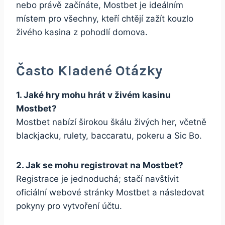
nebo právě začínáte, Mostbet je ideálním
místem pro všechny, kteří chtějí zažít kouzlo
živého kasina z pohodlí domova.
Často Kladené Otázky
1. Jaké hry mohu hrát v živém kasinu
Mostbet?
Mostbet nabízí širokou škálu živých her, včetně
blackjacku, rulety, baccaratu, pokeru a Sic Bo.
2. Jak se mohu registrovat na Mostbet?
Registrace je jednoduchá; stačí navštívit
oficiální webové stránky Mostbet a následovat
pokyny pro vytvoření účtu.