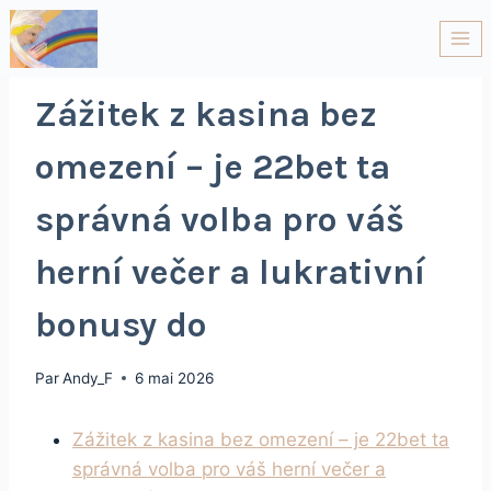
POST
Zážitek z kasina bez
omezení – je 22bet ta
správná volba pro váš
herní večer a lukrativní
bonusy do
Par
Andy_F
6 mai 2026
Zážitek z kasina bez omezení – je 22bet ta
správná volba pro váš herní večer a