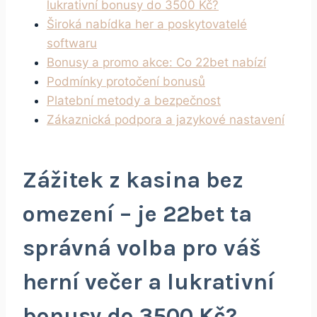
lukrativní bonusy do 3500 Kč?
Široká nabídka her a poskytovatelé
softwaru
Bonusy a promo akce: Co 22bet nabízí
Podmínky protočení bonusů
Platební metody a bezpečnost
Zákaznická podpora a jazykové nastavení
Zážitek z kasina bez
omezení – je 22bet ta
správná volba pro váš
herní večer a lukrativní
bonusy do 3500 Kč?