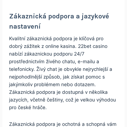
Zákaznická podpora a jazykové
nastavení
Kvalitní zákaznická podpora je klíčová pro
dobrý zážitek z online kasina. 22bet casino
nabízí zákaznickou podporu 24/7
prostřednictvím živého chatu, e-mailu a
telefonicky. Živý chat je obvykle nejrychlejší a
nejpohodlnější způsob, jak získat pomoc s
jakýmkoliv problémem nebo dotazem.
Zákaznická podpora je dostupná v několika
jazycích, včetně češtiny, což je velkou výhodou
pro české hráče.
Zákaznická podpora je ochotná a schopná vám