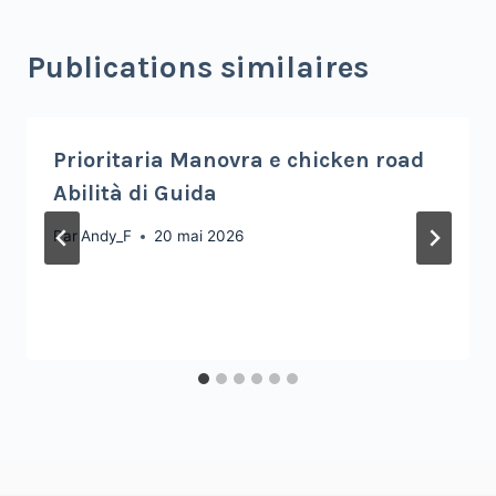
Publications similaires
Prioritaria Manovra e chicken road
Abilità di Guida
Par
Andy_F
20 mai 2026