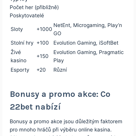
Počet her (přibližně)
Poskytovatelé
NetEnt, Microgaming, Play’n
Sloty
+1000
GO
Stolní hry
+100
Evolution Gaming, iSoftBet
Živé
Evolution Gaming, Pragmatic
+150
kasino
Play
Esporty
+20
Různí
Bonusy a promo akce: Co
22bet nabízí
Bonusy a promo akce jsou důležitým faktorem
pro mnoho hráčů při výběru online kasina.