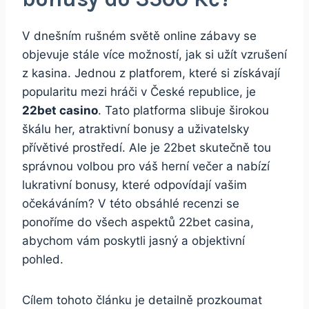
V dnešním rušném světě online zábavy se
objevuje stále více možností, jak si užít vzrušení
z kasina. Jednou z platforem, které si získávají
popularitu mezi hráči v České republice, je
22bet casino
. Tato platforma slibuje širokou
škálu her, atraktivní bonusy a uživatelsky
přívětivé prostředí. Ale je 22bet skutečně tou
správnou volbou pro váš herní večer a nabízí
lukrativní bonusy, které odpovídají vašim
očekáváním? V této obsáhlé recenzi se
ponoříme do všech aspektů 22bet casina,
abychom vám poskytli jasný a objektivní
pohled.
Cílem tohoto článku je detailně prozkoumat