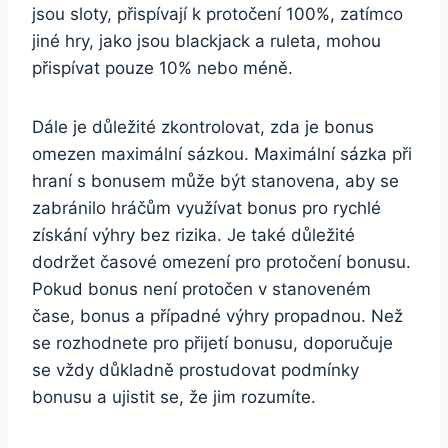
jsou sloty, přispívají k protočení 100%, zatímco
jiné hry, jako jsou blackjack a ruleta, mohou
přispívat pouze 10% nebo méně.
Dále je důležité zkontrolovat, zda je bonus
omezen maximální sázkou. Maximální sázka při
hraní s bonusem může být stanovena, aby se
zabránilo hráčům využívat bonus pro rychlé
získání výhry bez rizika. Je také důležité
dodržet časové omezení pro protočení bonusu.
Pokud bonus není protočen v stanoveném
čase, bonus a případné výhry propadnou. Než
se rozhodnete pro přijetí bonusu, doporučuje
se vždy důkladně prostudovat podmínky
bonusu a ujistit se, že jim rozumíte.