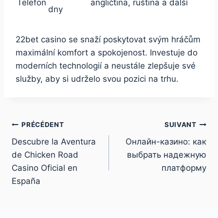
Telefon
angličtina, ruština a další
dny
22bet casino se snaží poskytovat svým hráčům
maximální komfort a spokojenost. Investuje do
moderních technologií a neustále zlepšuje své
služby, aby si udrželo svou pozici na trhu.
PRÉCÉDENT
SUIVANT
Descubre la Aventura
Онлайн-казино: как
de Chicken Road
выбрать надежную
Casino Oficial en
платформу
España