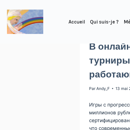
Accueil
Qui suis-je ?
Mé
NON CLASSÉ
В онлайн
турниры
работаю
Par
Andy_F
13 mai
Игры с прогрес
миллионов рубле
сертифицированы
что современны