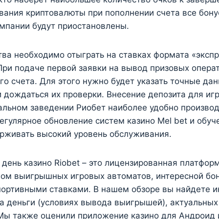
вания криптовалюты при пополнении счета все бон
мпании будут приостановлены.
ва необходимо отыграть на ставках формата «экспр
При подаче первой заявки на вывод призовых опера
го счета. Для этого нужно будет указать точные да
 дождаться их проверки. Внесение депозита для иг
альном заведении Риобет наиболее удобно производ
егулярное обновление систем казино Mel bet и обуч
рживать высокий уровень обслуживания.
день казино Riobet – это лицензированная платфор
ом выигрышных игровых автоматов, интересной бо
портивными ставками. В нашем обзоре вы найдете 
а деньги (условиях вывода выигрышей), актуальных
Мы также оценили приложение казино для Андроид 