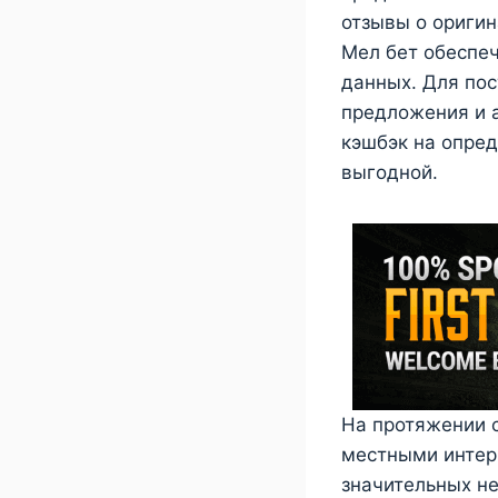
отзывы о оригин
Мел бет обеспе
данных. Для по
предложения и 
кэшбэк на опред
выгодной.
На протяжении с
местными интер
значительных не