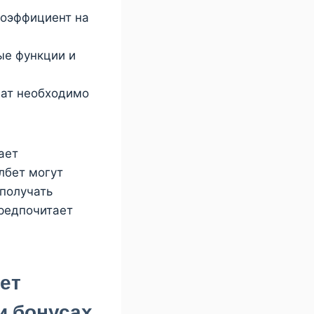
коэффициент на
ые функции и
лат необходимо
ает
лбет могут
 получать
предпочитает
ет
 бонусах.