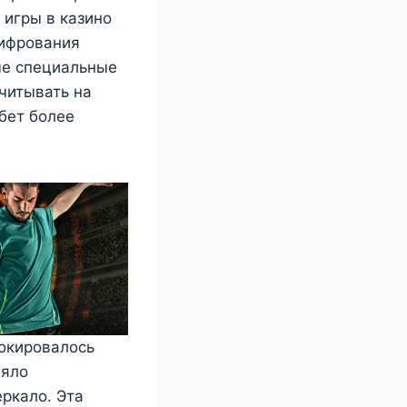
 игры в казино
шифрования
ые специальные
читывать на
бет более
локировалось
ляло
еркало. Эта