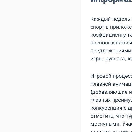
Каждый недель 
спорт в приложе
коэффициенту та
воспользоватьс
предложениями.
игры, рулетка, 
Игровой процес
плавной анимац
(добавляющие но
главных преиму
конкуренция с д
отметить, что т
месячными. Учас
достаются тем, 