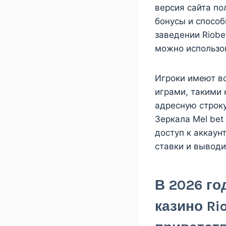
версия сайта по
бонусы и способ
заведении Riobe
можно использов
Игроки имеют в
играми, такими 
адресную строку
Зеркала Mel bet
доступ к аккаун
ставки и выводи
В 2026 го
казино Ri