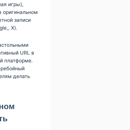
ая игры),
 в оригинальном
етной записи
e,, X).
настольными
ативный URL в
ой платформе.
перебойный
телям делать
ьном
ть