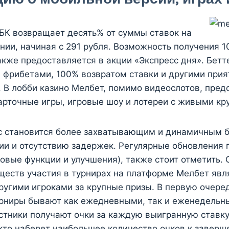
БК возвращает десять% от суммы ставок на
нии, начиная с 291 рубля. Возможность получения 1
кже предоставляется в акции «Экспресс дня». Бетт
я фрибетами, 100% возвратом ставки и другими при
 В лобби казино Мелбет, помимо видеослотов, пред
карточные игры, игровые шоу и лотереи с живыми кр
с становится более захватывающим и динамичным 
ии и отсутствию задержек. Регулярные обновления
вые функции и улучшения), также стоит отметить. 
ществ участия в турнирах на платформе Мелбет явл
ругими игроками за крупные призы. В первую очеред
урниры бывают как ежедневными, так и еженедельны
тники получают очки за каждую выигранную ставку
кто наберет наибольшее количество очков к заверш