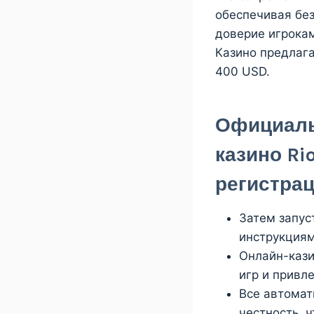
обеспечивая бе
доверие игрокам
Казино предлага
400 USD.
Официаль
казино Ri
регистрац
Затем запус
инструкциям
Онлайн-кази
игр и привл
Все автомат
честность, ч