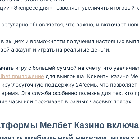
кции «Экспресс дня» позволяет увеличить итоговый 
регулярно обновляется, что важно, и включает нов
 в акциях и возможности получения настоящих вып
вой аккаунт и играть на реальные деньги.
ачать игру с большей суммой на счету, что увеличив
lbet приложение
для выигрыша. Клиенты казино Ме
 круглосуточную поддержку 24/семь, что позволяет
время. Эта служба особенно полезна для тех, кто 
чие часы или проживает в разных часовых поясах.
атформы Мелбет Казино включа
ю о мобильной версии, играх и