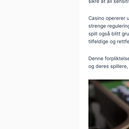
sikre at all sensit
Casino opererer u
strenge regulerin
spill også blitt g
tilfeldige og rettf
Denne forpliktelse
og deres spillere,