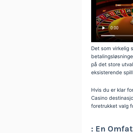
Det som virkelig 
betalingsløsninger
på det store utva
eksisterende spil
Hvis du er klar f
Casino destinasjo
foretrukket valg 
: En Omfat