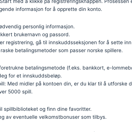
 Start med å klikke på registreringsknappen. Prosessen 
gende informasjon for å opprette din konto.
nødvendig personlig informasjon.
sikkert brukernavn og passord.
er registrering, gå til innskuddsseksjonen for å sette inn
g raske betalingsmetoder som passer norske spillere.
 foretrukne betalingsmetode (f.eks. bankkort, e-lommeb
eg for et innskuddsbeløp.
ill: Med midler på kontoen din, er du klar til å utforske
ver 5000 spill.
l spillbiblioteket og finn dine favoritter.
eg av eventuelle velkomstbonuser som tilbys.