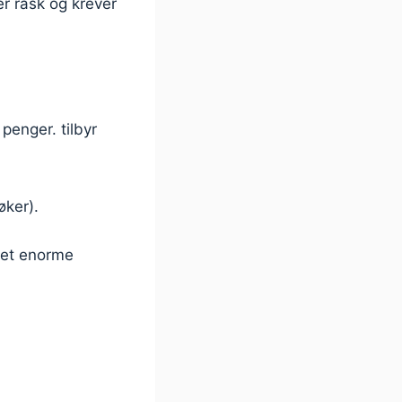
er rask og krever
 penger. tilbyr
øker).
 det enorme