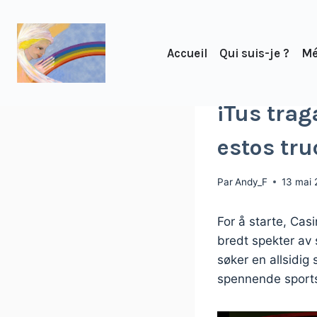
Accueil
Qui suis-je ?
Mé
GAMBLING
¡Tus tra
estos tru
Par
Andy_F
13 mai
For å starte, Casi
bredt spekter av 
søker en allsidig 
spennende sports