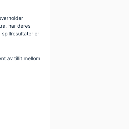
overholder
tra, har deres
 spillresultater er
nt av tillit mellom