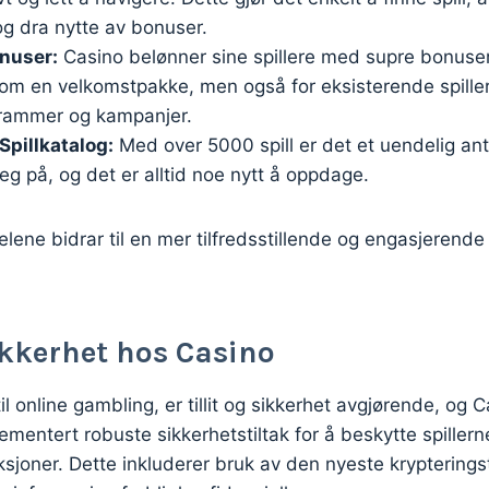
og dra nytte av bonuser.
nuser:
Casino belønner sine spillere med supre bonuser,
 som en velkomstpakke, men også for eksisterende spill
ogrammer og kampanjer.
pillkatalog:
Med over 5000 spill er det et uendelig ant
g på, og det er alltid noe nytt å oppdage.
elene bidrar til en mer tilfredsstillende og engasjerende
Sikkerhet hos Casino
l online gambling, er tillit og sikkerhet avgjørende, og C
lementert robuste sikkerhetstiltak for å beskytte spiller
aksjoner. Dette inkluderer bruk av den nyeste krypterings