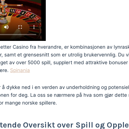
setter Casino fra hverandre, er kombinasjonen av lynras
, samt et grensesnitt som er utrolig brukervennlig. Du vil
lget av over 5000 spill, supplert med attraktive bonuser
lere.
Spinania
or å dykke ned i en verden av underholdning og potensiell
nen for deg. La oss se nærmere på hva som gjør dette ne
for mange norske spillere.
tende Oversikt over Spill og Opple