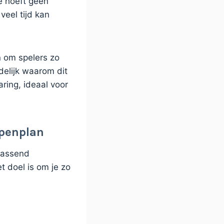
e hoeft geen
veel tijd kan
n om spelers zo
delijk waarom dit
aring, ideaal voor
ppenplan
rassend
 doel is om je zo