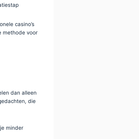
atiestap
ionele casino’s
ze methode voor
len dan alleen
gedachten, die
 je minder