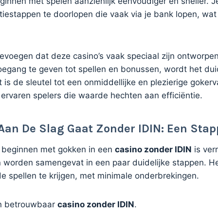
innen met spelen aanzienlijk eenvoudiger en sneller. J
tiestappen te doorlopen die vaak via je bank lopen, wat 
oevoegen dat deze casino’s vaak speciaal zijn ontworpe
oegang te geven tot spellen en bonussen, wordt het dui
t is de sleutel tot een onmiddellijke en plezierige gokerv
ervaren spelers die waarde hechten aan efficiëntie.
 Aan De Slag Gaat Zonder IDIN: Een Sta
 beginnen met gokken in een
casino zonder IDIN
is ver
 worden samengevat in een paar duidelijke stappen. Het
 de spellen te krijgen, met minimale onderbrekingen.
en betrouwbaar
casino zonder IDIN
.