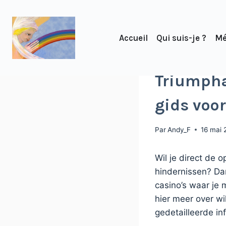
Accueil
Qui suis-je ?
Mé
GAMBLING
Triumpha
gids voo
Par
Andy_F
16 mai 
Wil je direct de 
hindernissen? Dan
casino’s waar je 
hier meer over wi
gedetailleerde in