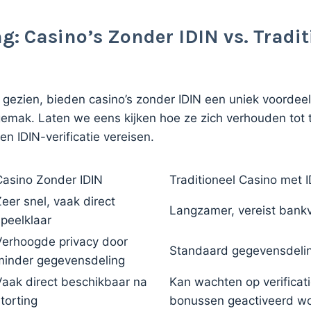
ng: Casino’s Zonder IDIN vs. Tradit
gezien, bieden casino’s zonder IDIN een uniek voordeel
emak. Laten we eens kijken hoe ze zich verhouden tot t
en IDIN-verificatie vereisen.
Casino Zonder IDIN
Traditioneel Casino met 
eer snel, vaak direct
Langzamer, vereist bankve
speelklaar
Verhoogde privacy door
Standaard gegevensdelin
minder gegevensdeling
Vaak direct beschikbaar na
Kan wachten op verificat
torting
bonussen geactiveerd w