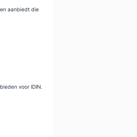
len aanbiedt die
bieden voor IDIN.