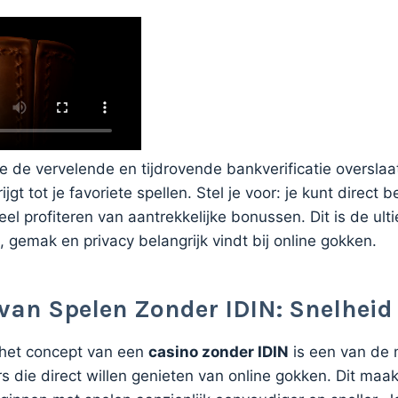
je de vervelende en tijdrovende bankverificatie overslaa
ijgt tot je favoriete spellen. Stel je voor: je kunt direct
eel profiteren van aantrekkelijke bonussen. Dit is de ul
, gemak en privacy belangrijk vindt bij online gokken.
 van Spelen Zonder IDIN: Snelhei
het concept van een
casino zonder IDIN
is een van de 
rs die direct willen genieten van online gokken. Dit maa