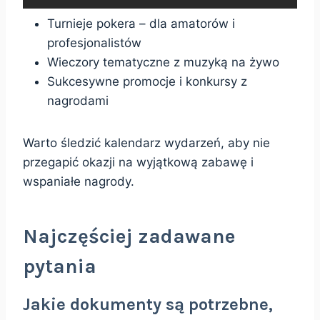
Turnieje pokera – dla amatorów i
profesjonalistów
Wieczory tematyczne z muzyką na żywo
Sukcesywne promocje i konkursy z
nagrodami
Warto śledzić kalendarz wydarzeń, aby nie
przegapić okazji na wyjątkową zabawę i
wspaniałe nagrody.
Najczęściej zadawane
pytania
Jakie dokumenty są potrzebne,