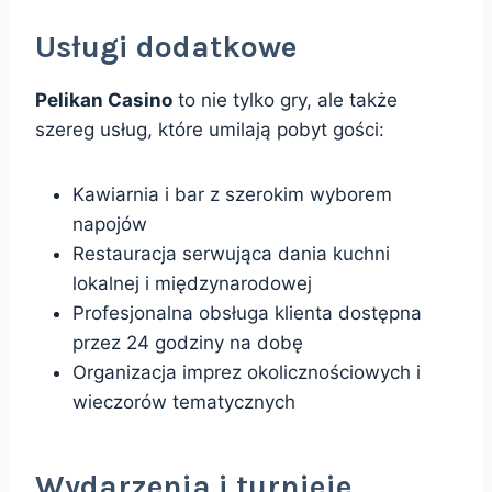
Usługi dodatkowe
Pelikan Casino
to nie tylko gry, ale także
szereg usług, które umilają pobyt gości:
Kawiarnia i bar z szerokim wyborem
napojów
Restauracja serwująca dania kuchni
lokalnej i międzynarodowej
Profesjonalna obsługa klienta dostępna
przez 24 godziny na dobę
Organizacja imprez okolicznościowych i
wieczorów tematycznych
Wydarzenia i turnieje