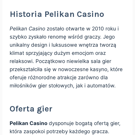
Historia Pelikan Casino
Pelikan Casino
zostało otwarte w 2010 roku i
szybko zyskało renomę wśród graczy. Jego
unikalny design i luksusowe wnętrza tworzą
klimat sprzyjający dużym emocjom oraz
relaksowi. Początkowo niewielka sala gier
przekształciła się w nowoczesne kasyno, które
oferuje różnorodne atrakcje zarówno dla
miłośników gier stołowych, jak i automatów.
Oferta gier
Pelikan Casino
dysponuje bogatą ofertą gier,
która zaspokoi potrzeby każdego gracza.