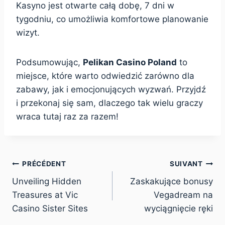
Kasyno jest otwarte całą dobę, 7 dni w
tygodniu, co umożliwia komfortowe planowanie
wizyt.
Podsumowując,
Pelikan Casino Poland
to
miejsce, które warto odwiedzić zarówno dla
zabawy, jak i emocjonujących wyzwań. Przyjdź
i przekonaj się sam, dlaczego tak wielu graczy
wraca tutaj raz za razem!
PRÉCÉDENT
SUIVANT
Unveiling Hidden
Zaskakujące bonusy
Treasures at Vic
Vegadream na
Casino Sister Sites
wyciągnięcie ręki