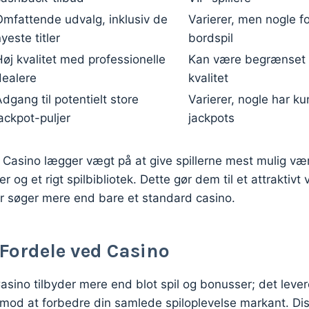
Omfattende udvalg, inklusiv de
Varierer, men nogle f
yeste titler
bordspil
øj kvalitet med professionelle
Kan være begrænset i
dealere
kvalitet
dgang til potentielt store
Varierer, nogle har k
ackpot-puljer
jackpots
at Casino lægger vægt på at give spillerne mest mulig v
r og et rigt spilbibliotek. Dette gør dem til et attraktivt 
er søger mere end bare et standard casino.
 Fordele ved Casino
sino tilbyder mere end blot spil og bonusser; det leve
 mod at forbedre din samlede spiloplevelse markant. Dis