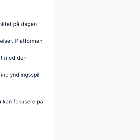
unktet på dagen
elser. Platformen
tet med den
dine yndlingsspil
du kan fokusere på