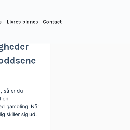
s
Livres blancs
Contact
igheder
å oddsene
d, så er du
l en
ved gambling. Når
ig skiller sig ud.