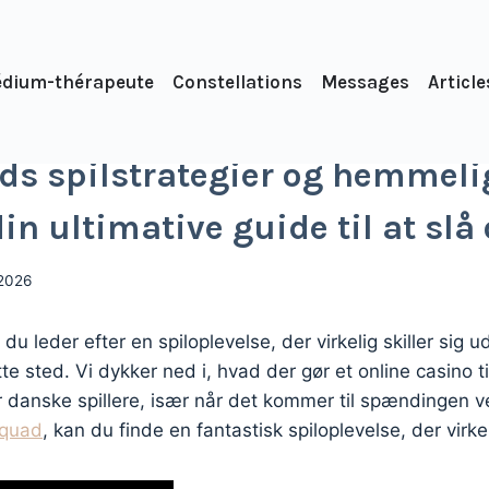
dium-thérapeute
Constellations
Messages
Article
ds spilstrategier og hemmel
din ultimative guide til at sl
 2026
s du leder efter en spiloplevelse, der virkelig skiller sig u
te sted. Vi dykker ned i, hvad der gør et online casino ti
r danske spillere, især når det kommer til spændingen 
Squad
, kan du finde en fantastisk spiloplevelse, der virkel