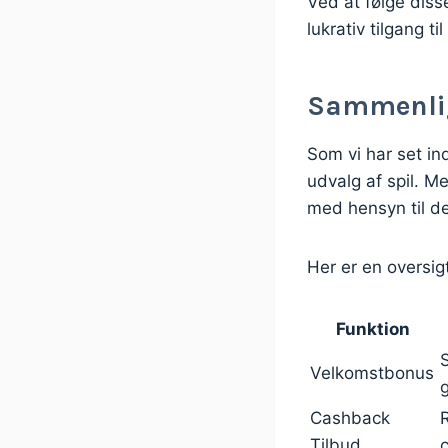
Ved at følge diss
lukrativ tilgang t
Sammenlign
Som vi har set ind
udvalg af spil. M
med hensyn til de
Her er en oversigt
Funktion
S
Velkomstbonus
Cashback
Tilbud