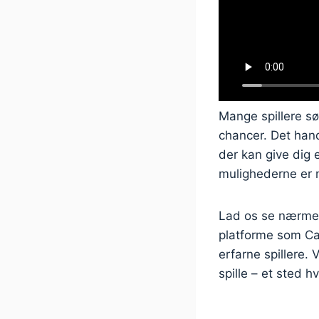
Mange spillere sø
chancer. Det hand
der kan give dig e
mulighederne er
Lad os se nærmer
platforme som Cas
erfarne spillere. 
spille – et sted h