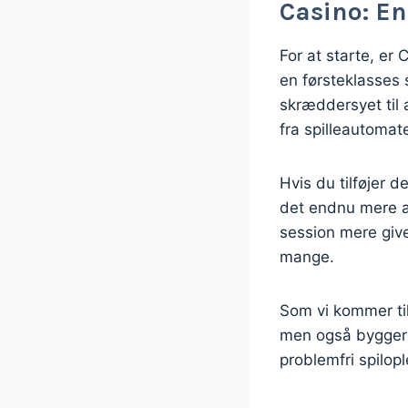
Casino: En
For at starte, er
en førsteklasses 
skræddersyet til 
fra spilleautomater
Hvis du tilføjer 
det endnu mere at
session mere give
mange.
Som vi kommer til
men også bygger 
problemfri spilopl