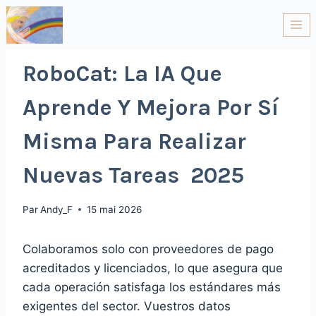
NON CLASSÉ
RoboCat: La IA Que
Aprende Y Mejora Por Sí
Misma Para Realizar
Nuevas Tareas ️ 2025
Par
Andy_F
15 mai 2026
Colaboramos solo con proveedores de pago
acreditados y licenciados, lo que asegura que
cada operación satisfaga los estándares más
exigentes del sector. Vuestros datos