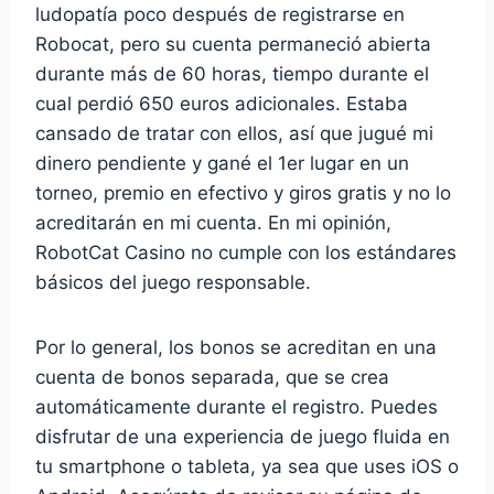
ludopatía poco después de registrarse en
Robocat, pero su cuenta permaneció abierta
durante más de 60 horas, tiempo durante el
cual perdió 650 euros adicionales. Estaba
cansado de tratar con ellos, así que jugué mi
dinero pendiente y gané el 1er lugar en un
torneo, premio en efectivo y giros gratis y no lo
acreditarán en mi cuenta. En mi opinión,
RobotCat Casino no cumple con los estándares
básicos del juego responsable.
Por lo general, los bonos se acreditan en una
cuenta de bonos separada, que se crea
automáticamente durante el registro. Puedes
disfrutar de una experiencia de juego fluida en
tu smartphone o tableta, ya sea que uses iOS o