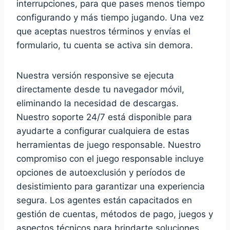
interrupciones, para que pases menos tiempo
configurando y más tiempo jugando. Una vez
que aceptas nuestros términos y envías el
formulario, tu cuenta se activa sin demora.
Nuestra versión responsive se ejecuta
directamente desde tu navegador móvil,
eliminando la necesidad de descargas.
Nuestro soporte 24/7 está disponible para
ayudarte a configurar cualquiera de estas
herramientas de juego responsable. Nuestro
compromiso con el juego responsable incluye
opciones de autoexclusión y períodos de
desistimiento para garantizar una experiencia
segura. Los agentes están capacitados en
gestión de cuentas, métodos de pago, juegos y
aspectos técnicos para brindarte soluciones