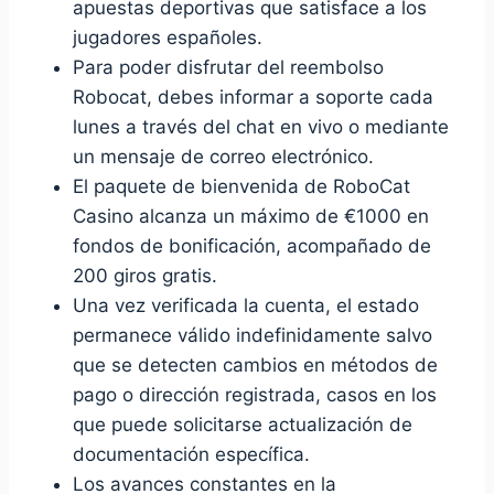
apuestas deportivas que satisface a los
jugadores españoles.
Para poder disfrutar del reembolso
Robocat, debes informar a soporte cada
lunes a través del chat en vivo o mediante
un mensaje de correo electrónico.
El paquete de bienvenida de RoboCat
Casino alcanza un máximo de €1000 en
fondos de bonificación, acompañado de
200 giros gratis.
Una vez verificada la cuenta, el estado
permanece válido indefinidamente salvo
que se detecten cambios en métodos de
pago o dirección registrada, casos en los
que puede solicitarse actualización de
documentación específica.
Los avances constantes en la