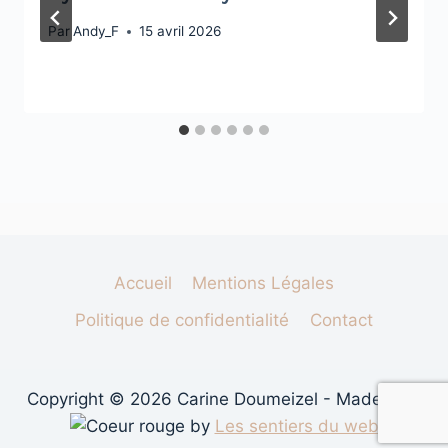
Par
Andy_F
15 avril 2026
Accueil
Mentions Légales
Politique de confidentialité
Contact
Copyright © 2026 Carine Doumeizel - Made with
by
Les sentiers du web