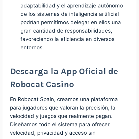
adaptabilidad y el aprendizaje autónomo
de los sistemas de inteligencia artificial
podrían permitirnos delegar en ellos una
gran cantidad de responsabilidades,
favoreciendo la eficiencia en diversos
entornos.
Descarga la App Oficial de
Robocat Casino
En Robocat Spain, creamos una plataforma
para jugadores que valoran la precisión, la
velocidad y juegos que realmente pagan.
Diseñamos todo el sistema para ofrecer
velocidad, privacidad y acceso sin