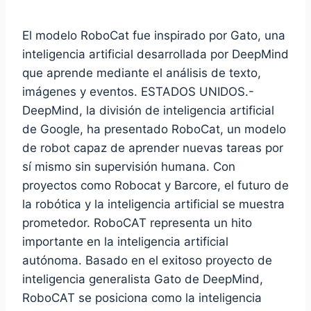
El modelo RoboCat fue inspirado por Gato, una
inteligencia artificial desarrollada por DeepMind
que aprende mediante el análisis de texto,
imágenes y eventos. ESTADOS UNIDOS.-
DeepMind, la división de inteligencia artificial
de Google, ha presentado RoboCat, un modelo
de robot capaz de aprender nuevas tareas por
sí mismo sin supervisión humana. Con
proyectos como Robocat y Barcore, el futuro de
la robótica y la inteligencia artificial se muestra
prometedor. RoboCAT representa un hito
importante en la inteligencia artificial
autónoma. Basado en el exitoso proyecto de
inteligencia generalista Gato de DeepMind,
RoboCAT se posiciona como la inteligencia