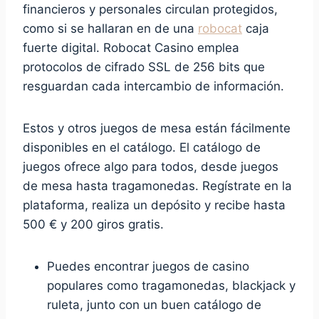
financieros y personales circulan protegidos,
como si se hallaran en de una
robocat
caja
fuerte digital. Robocat Casino emplea
protocolos de cifrado SSL de 256 bits que
resguardan cada intercambio de información.
Estos y otros juegos de mesa están fácilmente
disponibles en el catálogo. El catálogo de
juegos ofrece algo para todos, desde juegos
de mesa hasta tragamonedas. Regístrate en la
plataforma, realiza un depósito y recibe hasta
500 € y 200 giros gratis.
Puedes encontrar juegos de casino
populares como tragamonedas, blackjack y
ruleta, junto con un buen catálogo de