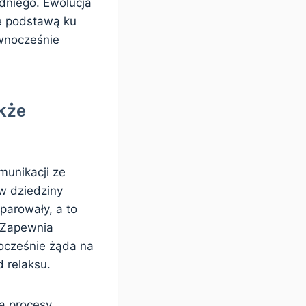
dniego. Ewolucja
le podstawą ku
ównocześnie
kże
munikacji ze
w dziedziny
parowały, a to
. Zapewnia
ocześnie żąda na
 relaksu.
ją procesy