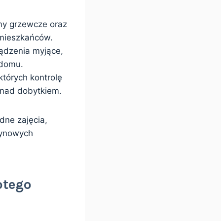
my grzewcze oraz
 mieszkańców.
ądzenia myjące,
 domu.
których kontrolę
 nad dobytkiem.
dne zajęcia,
tynowych
otego