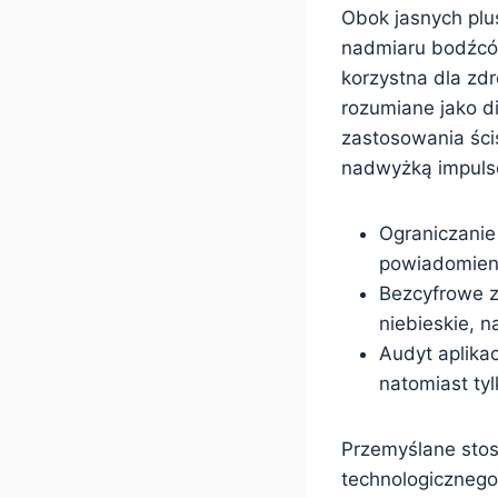
Obok jasnych plu
nadmiaru bodźców
korzystna dla zd
rozumiane jako di
zastosowania ści
nadwyżką impulsó
Ograniczanie 
powiadomieni
Bezcyfrowe z
niebieskie, 
Audyt aplikac
natomiast ty
Przemyślane stos
technologicznego