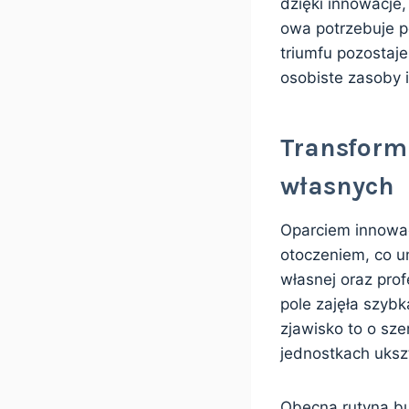
dzięki innowacje
owa potrzebuje p
triumfu pozostaje
osobiste zasoby i
Transform
własnych
Oparciem innowac
otoczeniem, co 
własnej oraz pro
pole zajęła szybk
zjawisko to o sz
jednostkach uksz
Obecna rutyna bu