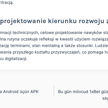
tracją.
projektowanie kierunku rozwoju
ormacji technicznych, celowe projektowanie nawyków sta
na rutyna oczekuje refleksji w kwestii użyciem rozwiązań
zację terminami, stan mentalną a także stosunki. Ludzi
towania przyszłego kształtu przyzwyczajeń, co pomaga h
u digitalizacji.
 və Android üçün APK
Bu gün mövcud 1xBet güz
say