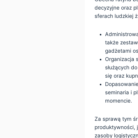
decyzyjne oraz p
sferach ludzkiej 
Administrowa
także zestaw
gadżetami o
Organizacja 
służących do
się oraz kup
Dopasowanie 
seminaria i p
momencie.
Za sprawą tym śr
produktywności, j
zasoby logistycz