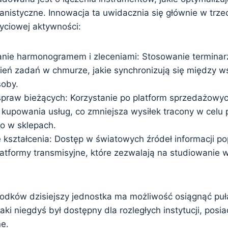
lanistyczne. Innowacja ta uwidacznia się głównie w trz
życiowej aktywności:
nie harmonogramem i zleceniami: Stosowanie terminarz
ień zadań w chmurze, jakie synchronizują się między w
soby.
spraw bieżących: Korzystanie po platform sprzedażowyc
 kupowania usług, co zmniejsza wysiłek tracony w celu
no w sklepach.
kształcenia: Dostęp w światowych źródeł informacji po
latformy transmisyjne, które zezwalają na studiowanie 
odków dzisiejszy jednostka ma możliwość osiągnąć puł
aki niegdyś był dostępny dla rozległych instytucji, posi
ne.