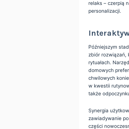
relaks – czerpią
personalizacji.
Interaktyw
Późniejszym stad
zbiór rozwiązań, 
rytuałach. Narzę
domowych prefere
chwilowych konie
w kwestii rutyno
także odpoczynk
Synergia użytkow
zawiadywanie pos
części nowoczesn