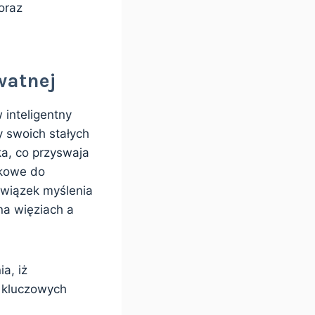
oraz
watnej
 inteligentny
y swoich stałych
ka, co przyswaja
skowe do
owiązek myślenia
na więziach a
a, iż
o kluczowych