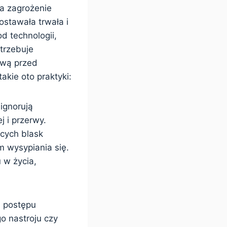
a zagrożenie
ostawała trwała i
d technologii,
trzebuje
ową przed
kie oto praktyki:
ignorują
 i przerwy.
cych blask
m wysypiania się.
 w życia,
d postępu
o nastroju czy