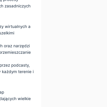
ech zasadniczych
y wirtualnych a
szelkimi
h oraz narzędzi
 przemieszczanie
przez podcasty,
w każdym terenie i
ap
adających wielkie