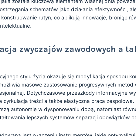
, jaka została kluczową elementem własnej dnia powsze
ostrzegania schematów jako działania efektywności, a
 konstruowanie rutyn, co aplikują innowacje, broniąc r
ntelektualne.
acja zwyczajów zawodowych a ta
yjnego stylu życia okazuje się modyfikacja sposobu ko
umożliwia masowe zastosowanie progresywnych metod 
fesjonalnej. Dotychczasowe przeszkody informacyjne wy
a cyrkulacja treści a także elastyczna praca zespołowa
erszą autonomię w dysponowaniu dobą, natomiast równ
tałtowania lepszych systemów separacji obowiązków od
dowana jest o łączeniu instrumentów, jakie optymalizu