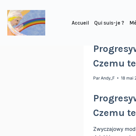
Accueil
Qui suis-je ?
Mé
NON CLASSÉ
Progresy
Czemu te
Par
Andy_F
18 mai 
Progresy
Czemu te
Zwyczajowy mode