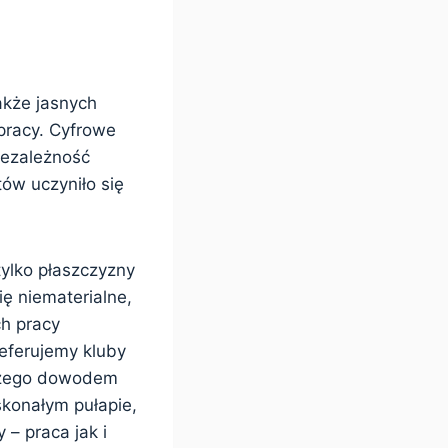
akże jasnych
pracy. Cyfrowe
iezależność
tów uczyniło się
tylko płaszczyzny
ię niematerialne,
h pracy
eferujemy kluby
 czego dowodem
skonałym pułapie,
 – praca jak i