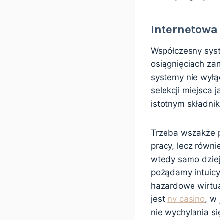
Internetowa
Współczesny syste
osiągnięciach za
systemy nie wyłą
selekcji miejsca 
istotnym składnik
Trzeba wszakże p
pracy, lecz równi
wtedy samo dziej
pożądamy intuicy
hazardowe wirtua
jest
nv casino
, w
nie wychylania si