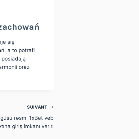
 zachowań
je się
, a to potrafi
e posiadają
armonii oraz
SUIVANT
güsü rəsmi 1xBet veb
tına giriş imkanı verir.