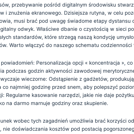
sów, przebywanie pośród digitalnym środowisku stwarz
 i znużenia ekranowego. Dzisiejsza rutyna, w celu poz
rowia, musi brać pod uwagę świadome etapy dystansu o
gitalny odwyk. Właściwe dbanie o czystością w sieci po
słych standardów, które strzegą naszą kondycję umysł
w. Warto włączyć do naszego schematu codzienności ta
powiadomień: Personalizacja opcji « koncentracja », co 
a podczas godzin aktywności zawodowej merytorycznej
wyczaje wieczorne: Odstąpienie z gadżetów, produkują
na co najmniej godzinę przed snem, aby polepszyć pozio
ji: Regularne kasowanie narzędzi, jakie nie daje pożytku
lko na darmo marnuje godziny oraz skupienie.
unek wobec tych zagadnień umożliwia brać korzyści o
, nie doświadczania kosztów pod postacią pogorszoneg