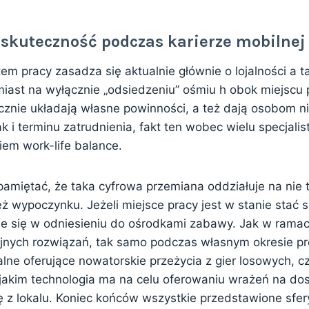
 skuteczność podczas karierze mobilnej
m pracy zasadza się aktualnie głównie o lojalności a t
miast na wyłącznie „odsiedzeniu” ośmiu h obok miejscu 
cznie układają własne powinności, a też dają osobom n
jak i terminu zatrudnienia, fakt ten wobec wielu specjalis
iem work-life balance.
amiętać, że taka cyfrowa przemiana oddziałuje na nie 
eż wypoczynku. Jeżeli miejsce pracy jest w stanie stać s
e się w odniesieniu do ośrodkami zabawy. Jak w ramac
jnych rozwiązań, tak samo podczas własnym okresie pr
lne oferujące nowatorskie przeżycia z gier losowych,
 jakim technologia ma na celu oferowaniu wrażeń na do
ę z lokalu. Koniec końców wszystkie przedstawione sfery