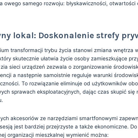
 na owego samego rozwoju: błyskawiczności, otwartości 
ny lokal: Doskonalenie strefy pry
ium transformacji trybu życia stanowi zmiana wnętrza w
który skutecznie ułatwia życie osoby zamieszkujące prz
dzia sieci urządzeń zezwala o zorganizowanie środowis
ncji a następnie samoistnie reguluje warunki środowi
czności. To rozwiązanie eliminuje od użytkowników ob
wych sprawach eksploatacyjnych, dając czas skupić się 
u.
ych akcesoriów ze narzędziami smartfonowymi zapewni
esją jest bardziej przejrzyste a także ekonomiczne. D
ej organizacji mieszkalnej wymienić można: