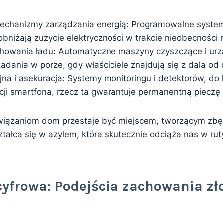
echanizmy zarządzania energią: Programowalne syste
 obniżają zużycie elektryczności w trakcie nieobecności
howania ładu: Automatyczne maszyny czyszczące i urz
adania w porze, gdy właściciele znajdują się z dala od
jna i asekuracja: Systemy monitoringu i detektorów, do 
ji smartfona, rzecz ta gwarantuje permanentną pieczę
wiązaniom dom przestaje być miejscem, tworzącym zbę
ztałca się w azylem, która skutecznie odciąża nas w ru
cyfrowa: Podejścia zachowania zł