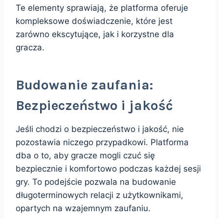
Te elementy sprawiają, że platforma oferuje
kompleksowe doświadczenie, które jest
zarówno ekscytujące, jak i korzystne dla
gracza.
Budowanie zaufania:
Bezpieczeństwo i jakość
Jeśli chodzi o bezpieczeństwo i jakość, nie
pozostawia niczego przypadkowi. Platforma
dba o to, aby gracze mogli czuć się
bezpiecznie i komfortowo podczas każdej sesji
gry. To podejście pozwala na budowanie
długoterminowych relacji z użytkownikami,
opartych na wzajemnym zaufaniu.