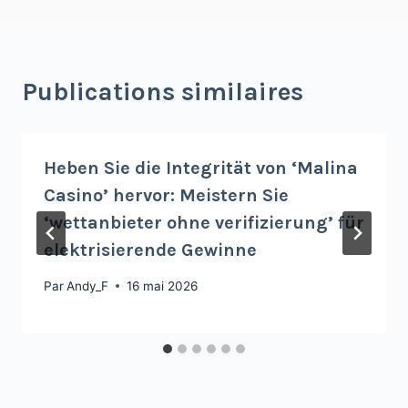
Publications similaires
Heben Sie die Integrität von ‘Malina
Casino’ hervor: Meistern Sie
‘wettanbieter ohne verifizierung’ für
elektrisierende Gewinne
Par
Andy_F
16 mai 2026