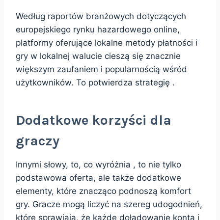
Według raportów branżowych dotyczących
europejskiego rynku hazardowego online,
platformy oferujące lokalne metody płatności i
gry w lokalnej walucie cieszą się znacznie
większym zaufaniem i popularnością wśród
użytkowników. To potwierdza strategię .
Dodatkowe korzyści dla
graczy
Innymi słowy, to, co wyróżnia , to nie tylko
podstawowa oferta, ale także dodatkowe
elementy, które znacząco podnoszą komfort
gry. Gracze mogą liczyć na szereg udogodnień,
które sprawiają, że każde doładowanie konta i