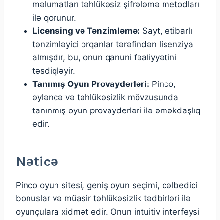
məlumatları təhlükəsiz şifrələmə metodları
ilə qorunur.
Licensing və Tənzimləmə:
Sayt, etibarlı
tənzimləyici orqanlar tərəfindən lisenziya
almışdır, bu, onun qanuni fəaliyyətini
təsdiqləyir.
Tanımış Oyun Provayderləri:
Pinco,
əyləncə və təhlükəsizlik mövzusunda
tanınmış oyun provayderləri ilə əməkdaşlıq
edir.
Nəticə
Pinco oyun sitesi, geniş oyun seçimi, cəlbedici
bonuslar və müasir təhlükəsizlik tədbirləri ilə
oyunçulara xidmət edir. Onun intuitiv interfeysi