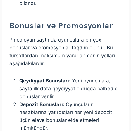
bilərlər.
Bonuslar və Promosyonlar
Pinco oyun saytında oyunçulara bir çox
bonuslar və promosyonlar təqdim olunur. Bu
fürsətlərdən maksimum yararlanmanın yolları
aşağıdakılardır:
Qeydiyyat Bonusları:
Yeni oyunçulara,
sayta ilk dəfə qeydiyyat olduqda cəlbedici
bonuslar verilir.
Depozit Bonusları:
Oyunçuların
hesablarına yatırdıqları hər yeni depozit
üçün əlavə bonuslar əldə etmələri
mümkündür.