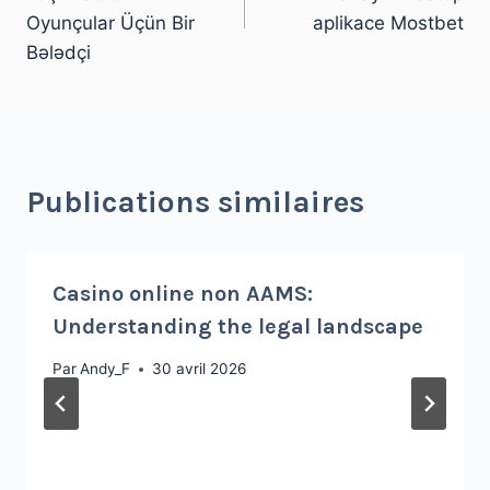
Oyunçular Üçün Bir
aplikace Mostbet
Bələdçi
Publications similaires
Casino online non AAMS:
Understanding the legal landscape
Par
Andy_F
30 avril 2026