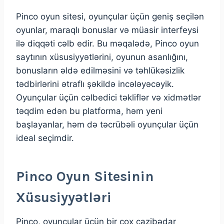
Pinco oyun sitesi, oyunçular üçün geniş seçilən
oyunlar, maraqlı bonuslar və müasir interfeysi
ilə diqqəti cəlb edir. Bu məqalədə, Pinco oyun
saytının xüsusiyyətlərini, oyunun asanlığını,
bonusların əldə edilməsini və təhlükəsizlik
tədbirlərini ətraflı şəkildə incələyəcəyik.
Oyunçular üçün cəlbedici təkliflər və xidmətlər
təqdim edən bu platforma, həm yeni
başlayanlar, həm də təcrübəli oyunçular üçün
ideal seçimdir.
Pinco Oyun Sitesinin
Xüsusiyyətləri
Pinco, oyunçular üçün bir çox cazibədar