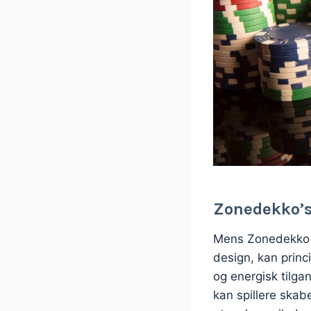
Zonedekko’s
Mens Zonedekko pr
design, kan princ
og energisk tilga
kan spillere skab