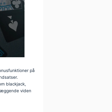
bonusfunktioner på
ndsatser.
som blackjack,
dlæggende viden