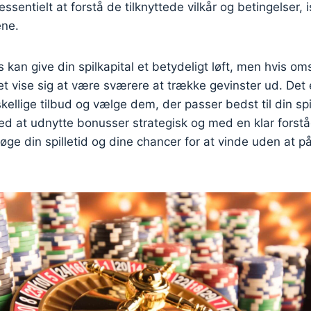
 essentielt at forstå de tilknyttede vilkår og betingelser, 
ne.
kan give din spilkapital et betydeligt løft, men hvis 
det vise sig at være sværere at trække gevinster ud. Det e
ellige tilbud og vælge dem, der passer bedst til din spil
Ved at udnytte bonusser strategisk og med en klar forstå
 øge din spilletid og dine chancer for at vinde uden at 