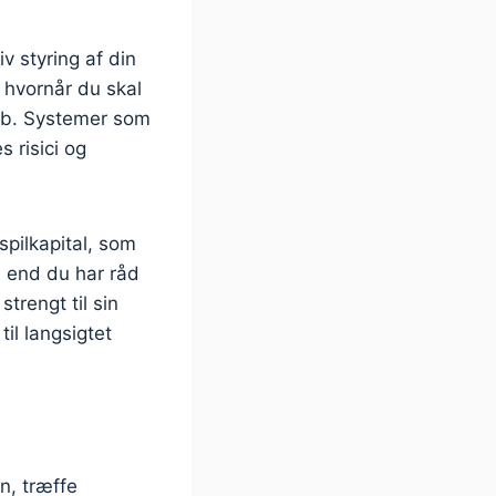
v styring af din
g hvornår du skal
tab. Systemer som
 risici og
spilkapital, som
e, end du har råd
strengt til sin
il langsigtet
n, træffe