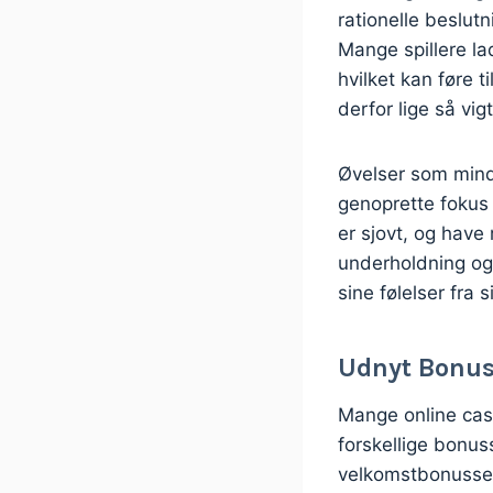
rationelle beslut
Mange spillere lad
hvilket kan føre t
derfor lige så vig
Øvelser som mind
genoprette fokus 
er sjovt, og have 
underholdning og 
sine følelser fra 
Udnyt Bonus
Mange online casi
forskellige bonus
velkomstbonusser,