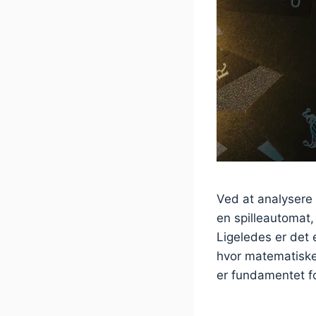
Ved at analysere s
en spilleautomat,
Ligeledes er det 
hvor matematiske
er fundamentet for