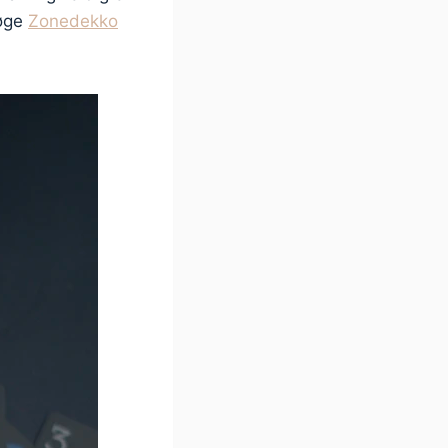
søge
Zonedekko