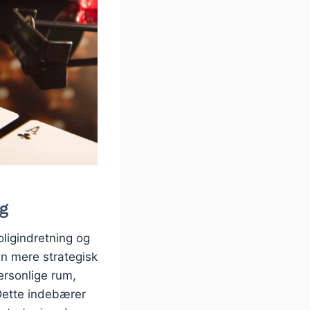
ng
ligindretning og
en mere strategisk
ersonlige rum,
 Dette indebærer