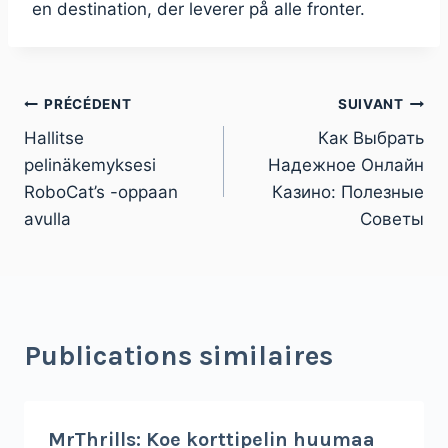
en destination, der leverer på alle fronter.
PRÉCÉDENT
SUIVANT
Hallitse
Как Выбрать
pelinäkemyksesi
Надежное Онлайн
RoboCat’s -oppaan
Казино: Полезные
avulla
Советы
Publications similaires
MrThrills: Koe korttipelin huumaa