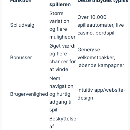
Funktion
Dette tilbydes typisk
spilleren
Større
Over 10.000
variation
Spiludvalg
spilleautomater, live
og flere
casino, bordspil
muligheder
Øget værdi
Generøse
og flere
Bonusser
velkomstpakker,
chancer for
løbende kampagner
at vinde
Nem
navigation
Intuitiv app/website-
Brugervenlighed
og hurtig
design
adgang til
spil
Beskyttelse
af