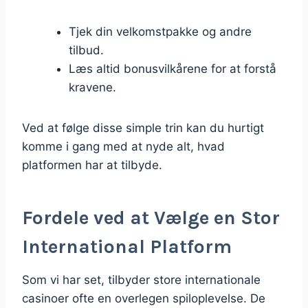
Tjek din velkomstpakke og andre
tilbud.
Læs altid bonusvilkårene for at forstå
kravene.
Ved at følge disse simple trin kan du hurtigt
komme i gang med at nyde alt, hvad
platformen har at tilbyde.
Fordele ved at Vælge en Stor
International Platform
Som vi har set, tilbyder store internationale
casinoer ofte en overlegen spiloplevelse. De