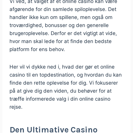
Vi ved, at valget af et online casino kan være
afgørende for din samlede spiloplevelse. Det
handler ikke kun om spillene, men også om
troværdighed, bonusser og den generelle
brugeroplevelse. Derfor er det vigtigt at vide,
hvor man skal lede for at finde den bedste
platform for ens behov.
Her vil vi dykke ned i, hvad der gør et online
casino til en topdestination, og hvordan du kan
finde den rette oplevelse for dig. Vi fokuserer
på at give dig den viden, du behøver for at
træffe informerede valg i din online casino
rejse.
Den Ultimative Casino