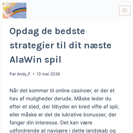
GAMBLING
Opdag de bedste
strategier til dit næste
AlaWin spil
Par
Andy_F
13 mai 2026
Når det kommer til online casinoer, er der et
hav af muligheder derude. Måske leder du
efter et sted, der tilbyder en bred vifte af spil,
eller måske er det de lukrative bonusser, der
fanger din interesse. Det kan være
udfordrende at navigere i dette landskab og