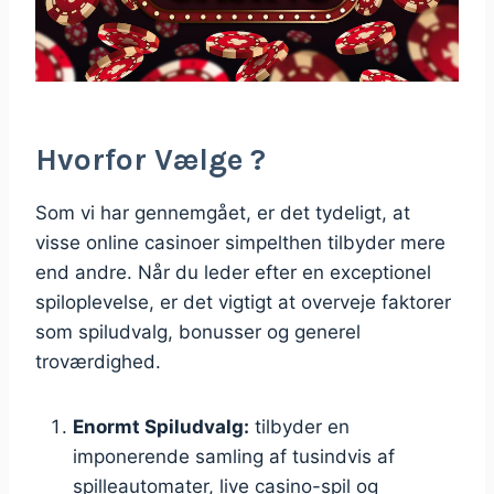
Hvorfor Vælge ?
Som vi har gennemgået, er det tydeligt, at
visse online casinoer simpelthen tilbyder mere
end andre. Når du leder efter en exceptionel
spiloplevelse, er det vigtigt at overveje faktorer
som spiludvalg, bonusser og generel
troværdighed.
Enormt Spiludvalg:
tilbyder en
imponerende samling af tusindvis af
spilleautomater, live casino-spil og