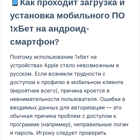
Как проходит загрузка и
установка мобильного ПО
1хБет на андроид-
смартфон?
Поэтому использование 1хбет на
устройствах Apple стало невозможным в
русском. Если возникли трудности с
доступом к профилю в мобильном клиенте
(вероятнее всего), причина кроется в
невнимательности пользователя. Ошибки в
вводимых данных для авторизации — это
обычная причина проблем с доступом к
программе (например), неправильные логин
и пароль. Игроку следует проверить