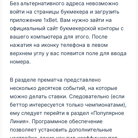
Без альтернативного адреса невозможно
войти на страницы букмекера и загрузить
приложение 1xBet. Вам нужно зайти на
официальный сайт букмекерской конторы с
вашего компьютера для этого. После
нажатия на иконку телефона в левом
верхнем углу у вас появится поле для ввода
номера.
В разделе прематча представлено
несколько десятков событий, на которые
можно делать ставки. Следовательно (если
беттор интересуется только чемпионатами),
ему следует перейти в раздел «Популярное
Линия». Программное обеспечение
позволяет установить дополнительные
настройки, такие как вид коэффициентов,