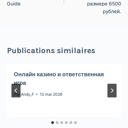
Guide
размере 6500
рублей.
Publications similaires
Онлайн казино и ответственная
игра
Par
Andy_F
13 mai 2026