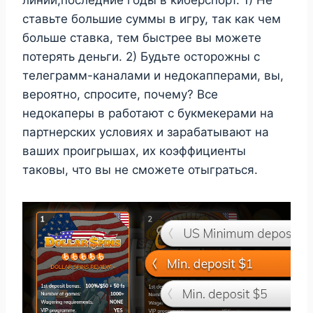
ставьте большие суммы в игру, так как чем
больше ставка, тем быстрее вы можете
потерять деньги. 2) Будьте осторожны с
телеграмм-каналами и недокапперами, вы,
вероятно, спросите, почему? Все
недокаперы в работают с букмекерами на
партнерских условиях и зарабатывают на
ваших проигрышах, их коэффициенты
таковы, что вы не сможете отыграться.