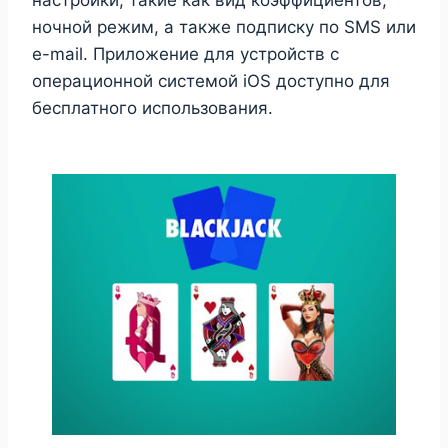
ночной режим, а также подписку по SMS или
e-mail. Приложение для устройств с
операционной системой iOS доступно для
бесплатного использования.