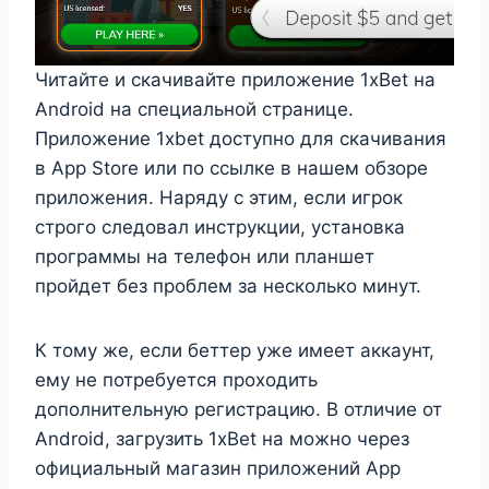
Читайте и скачивайте приложение 1xBet на
Android на специальной странице.
Приложение 1xbet доступно для скачивания
в App Store или по ссылке в нашем обзоре
приложения. Наряду с этим, если игрок
строго следовал инструкции, установка
программы на телефон или планшет
пройдет без проблем за несколько минут.
К тому же, если беттер уже имеет аккаунт,
ему не потребуется проходить
дополнительную регистрацию. В отличие от
Android, загрузить 1xBet на можно через
официальный магазин приложений App