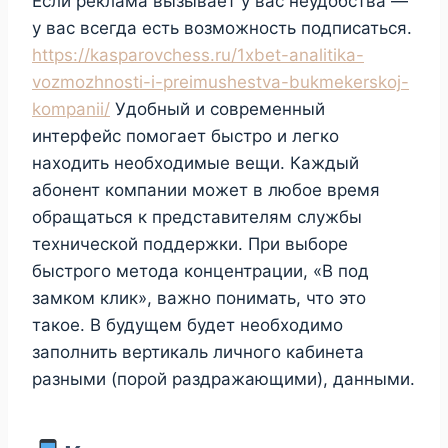
Если реклама вызывает у вас неудобства —
у вас всегда есть возможность подписаться.
https://kasparovchess.ru/1xbet-analitika-
vozmozhnosti-i-preimushestva-bukmekerskoj-
kompanii/
Удобный и современный
интерфейс помогает быстро и легко
находить необходимые вещи. Каждый
абонент компании может в любое время
обращаться к представителям службы
технической поддержки.
При выборе
быстрого метода концентрации, «В под
замком клик», важно понимать, что это
такое. В будущем будет необходимо
заполнить вертикаль личного кабинета
разными (порой раздражающими), данными.