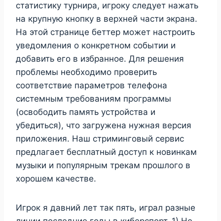
статистику турнира, игроку следует нажать
на крупную кнопку в верхней части экрана.
На этой странице беттер может настроить
уведомления о конкретном событии и
добавить его в избранное. Для решения
проблемы необходимо проверить
соответствие параметров телефона
системным требованиям программы
(освободить память устройства и
убедиться), что загружена нужная версия
приложения. Наш стриминговый сервис
предлагает бесплатный доступ к новинкам
музыки и популярным трекам прошлого в
хорошем качестве.
Игрок я давний лет так пять, играл разные
линии,последние годы в киберспорт. 1) Не