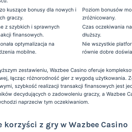
scu.
zo kuszące bonusy dla nowych i
Poziom bonusów mo
ych graczy.
zróżnicowany.
e z szybkich i sprawnych
Czas oczekiwania n
sakcji finansowych.
dłuższy.
onała optymalizacja na
Nie wszystkie platfo
dzenia mobilne.
równie dobre doświa
yższym zestawieniu, Wazbee Casino oferuje komplekso
wej, łącząc różnorodność gier z wygodą użytkowania. Z
ymi, szybkość realizacji transakcji finansowych jest j
ników decydujących o zadowoleniu graczy, a Wazbee C
chodzi naprzeciw tym oczekiwaniom.
 korzyści z gry w Wazbee Casino