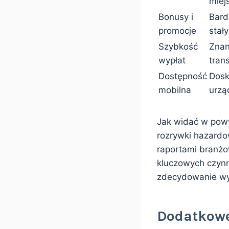
miej
Bonusy i
Bard
promocje
stał
Szybkość
Znan
wypłat
tran
Dostępność
Dosk
mobilna
urzą
Jak widać w pow
rozrywki hazardo
raportami branżow
kluczowych czyn
zdecydowanie wy
Dodatkowe