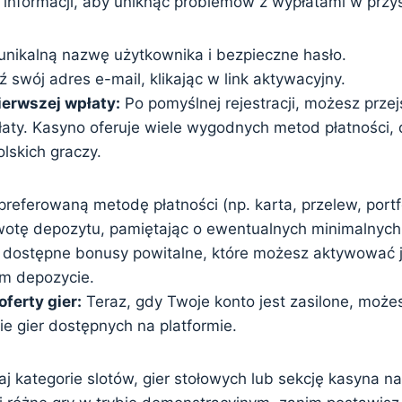
informacji, aby uniknąć problemów z wypłatami w przys
unikalną nazwę użytkownika i bezpieczne hasło.
 swój adres e-mail, klikając w link aktywacyjny.
ierwszej wpłaty:
Po pomyślnej rejestracji, możesz prze
łaty. Kasyno oferuje wiele wygodnych metod płatności
lskich graczy.
referowaną metodę płatności (np. karta, przelew, portfe
wotę depozytu, pamiętając o ewentualnych minimalnych
dostępne bonusy powitalne, które możesz aktywować j
m depozycie.
ferty gier:
Teraz, gdy Twoje konto jest zasilone, może
ie gier dostępnych na platformie.
aj kategorie slotów, gier stołowych lub sekcję kasyna n