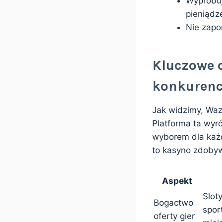
Wypróbuj
pieniądz
Nie zapom
Kluczowe 
konkurenc
Jak widzimy, Waz
Platforma ta wyró
wyborem dla każde
to kasyno zdobyw
Aspekt
Slot
Bogactwo
spor
oferty gier