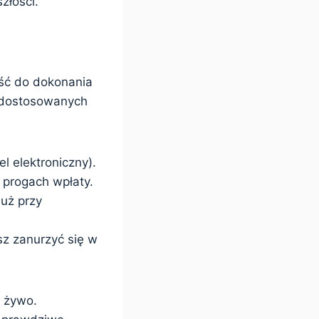
złości.
jść do dokonania
, dostosowanych
l elektroniczny).
 progach wpłaty.
uż przy
sz zanurzyć się w
a żywo.