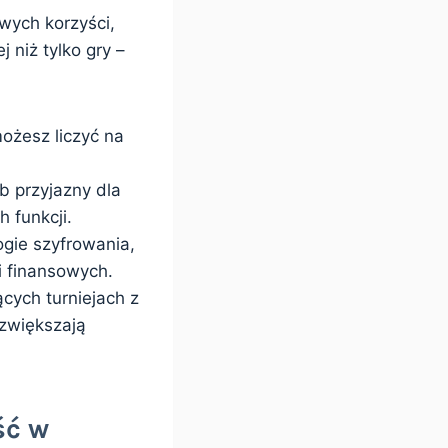
wych korzyści,
 niż tylko gry –
ożesz liczyć na
 przyjazny dla
 funkcji.
gie szyfrowania,
i finansowych.
cych turniejach z
 zwiększają
ść w