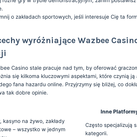
 różne gry w trybie demonstracyjnym, zanim postawis
e.
nij o zakładach sportowych, jeśli interesuje Cię ta for
cechy wyróżniające Wazbee Casino
ji
bee Casino stale pracuje nad tym, by oferować graczom
żnia się kilkoma kluczowymi aspektami, które czynią ją
go fana hazardu online. Przyjrzymy się bliżej, co dokł
a tak dobre opinie.
Inne Platform
y, kasyno na żywo, zakłady
Często specjalizują s
towe – wszystko w jednym
kategorii.