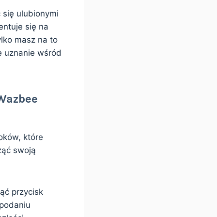
 się ulubionymi
entuje się na
ylko masz na to
e uznanie wśród
 Wazbee
oków, które
ząć swoją
nąć przycisk
 podaniu