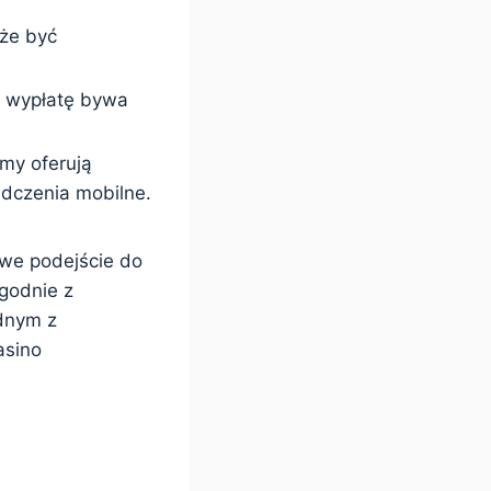
że być
a wypłatę bywa
rmy oferują
dczenia mobilne.
we podejście do
godnie z
ednym z
asino