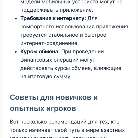
модели мобильных устройств могут не
поддерживать приложение.
Требования к интернету:
Для
комфортного использования приложения
требуется стабильное и быстрое
интернет-соединение.
Курсы обмена:
При проведении
финансовых операций могут
действовать курсы обмена, влияющие
на итоговую сумму.
Советы для новичков и
опытных игроков
Вот несколько рекомендаций для тех, кто
только начинает свой путь в мире азартных