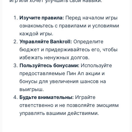
игр или хочет улучшить свои навыки:
Изучите правила:
Перед началом игры
ознакомьтесь с правилами и условиями
каждой игры.
Управляйте Bankroll:
Определите
бюджет и придерживайтесь его, чтобы
избежать ненужных долгов.
Пользуйтесь бонусами:
Используйте
предоставляемые Пин Ап акции и
бонусы для увеличения шансов на
выигрыш.
Будьте внимательны:
Играйте
ответственно и не позволяйте эмоциям
управлять вашими действиями.