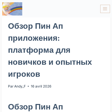
NON CLASSÉ
Обзор Пин Ап
приложения:
платформа для
новичков и опытных
игроков
Par
Andy_F
16 avril 2026
Обзор Пин Ап