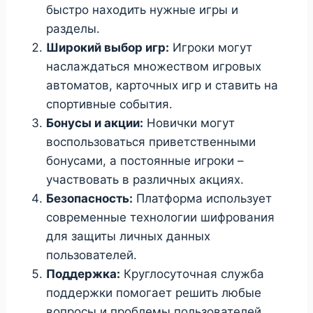
быстро находить нужные игры и
разделы.
Широкий выбор игр:
Игроки могут
наслаждаться множеством игровых
автоматов, карточных игр и ставить на
спортивные события.
Бонусы и акции:
Новички могут
воспользоваться приветственными
бонусами, а постоянные игроки –
участвовать в различных акциях.
Безопасность:
Платформа использует
современные технологии шифрования
для защиты личных данных
пользователей.
Поддержка:
Круглосуточная служба
поддержки помогает решить любые
вопросы и проблемы пользователей.