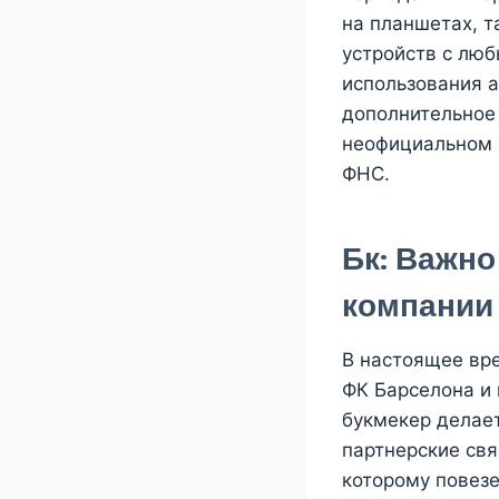
на планшетах, т
устройств с лю
использования 
дополнительное 
неофициальном 
ФНС.
Бк: Важно
компании
В настоящее вр
ФК Барселона и 
букмекер делает
партнерские свя
которому повезе