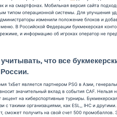
ак и на смартфонах.
Мобильная версия сайта подход
бым типом операционной системы. Для улучшения уд
администраторы изменили положение блоков и доба
меню. В Российской Федерации букмекерская конто
режиме, и информацию об игроках оператор не пре
 учитывать, что все букмекерск
 России.
емя 1хБет является партнером PSG в Азии, генерал
вносит значительный вклад в события CAF. Нельзя н
 акцент на киберспортивные турниры. Букмекерска
зи с такими организациями, как ESL,, IHC и другими.
т, сможет получить на свой счет 500 промобаллов. 