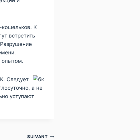
акций и
-кошельков. К
гут встретить
«Разрушение
емени.
 опытом.
БК. Следует
глосуточно, а не
ьно уступают
SUIVANT