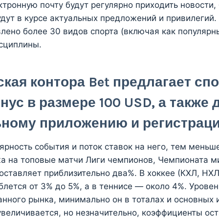
ектронную почту будут регулярно приходить новости,
удут в курсе актуальных предложений и привилегий.
лено более 30 видов спорта (включая как популярны
исциплины.
кая контора Bet предлагает сп
онус в размере 100 USD, а также 
ному приложению и регистраци
рность события и поток ставок на него, тем меньш
а на топовые матчи Лиги чемпионов, Чемпионата ми
оставляет приблизительно два%. В хоккее (КХЛ, НХ
блется от 3% до 5%, а в теннисе — около 4%. Урове
анного рынка, минимально он в тоталах и основных 
величивается, но незначительно, коэффициенты ос