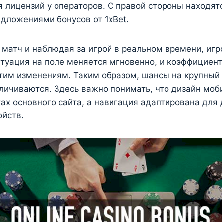
я лицензий у операторов. С правой стороны находят
дложениями бонусов от 1xBet.
 матч и наблюдая за игрой в реальном времени, иг
итуация на поле меняется мгновенно, и коэффициен
этим изменениям. Таким образом, шансы на крупны
личиваются. Здесь важно понимать, что дизайн моб
ах основного сайта, а навигация адаптирована для
ойств.