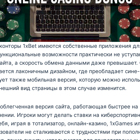
 конторы 1xBet имеются собственные приложения д
функциональные возможности практически не уступа
айта, а скорость обмена данными даже превышает
чается лаконичным дизайном, где преобладает сине
ует также мобильная версия, которую можно исполь
нешний вид страницы в этом случае изменится.
 облегченная версия сайта, работающая быстрее на
ении. Игроки могут делать ставки на киберспортив
ебя, играя в тотализатор, онлайн-казино, 1xGames и
зователи не сталкиваются с трудностями при попол