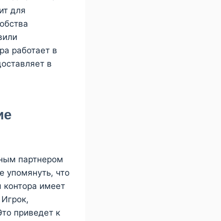
ит для
обства
вили
ра работает в
доставляет в
ие
ьным партнером
е упомянуть, что
я контора имеет
 Игрок,
Это приведет к