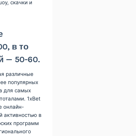
оу, скачки и
е
0, в то
 — 50-60.
ая различные
нее популярных
а для самых
тоталами. 1xBet
е онлайн-
ой активностью в
рских программ
егионального