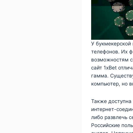
У букмекерской
телефонов. Их 
возможностям с
сайт 1xBet отли
гамма. Существ
компьютер, но в
Также доступна
интернет-соедин
либо развлечь с
Российские поль