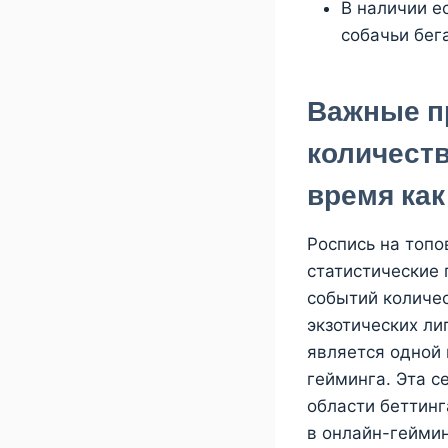
В наличии е
собачьи бег
Важные пр
количеств
время как
Роспись на топ
статистические 
событий количе
экзотических ли
является одной 
гейминга. Эта с
области беттинг
в онлайн-геймин