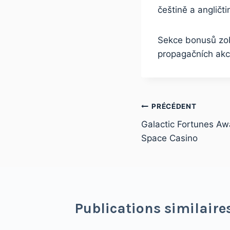
češtině a angličt
Sekce bonusů zob
propagačních akc
PRÉCÉDENT
Galactic Fortunes Awa
Space Casino
Publications similaire