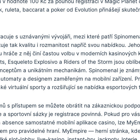
ů v hodnotě 100 Kč za pouhou registraci v Magic Planet 
k, ruleta, baccarat a poker od Evolution přinášejí skuteč
.
acuje s uznávanými vývojáři, mezi které patří Spinomen
je tak kvalitu i rozmanitost napříč svou nabídkou. Jeh
u hráče z něj činí častou volbu v moderních kasinových 
ts, Esqueleto Explosivo a Riders of the Storm jsou oblí
nceptům a unikátním mechanikám. Spinomenal je známý
utomaty a designem zaměřeným na mobilní zařízení. Pro 
aké virtuální sporty a rozšiřující se nabídka esportových t
mů s přístupem se můžete obrátit na zákaznickou podpor
 a sportovní sázky je registrace povinná. Pokud pro vás 
 a absence samostatné mobilní aplikace casino, lze MyE
rem pro pravidelné hraní. MyEmpire — herní stránka, kd
ké slot-lobby, live-kasino, instant-hry, jackpoty, loterie