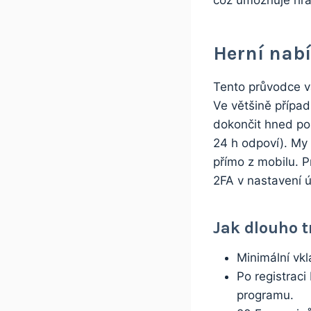
Herní nab
Tento průvodce v
Ve většině přípa
dokončit hned po 
24 h odpoví). My
přímo z mobilu. P
2FA v nastavení 
Jak dlouho t
Minimální vkl
Po registrac
programu.