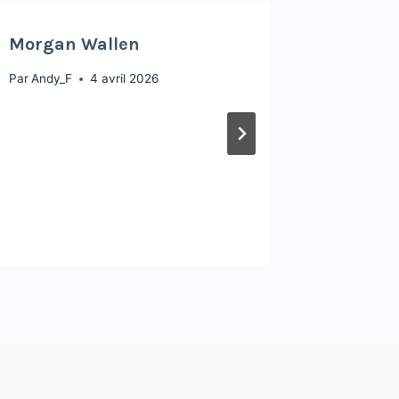
Morgan Wallen
В букм
Melbet
Par
Andy_F
4 avril 2026
беспла
прилож
которо
устрой
Par
Andy_F