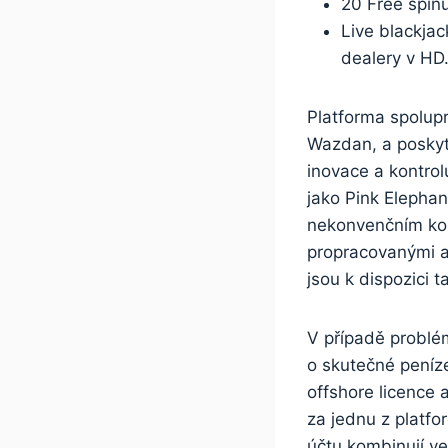
20 Free spin
Live blackjac
dealery v HD
Platforma spolupr
Wazdan, a poskytu
inovace a kontrol
jako Pink Elephan
nekonvenčním ko
propracovanými a
jsou k dispozici t
V případě problé
o skutečné peníze
offshore licence
za jednu z platfo
účtu kombinují vel