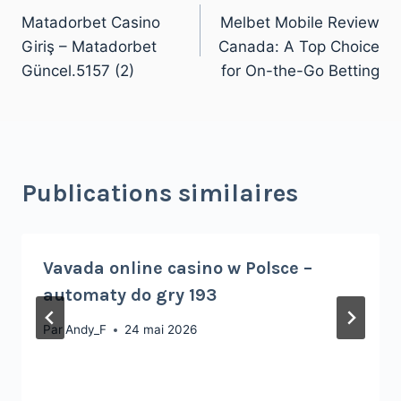
Matadorbet Casino
Melbet Mobile Review
Giriş – Matadorbet
Canada: A Top Choice
Güncel.5157 (2)
for On-the-Go Betting
Publications similaires
Vavada online casino w Polsce –
automaty do gry 193
Par
Andy_F
24 mai 2026