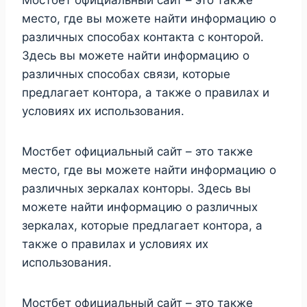
место, где вы можете найти информацию о
различных способах контакта с конторой.
Здесь вы можете найти информацию о
различных способах связи, которые
предлагает контора, а также о правилах и
условиях их использования.
Мостбет официальный сайт – это также
место, где вы можете найти информацию о
различных зеркалах конторы. Здесь вы
можете найти информацию о различных
зеркалах, которые предлагает контора, а
также о правилах и условиях их
использования.
Мостбет официальный сайт – это также