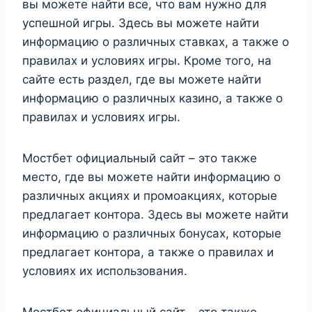
вы можете найти все, что вам нужно для
успешной игры. Здесь вы можете найти
информацию о различных ставках, а также о
правилах и условиях игры. Кроме того, на
сайте есть раздел, где вы можете найти
информацию о различных казино, а также о
правилах и условиях игры.
Мостбет официальный сайт – это также
место, где вы можете найти информацию о
различных акциях и промоакциях, которые
предлагает контора. Здесь вы можете найти
информацию о различных бонусах, которые
предлагает контора, а также о правилах и
условиях их использования.
Мостбет официальный сайт – это также