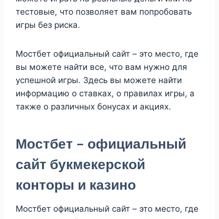
тестовые, что позволяет вам попробовать
игры без риска.
Мостбет официальный сайт – это место, где
вы можете найти все, что вам нужно для
успешной игры. Здесь вы можете найти
информацию о ставках, о правилах игры, а
также о различных бонусах и акциях.
Мостбет – официальный
сайт букмекерской
конторы и казино
Мостбет официальный сайт – это место, где