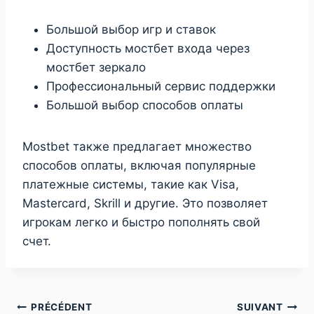
Большой выбор игр и ставок
Доступность мостбет входа через
мостбет зеркало
Профессиональный сервис поддержки
Большой выбор способов оплаты
Mostbet также предлагает множество
способов оплаты, включая популярные
платежные системы, такие как Visa,
Mastercard, Skrill и другие. Это позволяет
игрокам легко и быстро пополнять свой
счет.
PRÉCÉDENT
SUIVANT