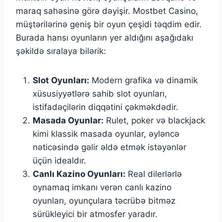
maraq sahəsinə görə dəyişir. Mostbet Casino,
müştərilərinə geniş bir oyun çeşidi təqdim edir.
Burada hansı oyunların yer aldığını aşağıdakı
şəkildə sıralaya bilərik:
Slot Oyunları:
Modern grafika və dinamik
xüsusiyyətlərə sahib slot oyunları,
istifadəçilərin diqqətini çəkməkdədir.
Masada Oyunlar:
Rulet, poker və blackjack
kimi klassik masada oyunlar, əyləncə
nəticəsində gəlir əldə etmək istəyənlər
üçün idealdır.
Canlı Kazino Oyunları:
Real dilerlərlə
oynamaq imkanı verən canlı kazino
oyunları, oyunçulara təcrübə bitməz
sürükleyici bir atmosfer yaradır.