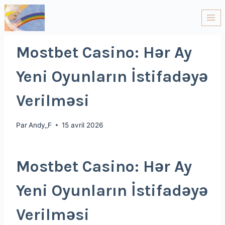
NON CLASSÉ
Mostbet Casino: Hər Ay
Yeni Oyunların İstifadəyə
Verilməsi
Par
Andy_F
15 avril 2026
Mostbet Casino: Hər Ay
Yeni Oyunların İstifadəyə
Verilməsi