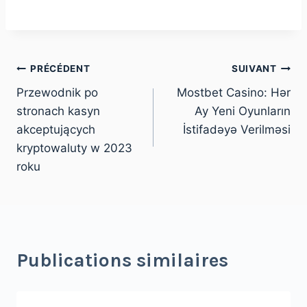
PRÉCÉDENT
SUIVANT
Przewodnik po
Mostbet Casino: Hər
stronach kasyn
Ay Yeni Oyunların
akceptujących
İstifadəyə Verilməsi
kryptowaluty w 2023
roku
Publications similaires