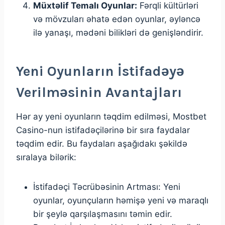
Müxtəlif Temalı Oyunlar:
Fərqli kültürləri
və mövzuları əhatə edən oyunlar, əyləncə
ilə yanaşı, mədəni bilikləri də genişləndirir.
Yeni Oyunların İstifadəyə
Verilməsinin Avantajları
Hər ay yeni oyunların təqdim edilməsi, Mostbet
Casino-nun istifadəçilərinə bir sıra faydalar
təqdim edir. Bu faydaları aşağıdakı şəkildə
sıralaya bilərik:
İstifadəçi Təcrübəsinin Artması: Yeni
oyunlar, oyunçuların həmişə yeni və maraqlı
bir şeylə qarşılaşmasını təmin edir.