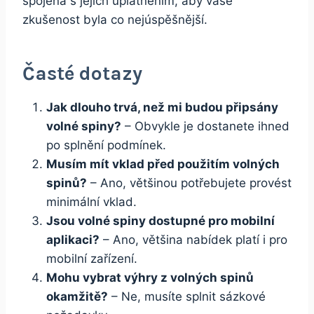
spojená s jejich uplatněním, aby vaše
zkušenost byla co nejúspěšnější.
Časté dotazy
Jak dlouho trvá, než mi budou připsány
volné spiny?
– Obvykle je dostanete ihned
po splnění podmínek.
Musím mít vklad před použitím volných
spinů?
– Ano, většinou potřebujete provést
minimální vklad.
Jsou volné spiny dostupné pro mobilní
aplikaci?
– Ano, většina nabídek platí i pro
mobilní zařízení.
Mohu vybrat výhry z volných spinů
okamžitě?
– Ne, musíte splnit sázkové