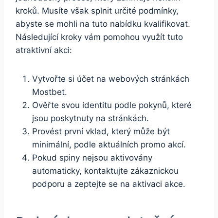
kroků. Musíte však splnit určité podmínky,
abyste se mohli na tuto nabídku kvalifikovat.
Následující kroky vám pomohou využít tuto
atraktivní akci:
Vytvořte si účet na webových stránkách
Mostbet.
Ověřte svou identitu podle pokynů, které
jsou poskytnuty na stránkách.
Provést první vklad, který může být
minimální, podle aktuálních promo akcí.
Pokud spiny nejsou aktivovány
automaticky, kontaktujte zákaznickou
podporu a zeptejte se na aktivaci akce.