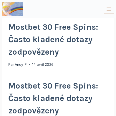
NON CLASSÉ
Mostbet 30 Free Spins:
Často kladené dotazy
zodpovězeny
Par
Andy_F
14 avril 2026
Mostbet 30 Free Spins:
Často kladené dotazy
zodpovězeny