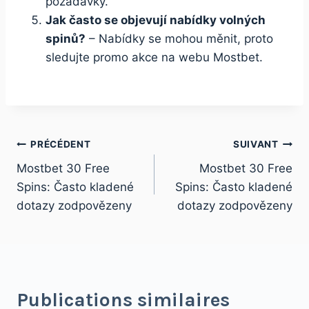
požadavky.
Jak často se objevují nabídky volných
spinů?
– Nabídky se mohou měnit, proto
sledujte promo akce na webu Mostbet.
PRÉCÉDENT
SUIVANT
Mostbet 30 Free
Mostbet 30 Free
Spins: Často kladené
Spins: Často kladené
dotazy zodpovězeny
dotazy zodpovězeny
Publications similaires