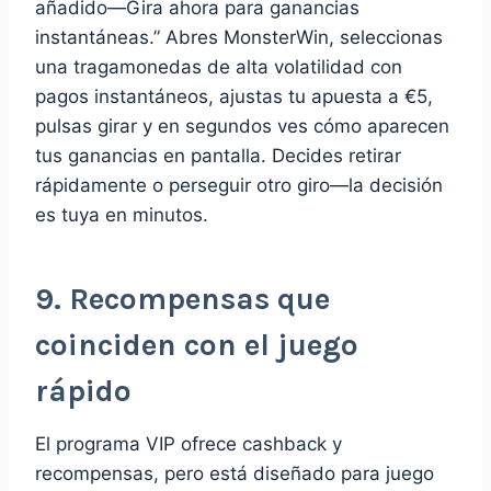
añadido—Gira ahora para ganancias
instantáneas.” Abres MonsterWin, seleccionas
una tragamonedas de alta volatilidad con
pagos instantáneos, ajustas tu apuesta a €5,
pulsas girar y en segundos ves cómo aparecen
tus ganancias en pantalla. Decides retirar
rápidamente o perseguir otro giro—la decisión
es tuya en minutos.
9. Recompensas que
coinciden con el juego
rápido
El programa VIP ofrece cashback y
recompensas, pero está diseñado para juego