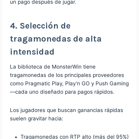
un pago después de jugar.
4. Selección de
tragamonedas de alta
intensidad
La biblioteca de MonsterWin tiene
tragamonedas de los principales proveedores
como Pragmatic Play, Play’n GO y Push Gaming
—cada uno diseñado para pagos rápidos.
Los jugadores que buscan ganancias rápidas
suelen gravitar hacia:
Tragamonedas con RTP alto (más del 95%)