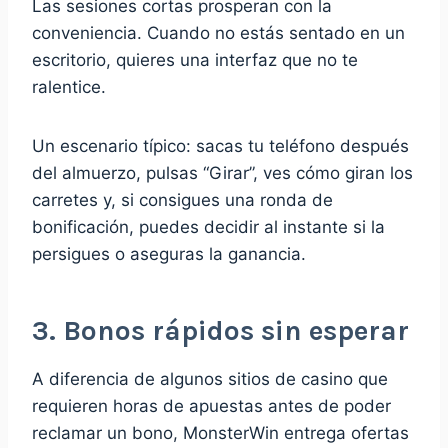
Las sesiones cortas prosperan con la
conveniencia. Cuando no estás sentado en un
escritorio, quieres una interfaz que no te
ralentice.
Un escenario típico: sacas tu teléfono después
del almuerzo, pulsas “Girar”, ves cómo giran los
carretes y, si consigues una ronda de
bonificación, puedes decidir al instante si la
persigues o aseguras la ganancia.
3. Bonos rápidos sin esperar
A diferencia de algunos sitios de casino que
requieren horas de apuestas antes de poder
reclamar un bono, MonsterWin entrega ofertas