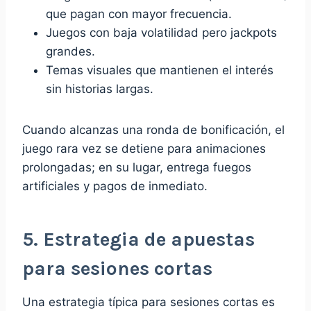
que pagan con mayor frecuencia.
Juegos con baja volatilidad pero jackpots
grandes.
Temas visuales que mantienen el interés
sin historias largas.
Cuando alcanzas una ronda de bonificación, el
juego rara vez se detiene para animaciones
prolongadas; en su lugar, entrega fuegos
artificiales y pagos de inmediato.
5. Estrategia de apuestas
para sesiones cortas
Una estrategia típica para sesiones cortas es