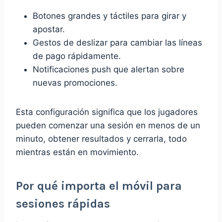
Botones grandes y táctiles para girar y
apostar.
Gestos de deslizar para cambiar las líneas
de pago rápidamente.
Notificaciones push que alertan sobre
nuevas promociones.
Esta configuración significa que los jugadores
pueden comenzar una sesión en menos de un
minuto, obtener resultados y cerrarla, todo
mientras están en movimiento.
Por qué importa el móvil para
sesiones rápidas