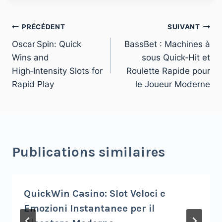
PRÉCÉDENT
SUIVANT
Oscar Spin: Quick
BassBet : Machines à
Wins and
sous Quick‑Hit et
High‑Intensity Slots for
Roulette Rapide pour
Rapid Play
le Joueur Moderne
Publications similaires
QuickWin Casino: Slot Veloci e
Emozioni Instantanee per il