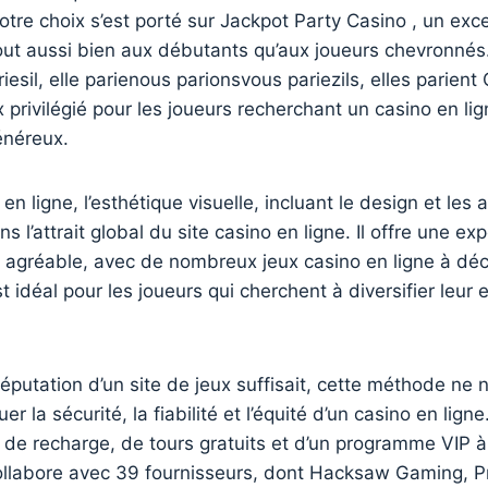
otre choix s’est porté sur Jackpot Party Casino , un excel
out aussi bien aux débutants qu’aux joueurs chevronnés
riesil, elle parienous parionsvous pariezils, elles pari
x privilégié pour les joueurs recherchant un casino en lig
énéreux.
n ligne, l’esthétique visuelle, incluant le design et les 
s l’attrait global du site casino en ligne. Il offre une e
t agréable, avec de nombreux jeux casino en ligne à déco
t idéal pour les joueurs qui cherchent à diversifier leur
réputation d’un site de jeux suffisait, cette méthode ne
er la sécurité, la fiabilité et l’équité d’un casino en lign
de recharge, de tours gratuits et d’un programme VIP à
collabore avec 39 fournisseurs, dont Hacksaw Gaming, P