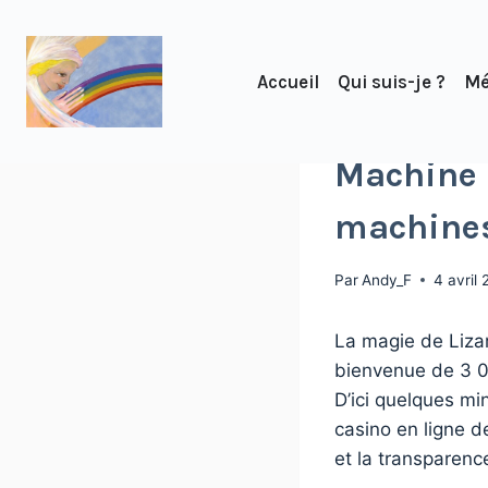
Accueil
Qui suis-je ?
Mé
NON CLASSÉ
Machine 
machines
Par
Andy_F
4 avril
La magie de Lizar
bienvenue de 3 00
D’ici quelques mi
casino en ligne d
et la transparenc