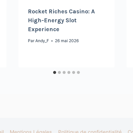
Rocket Riches Casino: A
High-Energy Slot
Experience
Par
Andy_F
26 mai 2026
il
Mentions Légales
Politique de confidentialité
C