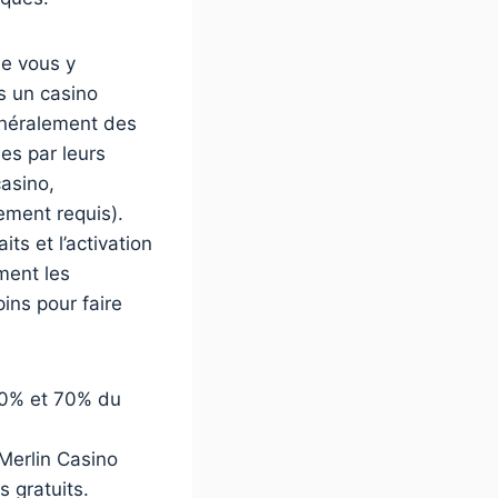
de vous y
s un casino
énéralement des
es par leurs
asino,
ement requis).
ts et l’activation
ment les
ins pour faire
60% et 70% du
Merlin Casino
 gratuits.