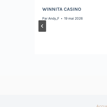
esten
WINNITA CASINO
en ohne
Par
Andy_F
19 mai 2026
Accue