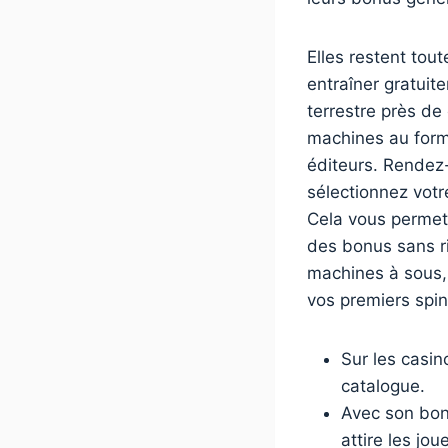
Elles restent tou
entraîner gratuit
terrestre près de
machines au form
éditeurs. Rendez-
sélectionnez votr
Cela vous permet d
des bonus sans r
machines à sous, 
vos premiers spin
Sur les casi
catalogue.
Avec son bon
attire les jo