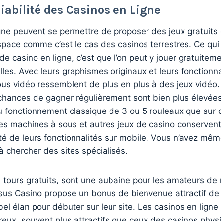
Fiabilité des Casinos en Ligne
gne peuvent se permettre de proposer des jeux gratuits c
space comme c’est le cas des casinos terrestres. Ce qui 
e casino en ligne, c’est que l’on peut y jouer gratuitem
les. Avec leurs graphismes originaux et leurs fonctionna
us vidéo ressemblent de plus en plus à des jeux vidéo.
 chances de gagner régulièrement sont bien plus élevée
u fonctionnement classique de 3 ou 5 rouleaux que sur d
 les machines à sous et autres jeux de casino conservent
alité de leurs fonctionnalités sur mobile. Vous n’avez mê
 chercher des sites spécialisés.
u tours gratuits, sont une aubaine pour les amateurs de
sus Casino propose un bonus de bienvenue attractif de
bel élan pour débuter sur leur site. Les casinos en ligne
eux, souvent plus attractifs que ceux des casinos phys