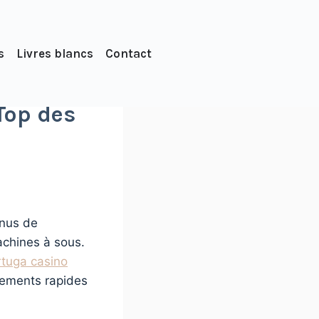
s
Livres blancs
Contact
Top des
onus de
achines à sous.
rtuga casino
aiements rapides