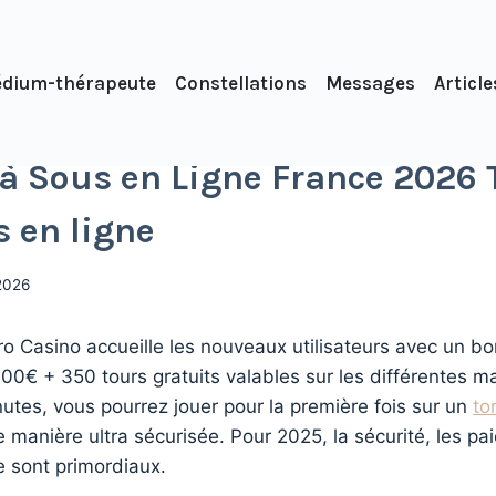
dium-thérapeute
Constellations
Messages
Article
à Sous en Ligne France 2026 
 en ligne
 2026
o Casino accueille les nouveaux utilisateurs avec un b
0€ + 350 tours gratuits valables sur les différentes m
nutes, vous pourrez jouer pour la première fois sur un
to
e manière ultra sécurisée. Pour 2025, la sécurité, les p
e sont primordiaux.