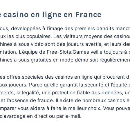
e casino en ligne en France
ous, développées à l’image des premiers bandits manch
eux les plus populaires. Les visiteurs moyens des casinos
ines à sous vidéo sont des joueurs avertis, et leurs 
ation. L’équipe de Free-Slots.Games veille toujours à 
hines à sous gratuites en mode démo soit régulièrement
s offres spéciales des casinos en ligne qui procurent 
x joueurs. Parce qu’elle garantit la sécurité et l’équité 
ments, la légalité, une protection fiable des données, u
s et l’absence de fraude. Il existe de nombreux casinos e
comparer vous aidera à faire le meilleur choix. Vous pou
 clavardage en direct ou par e-mail.