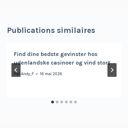
Publications similaires
Find dine bedste gevinster hos
udenlandske casinoer og vind stort
Par
Andy_F
16 mai 2026