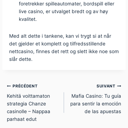
foretrekker spilleautomater, bordspill eller
live casino, er utvalget bredt og av høy
kvalitet.
Med alt dette i tankene, kan vi trygt si at når
det gjelder et komplett og tilfredsstillende
nettcasino, finnes det rett og slett ikke noe som
slår dette.
PRÉCÉDENT
SUIVANT
Kehitä voittamaton
Mafia Casino: Tu guía
strategia Chanze
para sentir la emoción
casinolle – Nappaa
de las apuestas
parhaat edut